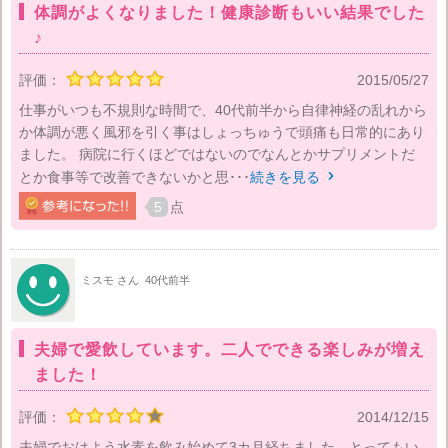
体調がよくなりました！健康診断もいい結果でした
♪
評価：
2015/05/27
仕事がいつも不規則な時間で、40代前半から自律神経の乱れから
か体調が悪く風邪を引く事はしょっちゅうで頭痛も日常的にあり
ました。 病院に行くほどではないのでなんとかサプリメントだ
とか食事等で改善できないかと思･･･
続きを見る

5
点
ミスモ さん
40代前半
夫婦で愛飲しています。二人でできる楽しみが増え
ました！
評価：
2014/12/15
夫婦でおはよう水素を飲み始めて3カ月経ちました。とってもい