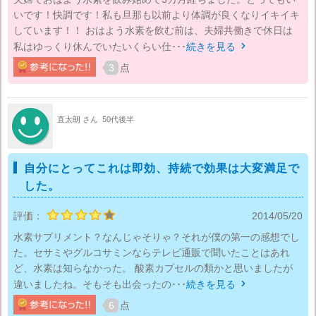
いです！快調です！私も旦那も以前より体調が良くなりイキイキ
しています！！ おはよう水素を飲む前は、夫婦共働きで休日は
私はゆっくり休んでいたいくらい仕･･･
続きを見る

3
点
直太朗 さん
50代後半
自分にとってこれは即効、持続で効果は大変満足で
した。
評価：
2014/05/20
水素サプリメント？なんじゃそりゃ？それが僕の第一の感想でし
た。セサミやグルコサミンならテレビ通販で聞いたことはあれ
ど、水素は知らなかった。 酸素カプセルの類かと思いましたが
違いましたね。そもそも出会ったの･･･
続きを見る

6
点