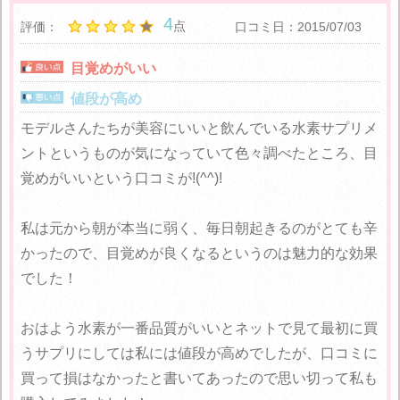
4
点
評価：
口コミ日：2015/07/03
目覚めがいい
値段が高め
モデルさんたちが美容にいいと飲んでいる水素サプリメ
ントというものが気になっていて色々調べたところ、目
覚めがいいという口コミが!(^^)!
私は元から朝が本当に弱く、毎日朝起きるのがとても辛
かったので、目覚めが良くなるというのは魅力的な効果
でした！
おはよう水素が一番品質がいいとネットで見て最初に買
うサプリにしては私には値段が高めでしたが、口コミに
買って損はなかったと書いてあったので思い切って私も