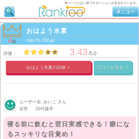
本ページには一部プロモーションが含まれています。
おはよう水素
4
http://h-100.jp/
位
3.43
評価：
/5.0
おはよう水素の
詳細
口コミを見る


ユーザー名: みいこ さん
女性
20代後半
寝る前に飲むと翌日実感できる！癖にな
るスッキリな目覚め！