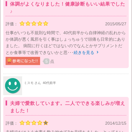
体調がよくなりました！健康診断もいい結果でした
♪
評価：
2015/05/27
仕事がいつも不規則な時間で、40代前半から自律神経の乱れから
か体調が悪く風邪を引く事はしょっちゅうで頭痛も日常的にあり
ました。 病院に行くほどではないのでなんとかサプリメントだ
とか食事等で改善できないかと思･･･
続きを見る

5
点
ミスモ さん
40代前半
夫婦で愛飲しています。二人でできる楽しみが増え
ました！
評価：
2014/12/15
夫婦でおはよう水素を飲み始めて3カ月経ちました。とってもい