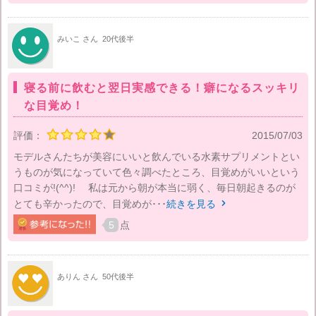
みいこ さん
20代後半
寝る前に飲むと翌日実感できる！癖になるスッキリ
な目覚め！
評価：
2015/07/03
モデルさんたちが美容にいいと飲んでいる水素サプリメントとい
うものが気になっていて色々調べたところ、目覚めがいいという
口コミが!(^^)! 私は元から朝が本当に弱く、毎日朝起きるのが
とても辛かったので、目覚めが･･･
続きを見る

5
点
ありん さん
50代後半