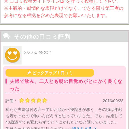
※
口コミ投稿ガイドライン
を守って投稿して下さい。
※主観的・感情的な表現だけでなく、できる限り第三者の
参考になる根拠を含めた表現でお願いいたします。

その他の口コミ評判
ツル さん
40代後半

ピックアップ！口コミ
夫婦で飲み、二人とも朝の目覚めがとにかく良くな
った
評価：
2016/09/28
私たち夫婦は付き合っていた頃から寝起きが悪く、その頃は年齢
も若かったので眠いんだろうと思っていました。でも、結婚して
40歳過ぎても変わらずでどうにかしたいなと話していました。
先日ネットで水素が注目されてい･･･
続きを見る
