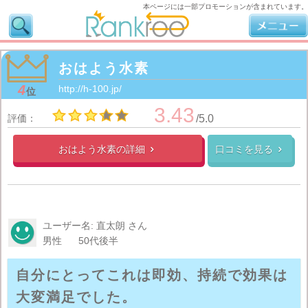
本ページには一部プロモーションが含まれています。
おはよう水素
4
http://h-100.jp/
位
3.43
評価：
/5.0
おはよう水素の
詳細
口コミを見る


ユーザー名: 直太朗 さん
男性
50代後半
自分にとってこれは即効、持続で効果は
大変満足でした。