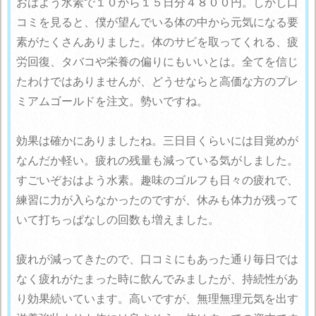
おはよう水素で１０から１５日分４８００円。しかし口
コミを見ると、僕が望んでいる体の中から元気になる要
素がたくさんありました。体のサビを取ってくれる、疲
労回復、タバコや栄養の偏りにもいいとは。全てを信じ
たわけではありませんが、どうせならと高価な方のプレ
ミアムゴールドを注文。勢いですね。
効果は確かにありましたね。三日目くらいには目覚めが
なんだか軽い。疲れの残量も減っている気がしました。
すごいぞおはよう水素。趣味のゴルフも日々の疲れで、
練習に力が入らなかったのですが、休みも体力が残って
いて打ちっぱなしの回数も増えました。
疲れが減ってきたので、口コミにもあった通り毎日では
なく疲れがたまった時に飲んでみましたが、持続性があ
り効果続いています。高いですが、無理無理元気を出す