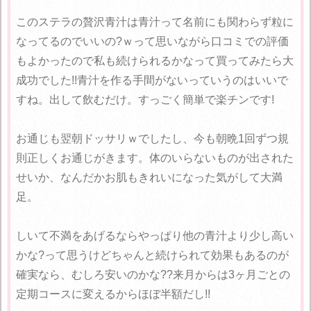
このステラの贅沢青汁は青汁って名前にも関わらず粒に
なってるのでいいの?ｗって思いながら口コミでの評価
もよかったので私も続けられるかなって買ってみたら大
成功でした!!青汁を作る手間がないっていうのはいいで
すね。出して飲むだけ。すっごく簡単で楽チンです!
お通じも翌朝ドッサリｗでしたし、今も朝晩1回ずつ規
則正しくお通じがきます。体のいらないものが出された
せいか、なんだかお肌もきれいになった気がして大満
足。
しいて不満をあげるならやっぱり他の青汁より少し高い
かな?って思うけどちゃんと続けられて効果もあるのが
確実なら、むしろ安いのかな??来月からは3ヶ月ごとの
定期コースに変えるからほぼ半額だし!!