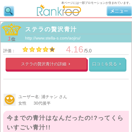
本ページには一部プロモーションが含まれています。
ステラの贅沢青汁
1
http://www.stella-s.com/aojiru/
位
4.16
評価：
/5.0
ステラの贅沢青汁の
詳細
口コミを見る


ユーザー名: 浦チャン さん
女性
30代後半
今までの青汁はなんだったの!?ってくら
いすごい青汁!!