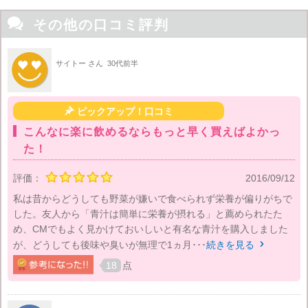

その他の口コミ評判
サイトー さん
30代前半

ピックアップ！口コミ
こんなに楽に飲めるならもっと早く買えばよかっ
た！
評価：
2016/09/12
私は昔からどうしても野菜が嫌いで食べられず栄養が偏りがちで
した。友人から「青汁は簡単に栄養が摂れる」と薦められたた
め、CMでもよく見かけておいしいと有名な青汁を購入しました
が、どうしても後味や臭いが無理で1ヵ月･･･
続きを見る

18
点