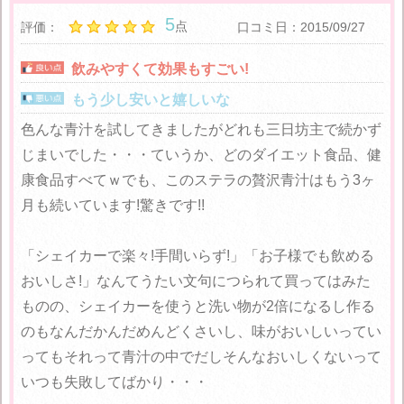
5
点
評価：
口コミ日：2015/09/27
飲みやすくて効果もすごい!
もう少し安いと嬉しいな
色んな青汁を試してきましたがどれも三日坊主で続かず
じまいでした・・・ていうか、どのダイエット食品、健
康食品すべてｗでも、このステラの贅沢青汁はもう3ヶ
月も続いています!驚きです!!
「シェイカーで楽々!手間いらず!」「お子様でも飲める
おいしさ!」なんてうたい文句につられて買ってはみた
ものの、シェイカーを使うと洗い物が2倍になるし作る
のもなんだかんだめんどくさいし、味がおいしいってい
ってもそれって青汁の中でだしそんなおいしくないって
いつも失敗してばかり・・・