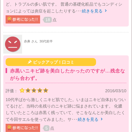
ど、トラブルの多い肌です。 普通の基礎化粧品でもコンディシ
ョンによっては炎症を起こしたりする･･･
続きを見る

18
点
赤鼻 さん
30代前半

ピックアップ！口コミ
赤黒いニキビ跡を美白したかったのですが…残念な
がら合わず。
評価：
2016/03/10
10代半ばから激しくニキビ肌でした。いまはニキビ自体おちつい
てるけど、当時の名残りのニキビ跡に悩まされています。 化膿
していたところは赤黒く残っていて、そこをなんとか美白したく
て今回サエルを使ってみました。サ･･･
続きを見る

5
点