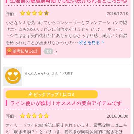
生理前の敏感肌時期でも使い続けられるところが◎
評価：
2016/12/10
小さなシミを見つけてからコンシーラーとファンデーションで隠
せはするもののスッピンに自信がありませんでした。 ホワイテ
ィシモはまず美白化粧品にありがちなさっぱり感…満足いく保湿
を得られたことがあまりなかったの･･･
続きを見る

13
点
まんなん★らいふ さん
40代前半

ピックアップ！口コミ
ライン使いが鉄則！オススメの美白アイテムです
評価：
2016/06/08
オイリードライの敏感肌に悩まされています。最悪な時にはニキ
ビ（吹き出物？）とカサつき、粉吹きが同時多発的に起きるほ