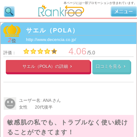
本ページには一部プロモーションが含まれています。
サエル（POLA）
2
http://www.decencia.co.jp/
位
4.06
評価：
/5.0
サエル（POLA）の
詳細
口コミを見る


ユーザー名: ANA さん
女性
20代後半
敏感肌の私でも、トラブルなく使い続け
ることができてます！