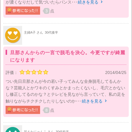
が濃くなりだして気づいたらパンス･･･
続きを見る

3
点
主婦A子 さん
30代後半
旦那さんからの一言で脱毛を決心。今更ですが綺麗
になります
評価：
2014/04/25
つい先日旦那さんが今の若い子ってみんな全身脱毛してるんか
な？芸能人とかワキのくすみとかまったくないし、毛穴とかない
し修正してるのかな？とテレビを見ながら言っていて、私の足を
触りながらチクチクしたりしないのか･･･
続きを見る

8
点
甘えたにゃんこ さん
30代前半