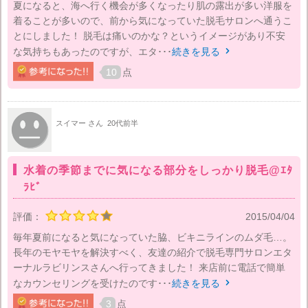
夏になると、海へ行く機会が多くなったり肌の露出が多い洋服を
着ることが多いので、前から気になっていた脱毛サロンへ通うこ
とにしました！ 脱毛は痛いのかな？というイメージがあり不安
な気持ちもあったのですが、エタ･･･
続きを見る

10
点
スイマー さん
20代前半
水着の季節までに気になる部分をしっかり脱毛@ｴﾀ
ﾗﾋﾞ
評価：
2015/04/04
毎年夏前になると気になっていた脇、ビキニラインのムダ毛…。
長年のモヤモヤを解決すべく、友達の紹介で脱毛専門サロンエタ
ーナルラビリンスさんへ行ってきました！ 来店前に電話で簡単
なカウンセリングを受けたのです･･･
続きを見る

3
点