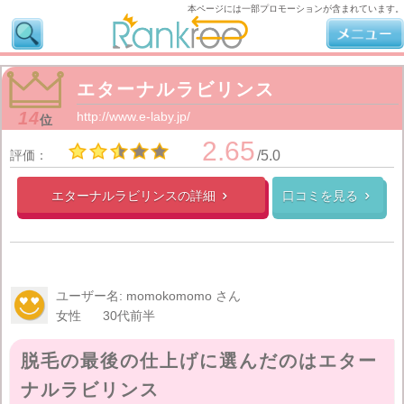
本ページには一部プロモーションが含まれています。
エターナルラビリンス
14
http://www.e-laby.jp/
位
2.65
評価：
/5.0
エターナルラビリンスの
詳細
口コミを見る


ユーザー名: momokomomo さん
女性
30代前半
脱毛の最後の仕上げに選んだのはエター
ナルラビリンス