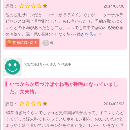
評価：
2014/06/30
他の脱毛サロンだと、コースがほぼメインですが、エターナルラ
ビリンスは完全月学制でした。もし痛かったり、予約が取りにく
いなどの不満があったとしても、いつでも途中で辞めれる安心感
のお陰で、深く思い悩むことなく契･･･
続きを見る

5
点
大阪のおばちゃん さん
50代後半
いつからか気づけばすね毛が剛毛になっていまし
た。女失格。
評価：
2014/05/03
50歳過ぎたくらいでちょうど更年期障害があって、すごくしんど
くてずっと婦人科でもらっていたホルモン剤を、のんでいたけど
ようやく落ち着いてホルモン剤をやめたあたりから、いきなり毛