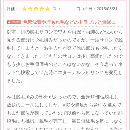
5
点
評価：
口コミ日：2015/05/21
色素沈着や埋もれ毛などのトラブルと無縁に
以前、別の脱毛サロンでワキや両腕・両脚など他人から
見える部分は脱毛済みだったのですが、一度サロンで脱
毛してしまうと、お手入れが楽で他の部分も脱毛したく
なってきました。でも前のサロンは少し高価だったので
もう少しお手頃価格のところはないかな、そう思ってネ
ットで検索していた時にエターナルラビリンスを発見し
ました。
私は脱毛済みの部分があったので、全身10部位脱毛し
放題のコースにしました。VIOや襟足から背中を選んで
もまだ部位が残っていたので以前から気になっていた顔
脱毛にも挑戦。脱毛が完了し、毎日無駄毛を気にしなく
ていいのがこんなにストレスフリーだなんて…。本当に