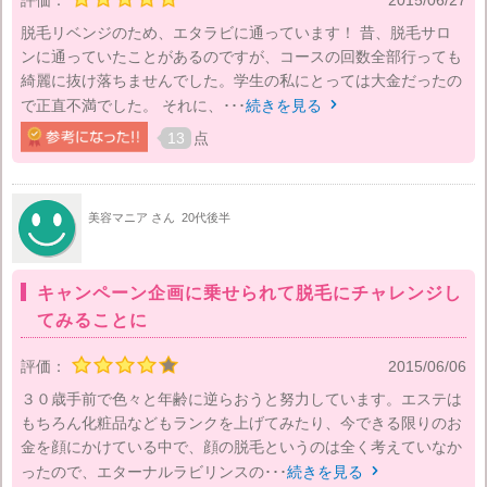
評価：
2015/06/27
脱毛リベンジのため、エタラビに通っています！ 昔、脱毛サロ
ンに通っていたことがあるのですが、コースの回数全部行っても
綺麗に抜け落ちませんでした。学生の私にとっては大金だったの
で正直不満でした。 それに、･･･
続きを見る

13
点
美容マニア さん
20代後半
キャンペーン企画に乗せられて脱毛にチャレンジし
てみることに
評価：
2015/06/06
３０歳手前で色々と年齢に逆らおうと努力しています。エステは
もちろん化粧品などもランクを上げてみたり、今できる限りのお
金を顔にかけている中で、顔の脱毛というのは全く考えていなか
ったので、エターナルラビリンスの･･･
続きを見る
