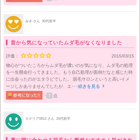
みき さん
30代前半
昔から気になっていたムダ毛がなくなりました
評価：
2015/03/15
物心がついたころからムダ毛が濃いのが気になり、ムダ毛の処理
を一生懸命行ってきました。もう自己処理が面倒だなと感じた時
に出会ったのがエタラビでした。 脱毛サロンというと高いイメ
ージしかありませんでしたが、エ･･･
続きを見る

7
点
カナリア0812 さん
20代前半