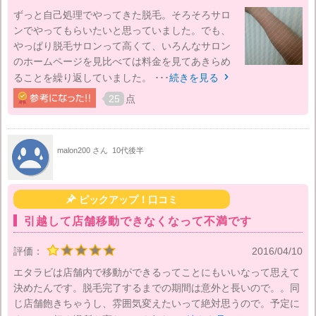
ずっと自己処理でやってきた脱毛。そろそろサロ
ンでやってもらいたいと思っていました。でも、
やっぱり脱毛サロンって高くて、いろんなサロン
のホームページを見比べては料金を見てあきらめ
ることを繰り返していました。 ･･･
続きを見る

25
点
malon200 さん
10代後半

ピックアップ！口コミ
引越して店舗移動できなくなって不満です
評価：
2016/04/10
エタラビは店舗内で移動ができるってことにもいいなって思えて
決めたんです。脱毛完了するまでの期間は意外と長いので。。同
じ店舗飽きちゃうし、雰囲気変えたいって絶対思うので。予定に