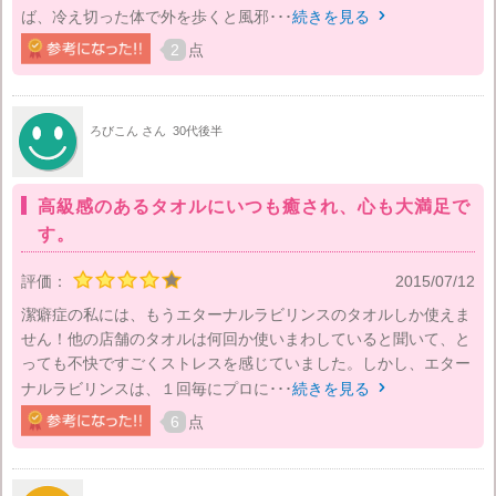
ば、冷え切った体で外を歩くと風邪･･･
続きを見る

2
点
ろびこん さん
30代後半
高級感のあるタオルにいつも癒され、心も大満足で
す。
評価：
2015/07/12
潔癖症の私には、もうエターナルラビリンスのタオルしか使えま
せん！他の店舗のタオルは何回か使いまわしていると聞いて、と
っても不快ですごくストレスを感じていました。しかし、エター
ナルラビリンスは、１回毎にプロに･･･
続きを見る

6
点