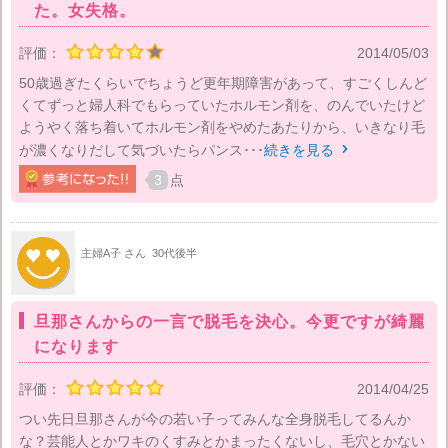
た。女失格。
評価：
2014/05/03
50歳過ぎたくらいでちょうど更年期障害があって、すごくしんど
くてずっと婦人科でもらっていたホルモン剤を、のんでいたけど
ようやく落ち着いてホルモン剤をやめたあたりから、いきなり毛
が濃くなりだして気づいたらパンス･･･
続きを見る

3
点
主婦A子 さん
30代後半
旦那さんからの一言で脱毛を決心。今更ですが綺麗
になります
評価：
2014/04/25
つい先日旦那さんが今の若い子ってみんな全身脱毛してるんか
な？芸能人とかワキのくすみとかまったくないし、毛穴とかない