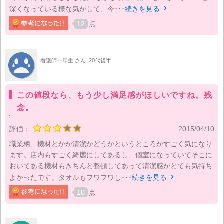
深くなっている様な気がして、今･･･
続きを見る

12
点
看護師一年生 さん
20代後半
この値段なら、もう少し満足感がほしいですね。残
念。
評価：
2015/04/10
職業柄、機材とかが清潔かどうかというところがすごく気になり
ます。店内もすごく綺麗にしてあるし、個室になっていてそこに
おいてある機材もきちんと整頓してあって清潔感がとても気持ち
よかったです。タオルもフワフワし･･･
続きを見る

10
点