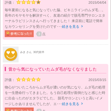
評価：
2015/04/04
毎年夏前になると気になっていた脇、ビキニラインのムダ毛…。
長年のモヤモヤを解決すべく、友達の紹介で脱毛専門サロンエタ
ーナルラビリンスさんへ行ってきました！ 来店前に電話で簡単
なカウンセリングを受けたのです･･･
続きを見る

3
点
みき さん
30代前半
昔から気になっていたムダ毛がなくなりました
評価：
2015/03/15
物心がついたころからムダ毛が濃いのが気になり、ムダ毛の処理
を一生懸命行ってきました。もう自己処理が面倒だなと感じた時
に出会ったのがエタラビでした。 脱毛サロンというと高いイメ
ージしかありませんでしたが、エ･･･
続きを見る
