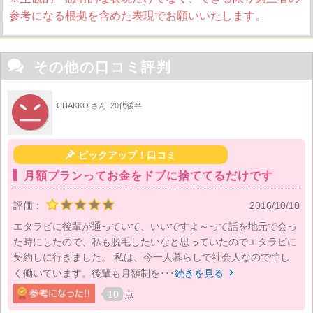
参考になる根拠を含めた表現でお願いいたします。

その他の口コミ評判
CHAKKO さん
20代後半

ピックアップ！口コミ
月額プランってお金をドブに捨ててるだけです
評価：
2016/10/10
エタラビに後輩が通っていて、いいですよ～って話を地元で会っ
た時にしたので、私も脱毛したいなと思っていたのでエタラビに
契約しに行きました。 私は、今一人暮らしで社会人なので忙し
く働いています。後輩も月額制を･･･
続きを見る

10
点