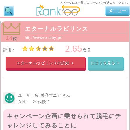
本ページには一部プロモーションが含まれています。
エターナルラビリンス
14
http://www.e-laby.jp/
位
2.65
評価：
/5.0
エターナルラビリンスの
詳細
口コミを見る


ユーザー名: 美容マニア さん
女性
20代後半
キャンペーン企画に乗せられて脱毛にチ
ャレンジしてみることに