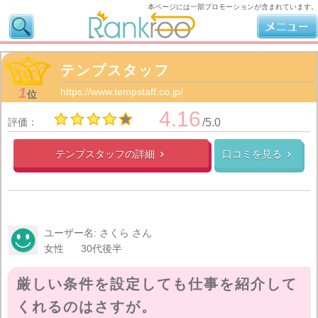
本ページには一部プロモーションが含まれています。
テンプスタッフ
1
https://www.tempstaff.co.jp/
位
4.16
評価：
/5.0
テンプスタッフの
詳細
口コミを見る


ユーザー名: さくら さん
女性
30代後半
厳しい条件を設定しても仕事を紹介して
くれるのはさすが。