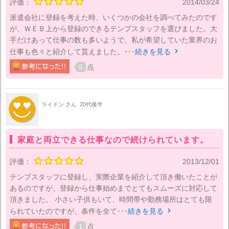
評価：
2014/03/24
派遣会社に登録を考えた時、いくつかの会社を調べてみたのです
が、ＷＥＢ上から登録のできるテンプスタッフを選びました。大
手だけあって仕事の数も多いようで、私が希望していた業界のお
仕事も色々と紹介して貰えました。･･･
続きを見る

5
点
ライドン さん
20代後半
家庭と両立できる仕事なので続けられています。
評価：
2013/12/01
テンプスタッフに登録し、実際企業を紹介して頂き働いたことが
あるのですが、登録から仕事始めまでとてもスムーズに対応して
頂きました。 小さい子供もいて、時間帯や勤務場所はとても限
られていたのですが、条件を全て･･･
続きを見る

1
点