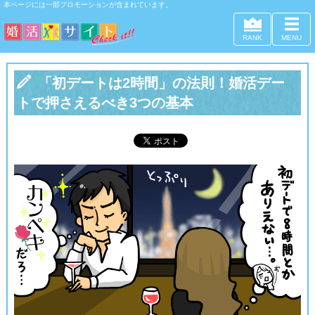
本ページには一部プロモーションが含まれています。
RANK
MENU

「初デートは2時間」の法則！婚活デー
トで押さえるべき3つの基本