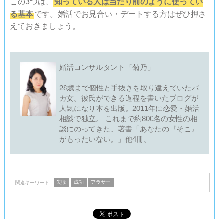
この3つは、
知っている人は当たり前のように使ってい
る基本
です。
婚活でお見合い・デートする方はぜひ押さ
えておきましょう。
婚活コンサルタント「菊乃」
28歳まで個性と手抜きを取り違えていたバ
カ女。彼氏ができる過程を書いたブログが
人気になり本を出版。2011年に恋愛・婚活
相談で独立。 これまで約800名の女性の相
談にのってきた。著書「あなたの『そこ』
がもったいない。」他4冊。
失敗
成功
アラサー
関連キーワード: