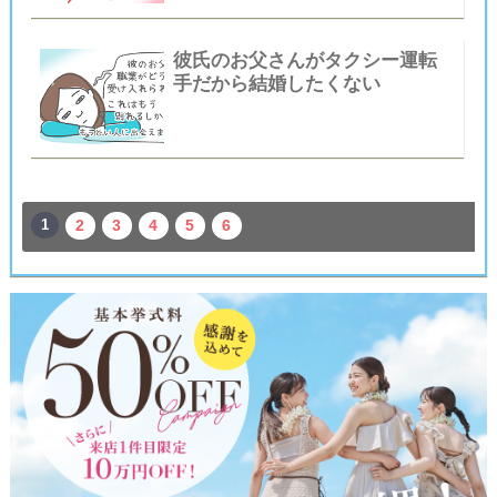
彼氏のお父さんがタクシー運転
手だから結婚したくない
1
2
3
4
5
6