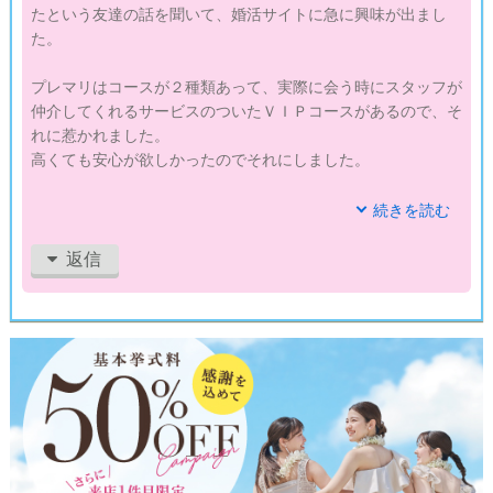
たという友達の話を聞いて、婚活サイトに急に興味が出まし
た。
プレマリはコースが２種類あって、実際に会う時にスタッフが
仲介してくれるサービスのついたＶＩＰコースがあるので、そ
れに惹かれました。
高くても安心が欲しかったのでそれにしました。
実際にそんな何人とも直接会うところまでいかないので、ブラ
続きを読む
イドコースにしても、１回５０００円でそのサービス受けられ
るようなので、そっちにしても良かったかなと思っています。
返信
３カ月で、２人の方と会いました。
入会金と登録料が無料のキャンペーンの時に入ったので、通常
よりお安く出会えてラッキーでした。
ＶＩＰコースだと結婚相談所並みのサービスが受けられるの
で、手軽にきちんとした出会いを探せるところだとは思いま
す。