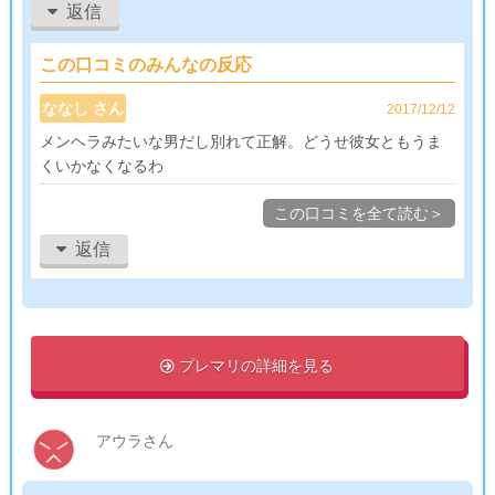
うです…。
返信
無駄な時間クズ男に使いたくないのですぐ別れましたが、
この口コミのみんなの反応
Twitter見てたらいまだに彼女と仲良くやってるみたいで本気で
腹が立ちます。遠距離の彼女になんとかして知らせる方法を考
ななし さん
2017/12/12
え中です。
メンヘラみたいな男だし別れて正解。どうせ彼女ともうま
くいかなくなるわ
既婚者は独身証明書とかで判別できますが、彼女がいる男はど
うやって判別したらいいんでしょう？こういうこともあるの
この口コミを全て読む＞
で、婚活中の女性は気を付けてくださいね。男性は浮気する生
返信
き物なんだと本気で軽蔑しました。
プレマリの詳細を見る

アウラさん