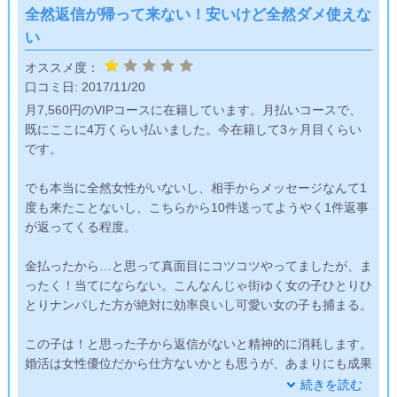
全然返信が帰って来ない！安いけど全然ダメ使えな
い
オススメ度：
口コミ日:
2017/11/20
月7,560円のVIPコースに在籍しています。月払いコースで、
既にここに4万くらい払いました。今在籍して3ヶ月目くらい
です。
でも本当に全然女性がいないし、相手からメッセージなんて1
度も来たことないし、こちらから10件送ってようやく1件返事
が返ってくる程度。
金払ったから…と思って真面目にコツコツやってましたが、ま
ったく！当てにならない。こんなんじゃ街ゆく女の子ひとりひ
とりナンパした方が絶対に効率良いし可愛い女の子も捕まる。
この子は！と思った子から返信がないと精神的に消耗します。
婚活は女性優位だから仕方ないかとも思うが、あまりにも成果
がなさすぎて心が折れてしまうのも時間の問題だと思う。
続きを読む