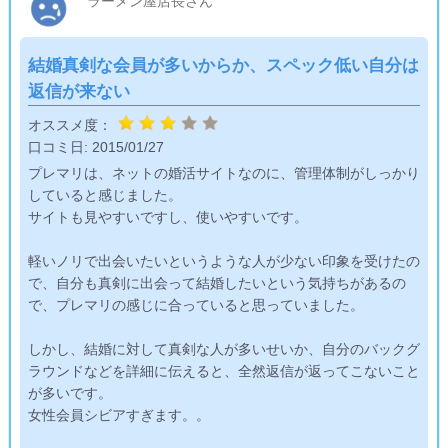
ラーメン屋店長さん
しかし、それを彼女本人に告げる訳にもいかないので、表情に
出さないよう必死に笑顔を通して頑張りました。
結婚真剣な会員が多いからか、スペック低い自分は
帰り際に「また会いたいです」と言われましたが、遠回しに断
返信が来ない
って帰りました。
オススメ度：
口コミ日:
2015/01/27
プレマリは、ネットの婚活サイトなのに、管理体制がしっかり
していると感じました。
サイトも見やすいですし、使いやすいです。
軽いノリで出会いたいというような人が少ない印象を受けたの
で、自分も真剣に出会って結婚したいという気持ちがあるの
で、プレマリの感じに合っていると思っていました。
しかし、結婚に対して真剣な人が多いせいか、自分のバックグ
ラウンドなどを詳細に伝えると、全然返信が返ってこないこと
が多いです。
女性会員シビアすぎます。。