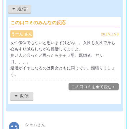
サクラ的な女性には遭遇したことはないが、その分幽霊会員に
返信
当たることが多いような気がする。幽霊会員なのか、わざと返
信されてないのかは知らないが。
この口コミのみんなの反応
捨て台詞的で申し訳ないけど、結婚応援日記とかいう何の参考
うーん さん
2017/11/20
にもならない独り言書いてる暇があったらもっとユーザーサポ
女性優位でもないと思いますけどね…。女性も女性で身も
ートちゃんとしろやと思った。
心もすり減らしながら婚活してますよ。
良い人と会ったと思ったらチャラ男、既婚者、ヤリ
目、、、。
婚活がイヤになるのは男女ともに同じです。頑張りましょ
う。
この口コミを全て読む＞
返信
シャムさん