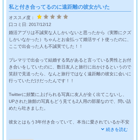
私と付き合ってるのに遠距離の彼女がいた
オススメ度：
口コミ日:
2017/12/12
婚活アプリは不誠実な人しかいないと思ったから（実際にクズ
しかいなかった）ちゃんとお金払って婚活サイト使ったのに、
ここで出会った人も不誠実でした！！
プレマリで出会って結婚する気があると言っている男性とお付
き合いをしていたのに、数日友人と旅行に出かけるというので
笑顔で見送ったら、なんと旅行ではなく遠距離の彼女に会いに
行っていただけだったんです！！
Twitterに頻繁に上げられる写真に友人が全く出てこないし、
UPされた旅館の写真もどう見ても2人用の部屋なので、問い詰
めたら吐きました。
彼女とはもう3年付き合っていて、本当に愛されているか不安
になって保険に近場で彼女を作ろうとおもった…そうです。意
続きを読む
味が分かりません。結婚もできるなら遠距離の彼女としたいそ