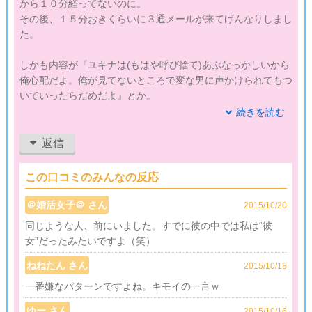
から１０分経ってないのに。
その後、１５分おきくらいに３通メールが来てげんなりしまし
た。
しかも内容が『ユキナは(もはや呼び捨て)あぶなっかしいから
俺心配だよ。俺が見てないところで変な男に声かけられてもつ
いていったらだめだよ』とか。
続きを読む
意味が分からない。ってかキモっていうのが第一印象ですね。
付き合ってもいないのになぜ「男に声かけられてもついていっ
返信
たらだめ」なんですか？
この口コミのみんなの反応
しかも「変な」って。私からしたらあなたのほうがよっぽど変
ですが。
＠婚活女子＠ さん
2015/10/20
ほんと、何考えてるんですかね。
同じような人、前にいました。すでに彼の中では私は“彼
女”だったみたいですよ（笑）
本当にきもかったからカウンセラーに相談しようか迷ってた
ら、何回か連絡がきた後に消えていきました。
ねねたん さん
2015/10/18
一番嫌なパターンですよね。キモイの一言ｗ
でもほんと、キモかったです。
ゆー さん
2015/10/16