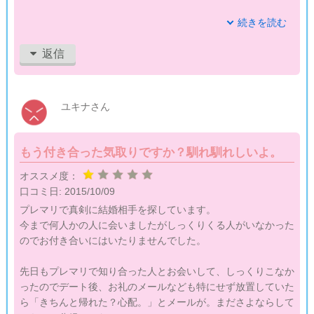
こちらが申し込んでも全くいい返事が来ず。
続きを読む
かろうじて会えた男性も、結婚を意識しすぎているから基準が
返信
高い。
ちょっとでも価値観が合わなければはい、さようなら。
そんな雰囲気だから会えても顔色を窺ってしまい気を遣うばか
ユキナさん
りでした。
正直プレマリに登録してお金と気力を失ったように思います。
もう付き合った気取りですか？馴れ馴れしいよ。
疲れたのでしばらく婚活自体をお休みします。
オススメ度：
口コミ日:
2015/10/09
プレマリで真剣に結婚相手を探しています。
今まで何人かの人に会いましたがしっくりくる人がいなかった
のでお付き合いにはいたりませんでした。
先日もプレマリで知り合った人とお会いして、しっくりこなか
ったのでデート後、お礼のメールなども特にせず放置していた
ら「きちんと帰れた？心配。」とメールが。まださよならして