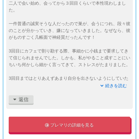
二人で会い始め、会ってから３回目くらいで本性現わしまし
た。
一件普通の誠実そうな人だったので巣が、会うにつれ、段々彼
のことが分かっていき、嫌になっていきました。なぜなら、彼
がものすごく几帳面で神経質だったんです！
3回目にカフェで割り勘する際、事細かに小銭まで要求してき
て信じられませんでした。しかも、私がやること成すことにい
ちいち何かしら細かく言ってきて、ストレスがたまりました。
3回目まではとりあえずあまり自分を出さないようにしていた
みたいですが、仲良くなってから出されてもあれなので、最初
続きを読む
っから自分らしくいてくれと思いましたね。そしたら、デート
なんてしなかったのに笑
返信
プレマリの詳細を見る
