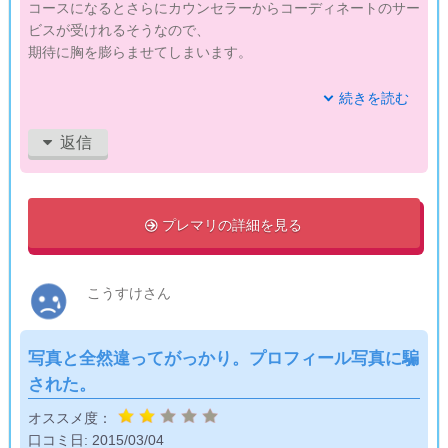
コースになるとさらにカウンセラーからコーディネートのサー
ビスが受けれるそうなので、
期待に胸を膨らませてしまいます。
以前、結婚相談所のサービスも利用したことがあるのですが、
続きを読む
その時はあまりサポートが受けられず、お見合いもほとんど無
いまま終わってしまいました。
返信
なので今度は、積極的に婚活サービスを利用して、素敵な男性
に巡り会いたいと思ってます。
プレマリの詳細を見る

こうすけさん
写真と全然違ってがっかり。プロフィール写真に騙
された。
オススメ度：
口コミ日:
2015/03/04