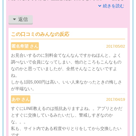
のもすごく抵抗があります。
続きを読む
できることならある程度やりとりして仲良くなるまでサイト内
で完結させたかったです。
返信
チャットもあるにはあるけど古代遺跡みたいな感じ。全然使い
物になりません。
この口コミのみんなの反応
結婚相談所的な役割もあるにはありますが、高い会費払ってる
匿名希望 さん
2017/05/02
のにそこからお見合いする為には更に1回5000円必要。
お見合いするのに別料金てなんなんですかねほんと。よく
普通のネット専門の婚活サイトか、結婚相談所か、どちらかに
調べないで会員になってしまい、他のところもこんなもの
絞って登録した方が絶対安く済むし成婚に近いと思います。
なのかと思っていましたが、全然そんなことないですよ
ね。
最初から引っかかってたところなんですが、やたら「リーズナ
しかも1回5,000円は高い。いい人来なかったときの悔しさ
ブル」って押してますけど全然そんなことない…。
が半端ない。
「ちょっとお高めでも効果が出ます」って言わなきゃいけない
レベルの値段だと思います。
あや さん
2017/04/19
婚活サイトとしても結婚相談所としてもすごく中途半端だと思
すぐにLINE教えるのは抵抗ありますよね。。アプリとかだ
いました。6ヵ月払いとかにしなくてよかったです。
とすぐに交換しているみたいだし、警戒しすぎなのか
な。。。
私も、サイト内である程度やりとりをしてから交換したい
です。。