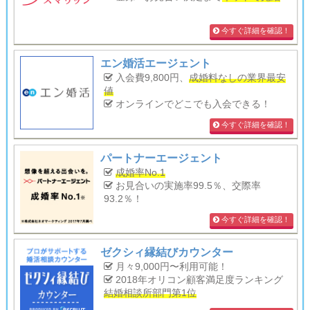
今すぐ詳細を確認！
エン婚活エージェント
入会費9,800円、
成婚料なしの業界最安
値
オンラインでどこでも入会できる！
今すぐ詳細を確認！
パートナーエージェント
成婚率No.1
お見合いの実施率99.5％、交際率
93.2％！
今すぐ詳細を確認！
ゼクシィ縁結びカウンター
月々9,000円〜利用可能！
2018年オリコン顧客満足度ランキング
結婚相談所部門第1位