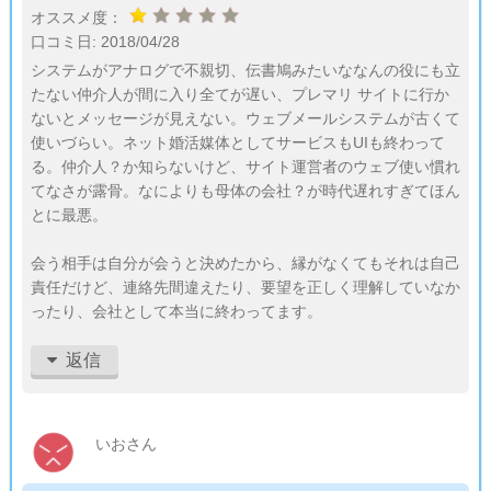
オススメ度：
口コミ日:
2018/04/28
システムがアナログで不親切、伝書鳩みたいななんの役にも立
たない仲介人が間に入り全てが遅い、プレマリ サイトに行か
ないとメッセージが見えない。ウェブメールシステムが古くて
使いづらい。ネット婚活媒体としてサービスもUIも終わって
る。仲介人？か知らないけど、サイト運営者のウェブ使い慣れ
てなさが露骨。なによりも母体の会社？が時代遅れすぎてほん
とに最悪。
会う相手は自分が会うと決めたから、縁がなくてもそれは自己
責任だけど、連絡先間違えたり、要望を正しく理解していなか
ったり、会社として本当に終わってます。
返信
いおさん