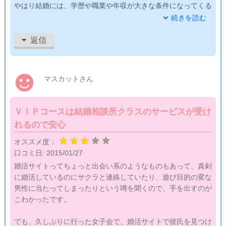
やはり結婚には、学歴や職業や年収が大きな条件になってくる
のだなと実感させられました。
続きを読む
だからと言って、嘘をつくことも、今から学校に行っていい職
返信
業につくこともできないので、こんな自分でもいいと言ってく
れそうな人を探すには結婚を意識しすぎないサイトに行った方
がいいかなと思って検討中です。
マスカットさん
ＶＩＰコースは結婚相談所クラスのサービスが受け
れるので安心
オススメ度：
口コミ日:
2015/01/27
婚活サイトってちょっと出会い系のようなものもあって、真剣
に婚活しているのにサクラと連絡していたり、遊び目的の変な
男性に当たってしまったりという噂を聞くので、手を出すのが
こわかったです。
でも、久しぶりに行った女子会で、婚活サイトで彼氏を見つけ