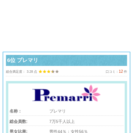
6位
プレマリ
12
総合満足度：
3.28
点
口コミ：
件
名称：
プレマリ
総会員数:
7万5千人以上
男女比率:
男性44％：女性56％