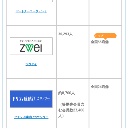
パートナーエージェント
30,293
人
トップ
全国55店舗
ツヴァイ
全国24店舗
約8,700人
（提携先会員含
む
会員数23,400
人）
ゼクシィ縁結びカウンター