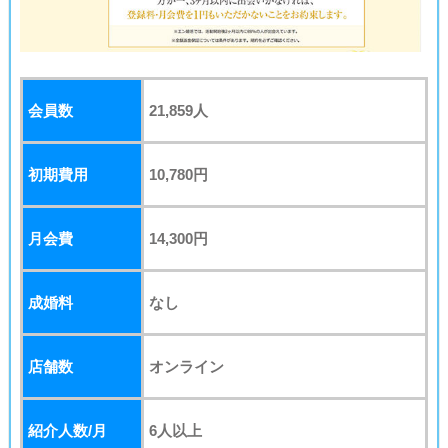
会員数
21,859
人
初期費用
10,780円
月会費
14,300円
成婚料
なし
店舗数
オンライン
紹介人数/月
6人以上