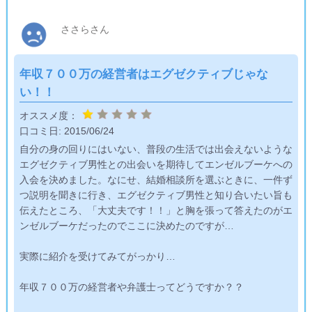
正直このようなシステムだと、好条件会員を全国で取り合いに
なってしまい、いい結果は望めないと思います。
ささらさん
自社会員で好条件の女性(かわいい、綺麗、賢い)を抱えている
のだとばかり思っていたので本当に騙された気持ちでした。
年収７００万の経営者はエグゼクティブじゃな
い！！
下調べが足りなかったのだと言われたらそうなのかもしれませ
んが、正直そういう大切なことは入会前に説明してほしかった
オススメ度：
です。
口コミ日:
2015/06/24
自分の身の回りにはいない、普段の生活では出会えないような
私はそういった不誠実さに嫌気がさし、別の結婚相談所で活動
エグゼクティブ男性との出会いを期待してエンゼルブーケへの
しています。
入会を決めました。なにせ、結婚相談所を選ぶときに、一件ず
信頼のおける結婚相談所の元、いい結果をだしていますので結
つ説明を聞きに行き、エグゼクティブ男性と知り合いたい旨も
婚相談所選びは非常に大切だと思います。
伝えたところ、「大丈夫です！！」と胸を張って答えたのがエ
ンゼルブーケだったのでここに決めたのですが…
実際に紹介を受けてみてがっかり…
年収７００万の経営者や弁護士ってどうですか？？