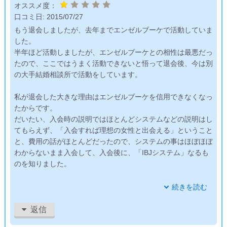
オススメ度：
口コミ日:
2015/07/27
もう退会しましたが、去年までエンゼルブーケで活動していま
した。
半年ほど活動しましたが、エンゼルブーケとの相性は最悪だっ
たので、ここではうまく活動できないと悟って退会後、今は別
の大手結婚相談所で活動をしています。
私が退会した大きな理由はエンゼルブーケを信用できなくなっ
たからです。
だいたい、入会時の説明ではほとんどシステムなどの説明はし
てもらえず、「入会すれば理想の女性と出会える」ということ
と、費用の話がほとんどだったので、システムの事はほぼほぼ
わからないまま入会して、入会後に、「IBJシステム」なるも
のを知りました。
このIBJシステムは、エンゼルブーケ独自会員のネットワーク
続きを読む
ではなく、業界最大手の会社のネットワークを加盟店で共有…
つまり会員を共有しているのです。
返信