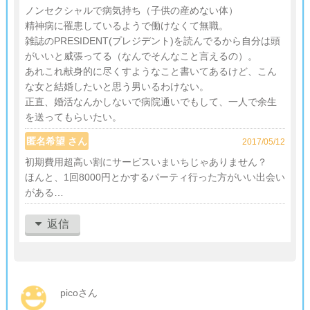
ノンセクシャルで病気持ち（子供の産めない体）
精神病に罹患しているようで働けなくて無職。
雑誌のPRESIDENT(プレジデント)を読んでるから自分は頭
がいいと威張ってる（なんでそんなこと言えるの）。
あれこれ献身的に尽くすようなこと書いてあるけど、こん
な女と結婚したいと思う男いるわけない。
正直、婚活なんかしないで病院通いでもして、一人で余生
を送ってもらいたい。
匿名希望 さん
2017/05/12
初期費用超高い割にサービスいまいちじゃありません？
ほんと、1回8000円とかするパーティ行った方がいい出会い
がある…
返信
picoさん