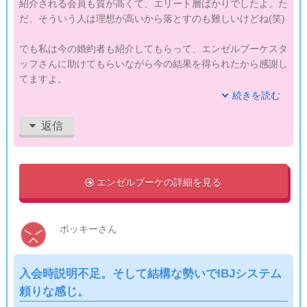
紹介される会員も質が高くて、エリート層ばかりでしたよ。た
だ、そういう人は理想が高いから落とすのも難しいけどね(笑)
でも私は今の婚約者も紹介してもらって、エンゼルブーケスタ
ッフさんに助けてもらいながら今の結果を得られたから感謝し
てますよ。
ただちょっと、月会費がもう少し支払いやすい金額だとうれし
続きを読む
いですね！
月々の支払いっていちいちきにしてないけど、冷静に計算して
返信
みると結構な金額になってるものなので…
そういう意味でも入会金はもう少し上げてもいいから月会費や
すくしてくれるといいなぁ〜って思いました。
エンゼルブーケの詳細を見る

ポッキーさん
入会時説明不足。そして結構な勢いでIBJシステム
頼りな感じ。