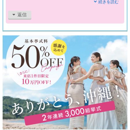
カップルになれないわけではないと気づきました。
続きを読む
エンゼルブーケは、専任のスタッフがきちんとついて紹介やセ
返信
ッティングしてくれるので、安心です。
他の結婚相談所より、最初の費用が安いのでまずはプロの力を
借りて婚活してみようかな？
と思っていた私には、1回お買い物を我慢すればいい金額だっ
たので、入会しやすかったです。
リーズナブルに、ハイクラスな男性を紹介してもらえるので良
いと思います。
まだカップルにはなれていないので、評価は普通にします。