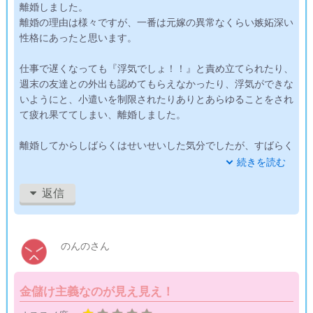
離婚しました。
離婚の理由は様々ですが、一番は元嫁の異常なくらい嫉妬深い
性格にあったと思います。
仕事で遅くなっても『浮気でしょ！！』と責め立てられたり、
週末の友達との外出も認めてもらえなかったり、浮気ができな
いようにと、小遣いを制限されたりありとあらゆることをされ
て疲れ果ててしまい、離婚しました。
離婚してからしばらくはせいせいした気分でしたが、すばらく
すると、また誰かと一緒に、今度は穏やかに歩んでいきたいと
続きを読む
いう気持ちになりました。
返信
なので、結婚相談所に登録しようと考え、エンゼルブーケに決
めました。
のんのさん
しかし、エンゼルブーケは僕の希望にはかないませんでした。
個人的な感じかたの問題化もしれませんが、何をするにも僕が
金儲け主義なのが見え見え！
離婚していること、バツイチであることを指摘されました。