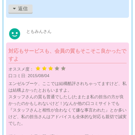
してくれるので1人ぽつん…ということもありませんでした。
返信
婚活で希望条件がたくさんあるくせに、行動力があまりない私
には相性の良い相談所だと思いました。
まだ入会して2ヶ月くらいなので、気合入れて頑張りたいと思
ともみんさん
います！
対応もサービスも、会員の質もそこそこ良かったで
すよ
オススメ度：
口コミ日:
2015/08/04
エンゼルブーケ、ここでは結構酷評されちゃってますけど、私
は結構よかったとおもいますよ。
スタッフさんの質も普通でしたし(たまたま私の担当の方が良
かったのかもしれないけど！)なんか他の口コミサイトでも
『スタッフさんと相性が合わなくて嫌な事言われた』とか多い
けど、私の担当さんはアドバイスも全体的な対応も親切で誠実
でした。