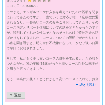
オススメ度：
正直、婚活するのがばからしく思えるほどでした。
口コミ日:
2015/04/22
このまえ、エンゼルブーケに入会を考えていたので説明を聞き
バツイチが初婚の女性にアプローチしてはいけませんか？
に行ってみたのですが、一言でいうと対応が雑！！応接室に通
されるなり、一番高いコースのみをごりおししてきたり、その
本当に頭にきます。
コース内容とサポート体制についての話を聞きたかったのです
が、説明してくれた女性はそんなのそっちのけで終始料金の話
ばかりをしてきました。コースについての説明でがわかりにく
い点を聞き返すと、明らかに不機嫌になって、かなり強い口調
で早口に説明されました。
そして、私がもう少し安いコースの説明を求めると、ため息を
つきながら、私の年齢(35歳)だったら高いコース以外は無理だ
と思うと言ってきました。
もう、本当に失礼！！どうにかして高いコースに入れて、お金
を巻き上げようとしているようにしか思えませんでした。会員
続きを読む
の結婚とかは二の次で、お金儲けしか頭にないことを非常に感
じたので、話だけ聞いてかえろうとしたら、本当にしつこく契
返信
約させようとしてくるし、本当にろくでもないと思いました。