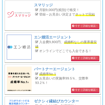
スマリッジ
月額9,000円(税別)で格安！
登録～お見合い決定まで
ネットで完結
今すぐ詳細を確認！
エン婚活エージェント
入会費9,800円、
成婚料なしの業界最安
値
オンラインでどこでも入会できる！
今すぐ詳細を確認！
パートナーエージェント
成婚率No.1
お見合いの実施率99.5％、交際率
93.2％！
今すぐ詳細を確認！
ゼクシィ縁結びカウンター