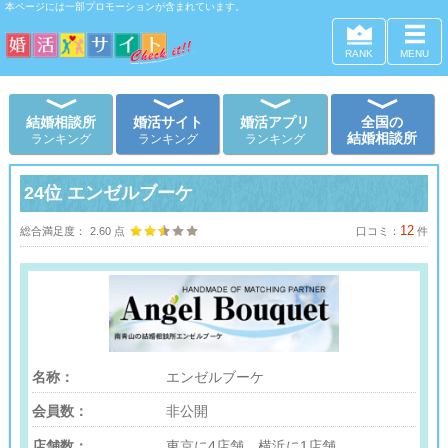
本ページには一部プロモーションが含まれています。
RANK
MENU
結婚相談所
婚活サイト
婚活アプリ
全国の
結婚相談所
ランキング
ランキング
ランキング
24位
エンゼルブーケ
12
総合満足度：
2.60
点
口コミ：
件
名称：
エンゼルブーケ
会員数：
非公開
店舗数：
東京に4店舗、横浜に1店舗