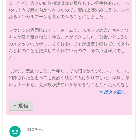
ましたが、大きい結婚相談所は会員数も多い分事務的にあしら
われそうで気が向かなかったので、都内近郊のみにラウンジの
あるエンゼルブーケを選んでみることにしました。
ラウンジの雰囲気はアットホームで、スタッフの方たちもとて
も人が良く気兼ねなく頼ることができました。分野ごとに3人
のスタッフの方がついてくれるのですが連携も取れていてきち
んと私のことを把握してくれていたので、その点は満足でし
た。
しかし、残念なことに半年たっても紹介数も少ないし、たまに
紹介されたと思っても微妙な感じの人ばかりでした。結局手厚
いサポートも、会員数が少ないからできたことだったんだなと
わかりました。
続きを読む
返金制度があるので、紹介された微妙な人と下手にお見合いす
返信
るより、返金してもらって違うところを検討しようかなと考え
ています。
beoさん