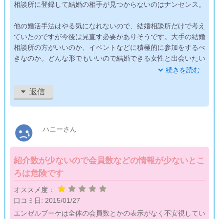
相談所に登録して結婚の相手が見つからないのはナンセンス。
他の婚活手法はやる気になれないので、結婚相談所だけで考え
ていたのですが今後は見直す必要がありそうです。大手の結婚
相談所の方がいいのか、イベントなどに積極的に参加をするべ
きなのか。どんな形でもいいので結婚できる女性と出会いたい
です。
続きを読む
どんなやり方にせよ生半可な気持ちではいけませんね。仕事が
返信
忙しくなかなか婚活に時間をさけられなかったことを反省して
います。私としては半年間在籍をしたエンジェルブーケは出会
いが無かったので残念な評価しかできません。
ハニーさん
紹介数が少ないので会員数などの情報が少ないとこ
ろは危険です
オススメ度：
口コミ日:
2015/01/27
エンゼルブーケは全体の会員数とかの表示がなく不安視してい