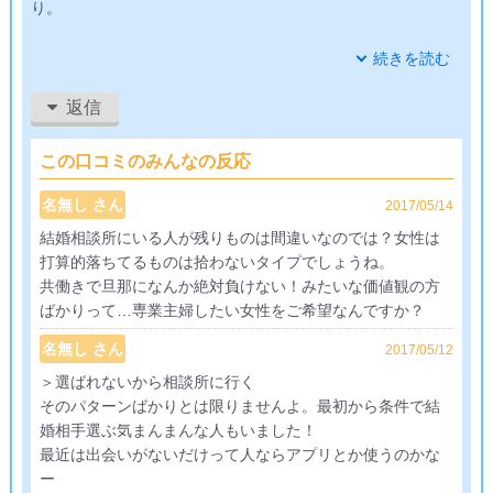
り。
今まで何もしてこなかった自分が悪いのですが。高い金払った
続きを読む
分くらいは素敵な女性に出会いたかったです。相談所の問題な
んですかね？それともこの年代の女性はみんなそう？
返信
こんな残り物の自分が若い女性に相手してもらえるとも思えな
この口コミのみんなの反応
いし、しっかり貯金して自分なりの老後を送ることになりそう
です。
名無し さん
2017/05/14
結婚相談所にいる人が残りものは間違いなのでは？女性は
打算的落ちてるものは拾わないタイプでしょうね。
共働きで旦那になんか絶対負けない！みたいな価値観の方
ばかりって…専業主婦したい女性をご希望なんですか？
名無し さん
2017/05/12
＞選ばれないから相談所に行く
そのパターンばかりとは限りませんよ。最初から条件で結
婚相手選ぶ気まんまんな人もいました！
最近は出会いがないだけって人ならアプリとか使うのかな
ー