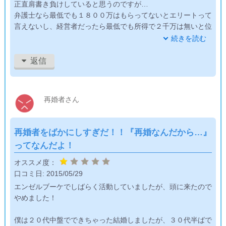
正直肩書き負けしていると思うのですが…
弁護士なら最低でも１８００万はもらってないとエリートって
言えないし、経営者だったら最低でも所得で２千万は無いと位
にが無いと思うのですが…
続きを読む
年収７００万なんて、普通の会社に勤務しているちょっとやり
返信
手な男性って感じで到底エグゼクティブとは言えないなぁとい
うのが私の感想。
再婚者さん
エグゼクティブ婚をねらう女性は他に行ったほうがいいかも…
再婚者をばかにしすぎだ！！『再婚なんだから…』
ってなんだよ！
オススメ度：
口コミ日:
2015/05/29
エンゼルブーケでしばらく活動していましたが、頭に来たので
やめました！
僕は２０代中盤でできちゃった結婚しましたが、３０代半ばで