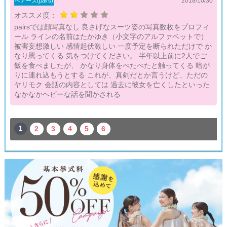
2018/10/30
ペアーズ(pairs)
オススメ度：
pairsでは顔写真なし 良さげなスーツ姿の写真数枚をプロフィ
ール ラインの名前はたかゆき（小文字のアルファベットで）
被害妄想激しい 感情起伏激しい 一度予定を断られただけで か
なり罵ってくる 気をつけてください。 半年以上前に2人でご
飯を食べましたが、 かなり身体をべたべたと触ってくる 暗が
りに連れ込もうとする これが、真剣だとか言うけど、ただの
ヤリモク 会話の内容としては 過去に彼女を亡くしたといった
なかなかヘビーな話を聞かされる
1
2
3
4
5
6