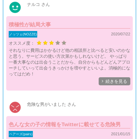
ナルコ さん
積極性が結局大事
2020/07/22
ノッツェ(NOZZE)
オススメ度：
それなりに費用はかかるけど他の相談所と比べると安いのかな
と思う。サービスの使い方次第かもしれないけど。 やっぱり
一番大事なのは出会うことだから、自分からもどんどんアプロ
ーチしていって出会うきっかけを増やすといいよ。消極的にな
ってはだめ！

続きを見る
危険な男がいました さん
色んな女の子の情報をTwitterに載せてる危険男
2021/01/15
ペアーズ(pairs)