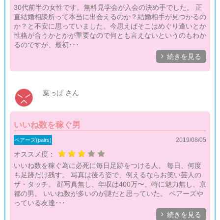
30代前半の女性です。無料見学会が入会の決め手でした。 正
直結婚相談所って本当に出会えるのか？結婚相手が見つかるの
か？と不安に思っていました。今思えばそこはめぐり逢いとか
性格が合うかとかが重要なので何とも言えないというのもわか
るのですが、最初･･･

続きを見る
葉っぱ さん
いいね数を稼ぐ男
2019/08/05
ペアーズ(pairs)
オススメ度：
いいね数を稼ぐ為に必死に毎日足跡をつける人。 毎日、何度
も足跡だけ残す。 写真は後ろ姿で、例えるならお笑い芸人の
ザ・タッチ。 顔写真無し、年収は400万〜、特に魅力無し、京
都の男。 いいね数が多いのが謎だと思っていた。 ペアーズや
っている友達･･･

続きを見る