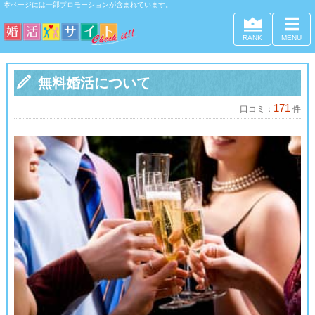
本ページには一部プロモーションが含まれています。
RANK
MENU

無料婚活について
171
口コミ：
件