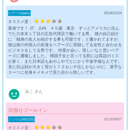
2019/12/24
ペアーズ(pairs)
オススメ度：
業者です！ JT JUN ４５歳 東京 ずっとアメリカに住ん
でた六本木１丁目の広告代理店で働いてる男。 彼の自己紹介
に「独身の友人を紹介する事も可能です」と書かれてますが、
彼は彼の外国人の友達をペアーズに登録してる女性と会わせる
ビジネスをしてる男です。 何度か会い、怪しいなと思いペア
ーズに通報しました。 帰国子女と言ってる割には英語のミス
が多く、また日本語もあやふやでとにかく中途半端な人です。
見た目は顔が大きく背が１７２センチ位しかないのに、派手な
スーツに全身キメキメで見た目から怪しいです。
みこ さん
目指せゴールイン
2019/08/07
ノッツェ(NOZZE)
オススメ度：