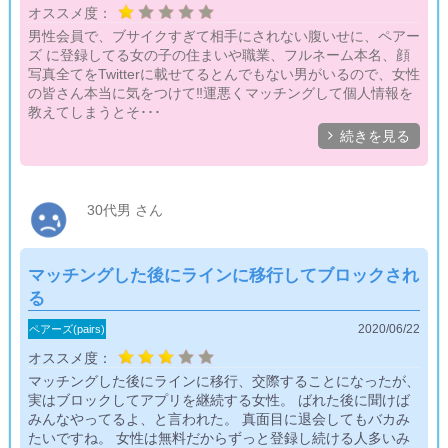
オススメ度：
男性会員で、ブサイクすぎて相手にされない腹いせに、ペアー
ズ に登録してる女の子の住まいや職業、フルネーム本名、顔
写真全てをTwitterに載せてるとんでもない男がいるので、女性
の皆さん本当に気をつけて‼️運悪くマッチングして個人情報を
教えてしまうとそ･･･

続きを見る
30代男 さん
マッチングした後にラインに移行してブロックされ
る
2020/06/22
ペアーズ(pairs)
オススメ度：
マッチングした後にラインに移行、交際することになったが、
実はブロックしてアプリを継続する女性。 ばれた後に聞けば
みんなやってるよ、と言われた。 真面目に退会してもバカみ
たいですね。 女性は無料だからずっと登録し続ける人多いみ