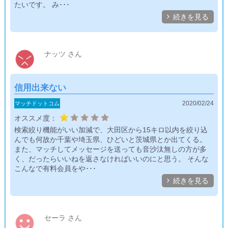
たいです。 み･･･

続きを見る
ナッツ さん
信用出来ない
2020/02/24
マッチドットコム
オススメ度：
検索絞り機能がいい加減で、大田区から15キロ以内を絞り込
んでも何故か千葉や埼玉県、ひどいと茨城県とか出てくる。
また、マッチしてメッセージを送っても音沙汰無しの方が多
く、だったらいいねを返さなければいいのにと思う。 そんな
こんなで有料会員をや･･･

続きを見る
セーラ さん