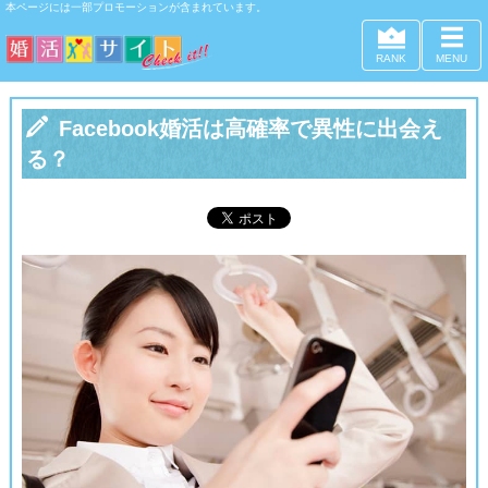
本ページには一部プロモーションが含まれています。
RANK
MENU

Facebook婚活は高確率で異性に出会え
る？