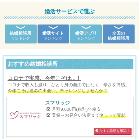
婚活サービスで選ぶ
結婚相談所
婚活サイト
婚活アプリ
全国の
結婚相談所
ランキング
ランキング
ランキング
おすすめ結婚相談所
コロナで実感。今年こそは...！
コロナで収入も減り、ひとり身の自由ではなく、辛さを痛感。
今年こそは運命の出会い、チャレンジしませんか？
スマリッジ
月額9,000円(税別)で格安！
登録～お見合い決定まで
ネットで完結
今すぐ詳細を確認！