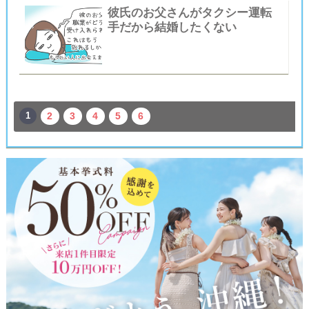
彼氏のお父さんがタクシー運転
手だから結婚したくない
1
2
3
4
5
6