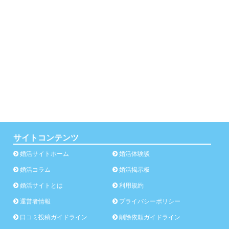
サイトコンテンツ
婚活サイトホーム
婚活体験談
婚活コラム
婚活掲示板
婚活サイトとは
利用規約
運営者情報
プライバシーポリシー
口コミ投稿ガイドライン
削除依頼ガイドライン