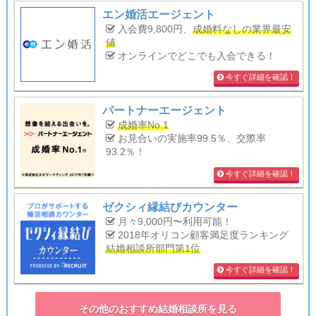
エン婚活エージェント
入会費9,800円、
成婚料なしの業界最安
値
オンラインでどこでも入会できる！
今すぐ詳細を確認！
パートナーエージェント
成婚率No.1
お見合いの実施率99.5％、交際率
93.2％！
今すぐ詳細を確認！
ゼクシィ縁結びカウンター
月々9,000円〜利用可能！
2018年オリコン顧客満足度ランキング
結婚相談所部門第1位
今すぐ詳細を確認！
その他のおすすめ結婚相談所を見る