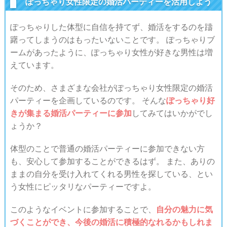
ぽっちゃり女性限定の婚活パーティーを活用しよう
ぽっちゃりした体型に自信を持てず、婚活をするのを躊
躇ってしまうのはもったいないことです。 ぽっちゃりブ
ームがあったように、ぽっちゃり女性が好きな男性は増
えています。
そのため、さまざまな会社がぽっちゃり女性限定の婚活
パーティーを企画しているのです。 そんな
ぽっちゃり好
きが集まる婚活パーティーに参加
してみてはいかがでし
ょうか？
体型のことで普通の婚活パーティーに参加できない方
も、安心して参加することができるはず。 また、ありの
ままの自分を受け入れてくれる男性を探している、とい
う女性にピッタリなパーティーですよ。
このようなイベントに参加することで、
自分の魅力に気
づくことができ、今後の婚活に積極的なれるかもしれま