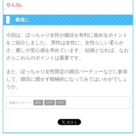
せんね。
最後に
今回は、ぽっちゃり女性が婚活を有利に進めるポイント
をご紹介しました。
男性は女性に、女性らしい柔らか
さ、癒しや安心感を求めています。
結婚となれば、なお
さらこれらのポイントは重要です。
また、ぽっちゃり女性限定の婚活パーティーなどに参加
して、婚活に臆せず積極的になってみてはいかがでしょ
うか。
成功
30代
40代
関連キーワード: