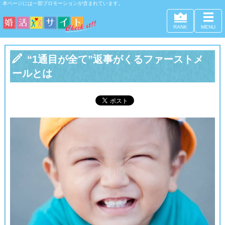
本ページには一部プロモーションが含まれています。
RANK
MENU

“1通目が全て”返事がくるファーストメ
ールとは