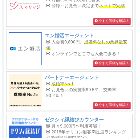
登録～お見合い決定まで
ネットで完結
今すぐ詳細を確認！
エン婚活エージェント
入会費9,800円、
成婚料なしの業界最安
値
オンラインでどこでも入会できる！
今すぐ詳細を確認！
パートナーエージェント
成婚率No.1
お見合いの実施率99.5％、交際率
93.2％！
今すぐ詳細を確認！
ゼクシィ縁結びカウンター
月々9,000円〜利用可能！
2018年オリコン顧客満足度ランキング
結婚相談所部門第1位