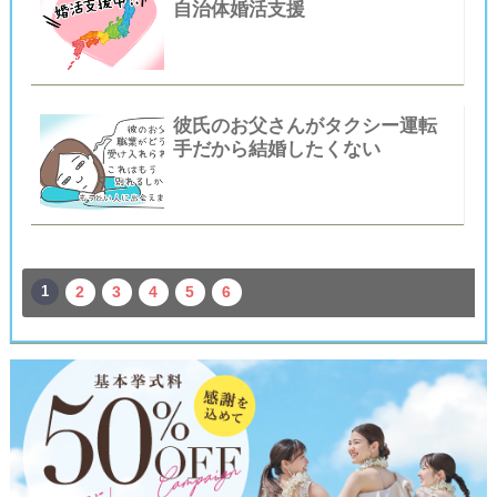
自治体婚活支援
彼氏のお父さんがタクシー運転
手だから結婚したくない
1
2
3
4
5
6