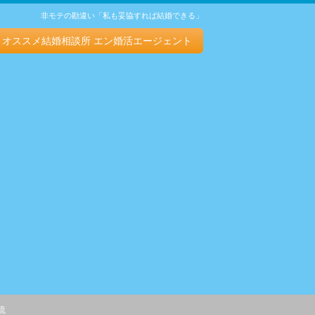
非モテの勘違い「私も妥協すれば結婚できる」
オススメ結婚相談所 エン婚活エージェント
流