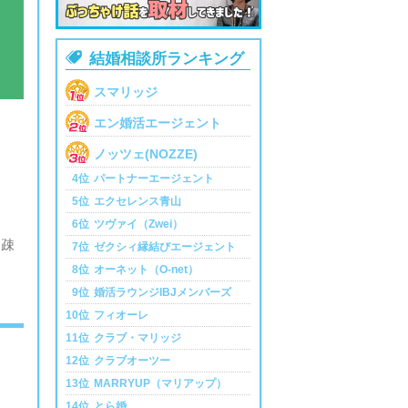

結婚相談所ランキング
スマリッジ
エン婚活エージェント
ノッツェ(NOZZE)
4位
パートナーエージェント
ま
5位
エクセレンス青山
6位
ツヴァイ（Zwei）
は疎
7位
ゼクシィ縁結びエージェント
8位
オーネット（O-net）
9位
婚活ラウンジIBJメンバーズ
10位
フィオーレ
11位
クラブ・マリッジ
12位
クラブオーツー
13位
MARRYUP（マリアップ）
14位
とら婚