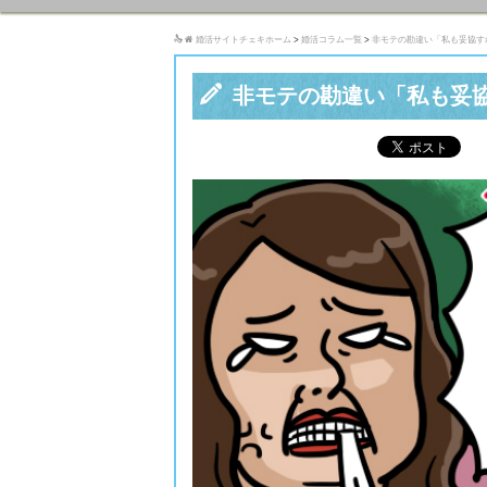

婚活サイトチェキホーム
>
婚活コラム一覧
>
非モテの勘違い「私も妥協す

非モテの勘違い「私も妥