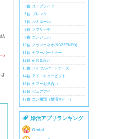
5位
ユーブライド
6位
プレマリ
7位
ルミエール
8位
ラブサーチ
も結
9位
エンジェル
10位
ノッツェネオ(NOZZENEO)
11位
ヤフーパートナー
いっ
12位
e-お見合い
13位
ロイヤルパートナーズ
るは
14位
アイ・キューピット
15位
ヤフーお見合い
16位
ピュアアイ
17位
エン婚活（婚活サイト）

婚活アプリランキング
Omiai