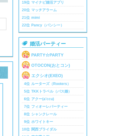
19位
マイナビ婚活アプリ
20位
マッチアラーム
21位
mimi
22位
Pancy（パンシー）

婚活パーティー
PARTY☆PARTY
OTOCON(おとコン)
エクシオ(EXEO)
4位
ルーターズ（Rooters）
5位
TKKトラベル（バス婚）
6位
アクー(a'ccu)
7位
フィオーレパーティー
8位
シャンクレール
9位
ホワイトキー
10位
関西ブライダル