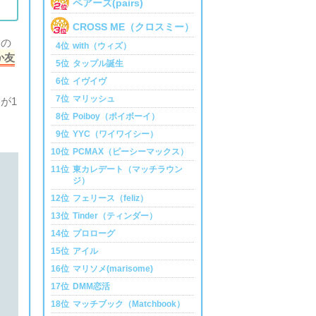
ペアーズ(pairs)
CROSS ME（クロスミー）
るの
4位
with（ウィズ）
か友
5位
タップル誕生
6位
イヴイヴ
7位
マリッシュ
が1
8位
Poiboy（ポイボーイ）
9位
YYC（ワイワイシー）
10位
PCMAX（ピーシーマックス）
11位
東カレデート（マッチラウン
ジ）
12位
フェリース（feliz）
13位
Tinder（ティンダー）
14位
プロローグ
15位
アイル
16位
マリソメ(marisome)
17位
DMM恋活
18位
マッチブック（Matchbook）