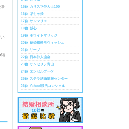
婚活
15位
カリスマ仲人士100
16位
ぽちゃ婚
17位
サンマリエ
18位
誠心
19位
ホワイトマリッジ
てい
20位
結婚相談所ウィッシュ
21位
リーブ
の結
22位
日本仲人協会
23位
サンセリテ青山
24位
エンゼルブーケ
25位
ステラ結婚情報センター
26位
Yahoo!婚活コンシェル