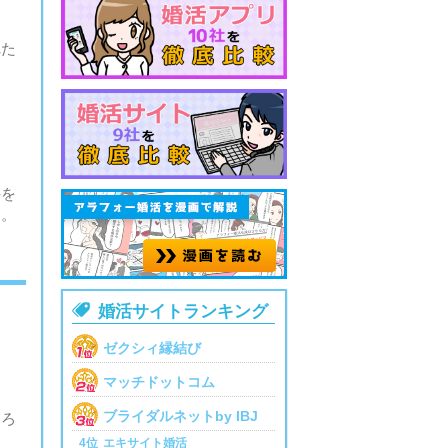
れた
」
件を
す。

婚活サイトランキング
ゼクシィ縁結び
ま
マッチドットコム
ブライダルネットby IBJ
ころ
4位
エキサイト婚活