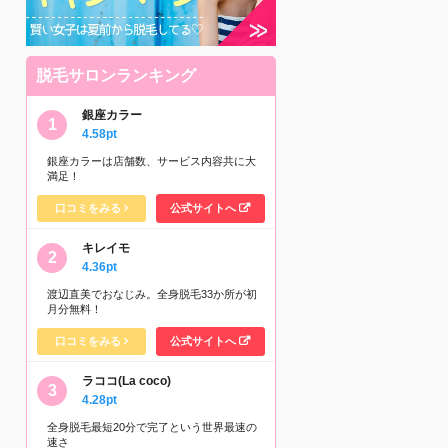
脱毛サロンランキング
銀座カラー
4.58pt
銀座カラーは店舗数、サービス内容共に大
満足！
口コミをみる
公式サイトへ
キレイモ
4.36pt
渡辺直美でおなじみ。全身脱毛33か所が初
月分無料！
口コミをみる
公式サイトへ
ラココ(La coco)
4.28pt
全身脱毛最短20分で完了という世界最速の
速さ