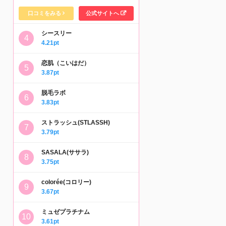
口コミをみる
公式サイトへ
シースリー
4.21pt
恋肌（こいはだ）
3.87pt
脱毛ラボ
3.83pt
ストラッシュ(STLASSH)
3.79pt
SASALA(ササラ)
3.75pt
colorée(コロリー)
3.67pt
ミュゼプラチナム
3.61pt