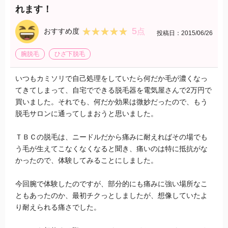
れます！
5
★★★★★
★★★★★
おすすめ度
点
投稿日：2015/06/26
腕脱毛
ひざ下脱毛
いつもカミソリで自己処理をしていたら何だか毛が濃くなっ
てきてしまって、自宅でできる脱毛器を電気屋さんで2万円で
買いました。それでも、何だか効果は微妙だったので、もう
脱毛サロンに通ってしまおうと思いました。
ＴＢＣの脱毛は、ニードルだから痛みに耐えればその場でも
う毛が生えてこなくなくなると聞き、痛いのは特に抵抗がな
かったので、体験してみることにしました。
今回腕で体験したのですが、部分的にも痛みに強い場所なこ
ともあったのか、最初チクっとしましたが、想像していたよ
り耐えられる痛さでした。