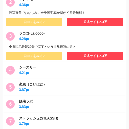
4.36pt
渡辺直美でおなじみ。全身脱毛33か所が初月分無料！
口コミをみる
公式サイトへ
ラココ(La coco)
4.28pt
全身脱毛最短20分で完了という世界最速の速さ
口コミをみる
公式サイトへ
シースリー
4.21pt
恋肌（こいはだ）
3.87pt
脱毛ラボ
3.83pt
ストラッシュ(STLASSH)
3.79pt