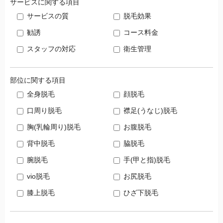
サービスに関する項目
サービスの質
脱毛効果
勧誘
コース料金
スタッフの対応
衛生管理
部位に関する項目
全身脱毛
顔脱毛
口周り脱毛
襟足(うなじ)脱毛
胸(乳輪周り)脱毛
お腹脱毛
背中脱毛
脇脱毛
腕脱毛
手(甲と指)脱毛
vio脱毛
お尻脱毛
膝上脱毛
ひざ下脱毛