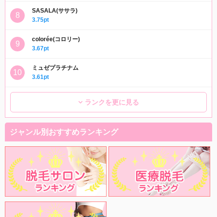
SASALA(ササラ)
3.75pt
colorée(コロリー)
3.67pt
ミュゼプラチナム
3.61pt
ランクを更に見る
ジャンル別おすすめランキング