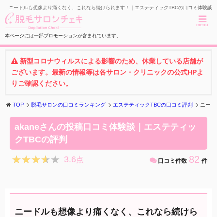
ニードルも想像より痛くなく、これなら続けられます！｜エステティックTBCの口コミ体験談
menu
本ページには一部プロモーションが含まれています。
新型コロナウィルスによる影響のため、休業している店舗が
ございます。最新の情報等は各サロン・クリニックの公式HPよ
りご確認ください。
TOP
脱毛サロンの口コミランキング
エステティックTBCの口コミ評判
ニード
akaneさんの投稿口コミ体験談｜エステティッ
クTBCの評判
★★★★★
★★★★★
82
3.6
点
口コミ件数
件
ニードルも想像より痛くなく、これなら続けら