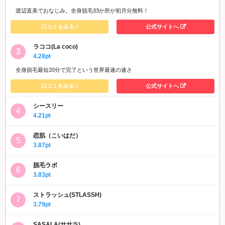
渡辺直美でおなじみ。全身脱毛33か所が初月分無料！
口コミをみる
公式サイトへ
ラココ(La coco)
4.28pt
全身脱毛最短20分で完了という世界最速の速さ
口コミをみる
公式サイトへ
シースリー
4.21pt
恋肌（こいはだ）
3.87pt
脱毛ラボ
3.83pt
ストラッシュ(STLASSH)
3.79pt
SASALA(ササラ)