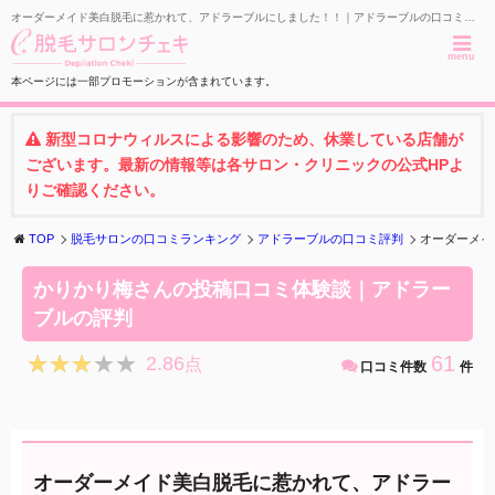
オーダーメイド美白脱毛に惹かれて、アドラーブルにしました！！｜アドラーブルの口コミ体験談
menu
本ページには一部プロモーションが含まれています。
新型コロナウィルスによる影響のため、休業している店舗が
ございます。最新の情報等は各サロン・クリニックの公式HPよ
りご確認ください。
TOP
脱毛サロンの口コミランキング
アドラーブルの口コミ評判
オーダーメイ
かりかり梅さんの投稿口コミ体験談｜アドラー
ブルの評判
★★★★★
★★★★★
61
2.86
点
口コミ件数
件
オーダーメイド美白脱毛に惹かれて、アドラー