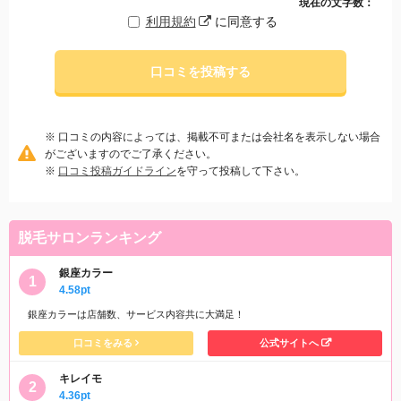
現在の文字数：
利用規約
に同意する
口コミを投稿する
※ 口コミの内容によっては、掲載不可または会社名を表示しない場合
がございますのでご了承ください。
※
口コミ投稿ガイドライン
を守って投稿して下さい。
脱毛サロンランキング
銀座カラー
4.58pt
銀座カラーは店舗数、サービス内容共に大満足！
口コミをみる
公式サイトへ
キレイモ
4.36pt