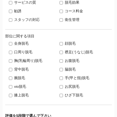
サービスの質
脱毛効果
勧誘
コース料金
スタッフの対応
衛生管理
部位に関する項目
全身脱毛
顔脱毛
口周り脱毛
襟足(うなじ)脱毛
胸(乳輪周り)脱毛
お腹脱毛
背中脱毛
脇脱毛
腕脱毛
手(甲と指)脱毛
vio脱毛
お尻脱毛
膝上脱毛
ひざ下脱毛
評価を5段階で選んで下さい