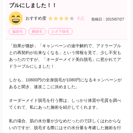
ブルにしました！！
4
★★★★★
★★★★★
おすすめ度
点
投稿日：2015/07/27
脇脱毛
腕脱毛
ひざ下脱毛
「効果が微妙」「キャンペーンの途中解約で、アドラーブル
との再契約が出来なくなる」という情報を見て、少し不安も
あったのですが、「オーダーメイド美白脱毛」に惹かれてア
ドラーブルにしました！
しかも、10800円の全身脱毛が1080円になるキャンペーンが
あると聞き、速攻ここに決めました。
オーダーメイド脱毛を行う際は、しっかり体質や毛質を調べ
てくれて、私にあった施術を紹介してくれます。
私の場合、肌の水分量が少なめだったので詳しくはわからな
いのですが、脱毛する際にはその水分量を考慮した施術を行