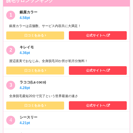
脱毛サロンランキング
銀座カラー
4.58pt
銀座カラーは店舗数、サービス内容共に大満足！
口コミをみる
公式サイトへ
キレイモ
4.36pt
渡辺直美でおなじみ。全身脱毛33か所が初月分無料！
口コミをみる
公式サイトへ
ラココ(La coco)
4.28pt
全身脱毛最短20分で完了という世界最速の速さ
口コミをみる
公式サイトへ
シースリー
4.21pt