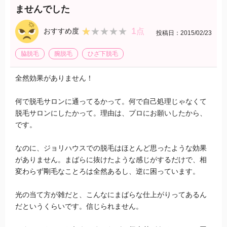
ませんでした
1
★★★★★
★★★★★
おすすめ度
点
投稿日：2015/02/23
脇脱毛
腕脱毛
ひざ下脱毛
全然効果がありません！
何で脱毛サロンに通ってるかって。何で自己処理じゃなくて
脱毛サロンにしたかって。理由は、プロにお願いしたから、
です。
なのに、ジョリハウスでの脱毛はほとんど思ったような効果
がありません。まばらに抜けたような感じがするだけで、相
変わらず剛毛なことろは全然あるし、逆に困っています。
光の当て方が雑だと、こんなにまばらな仕上がりってあるん
だというくらいです。信じられません。