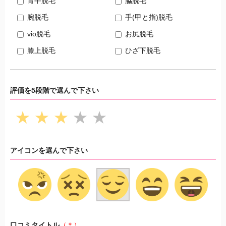
背中脱毛
脇脱毛
腕脱毛
手(甲と指)脱毛
vio脱毛
お尻脱毛
膝上脱毛
ひざ下脱毛
評価を5段階で選んで下さい
★
★
★
★
★
アイコンを選んで下さい
口コミタイトル
（＊）