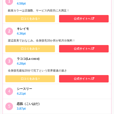
4.58pt
銀座カラーは店舗数、サービス内容共に大満足！
口コミをみる
公式サイトへ
キレイモ
4.36pt
渡辺直美でおなじみ。全身脱毛33か所が初月分無料！
口コミをみる
公式サイトへ
ラココ(La coco)
4.28pt
全身脱毛最短20分で完了という世界最速の速さ
口コミをみる
公式サイトへ
シースリー
4.21pt
恋肌（こいはだ）
3.87pt