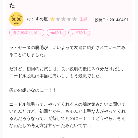
た
1
★★★★★
★★★★★
おすすめ度
点
投稿日：2014/04/01
胸(乳輪周り)脱毛
vio脱毛
お尻脱毛
ラ・セーヌの脱毛が、いいよって友達に紹介されていってみ
ることにしました。
だけど、初回のお試しは、長い説明の後に３０分だけだし、
ニードル脱毛は本当に痛いし、もう最悪でした。
痛いの嫌いなのにー！！
ニードル脱毛って、やってくれる人の腕次第みたいに聞いて
いたんだけど、初回だから、ちゃんと上手な人がやってくれ
るんだろうなって、期待してたのにー！！！どうやら、そん
なわたしの考え方は甘かったみたいです…