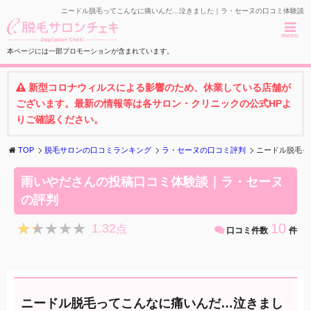
ニードル脱毛ってこんなに痛いんだ…泣きました｜ラ・セーヌの口コミ体験談
menu
本ページには一部プロモーションが含まれています。
新型コロナウィルスによる影響のため、休業している店舗が
ございます。最新の情報等は各サロン・クリニックの公式HPよ
りご確認ください。
TOP
脱毛サロンの口コミランキング
ラ・セーヌの口コミ評判
ニードル脱毛っ
雨いやださんの投稿口コミ体験談｜ラ・セーヌ
の評判
★★★★★
★★★★★
10
1.32
点
口コミ件数
件
ニードル脱毛ってこんなに痛いんだ…泣きまし