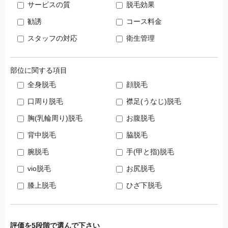
サービスの質
脱毛効果
勧誘
コース料金
スタッフの対応
衛生管理
部位に関する項目
全身脱毛
顔脱毛
口周り脱毛
襟足(うなじ)脱毛
胸(乳輪周り)脱毛
お腹脱毛
背中脱毛
脇脱毛
腕脱毛
手(甲と指)脱毛
vio脱毛
お尻脱毛
膝上脱毛
ひざ下脱毛
評価を5段階で選んで下さい