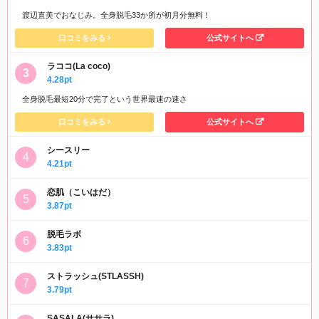
渡辺直美でおなじみ。全身脱毛33か所が初月分無料！
口コミをみる
公式サイトへ
ラココ(La coco)
4.28pt
全身脱毛最短20分で完了という世界最速の速さ
口コミをみる
公式サイトへ
シースリー
4.21pt
恋肌（こいはだ）
3.87pt
脱毛ラボ
3.83pt
ストラッシュ(STLASSH)
3.79pt
SASALA(ササラ)