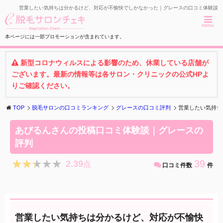
営業したい気持ちは分かるけど、対応が不愉快でしかなかった｜グレースの口コミ体験談
menu
本ページには一部プロモーションが含まれています。
新型コロナウィルスによる影響のため、休業している店舗が
ございます。最新の情報等は各サロン・クリニックの公式HPよ
りご確認ください。
TOP
脱毛サロンの口コミランキング
グレースの口コミ評判
営業したい気持ち
あびるんさんの投稿口コミ体験談｜グレースの
評判
★★★★★
★★★★★
39
2.39
点
口コミ件数
件
営業したい気持ちは分かるけど、対応が不愉快