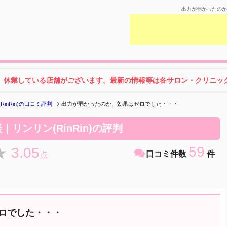
出力が弱かったのか、
、休業している店舗がございます。最新の情報等は各サロン・クリニック
RinRin)の口コミ評判
出力が弱かったのか、効果はゼロでした・・・
リンリン(RinRin)の評判
59
★
★
3.05
口コミ件数
件
点
ロでした・・・