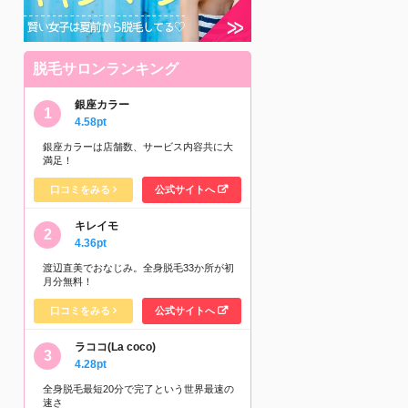
脱毛サロンランキング
銀座カラー
4.58pt
銀座カラーは店舗数、サービス内容共に大
満足！
口コミをみる
公式サイトへ
キレイモ
4.36pt
渡辺直美でおなじみ。全身脱毛33か所が初
月分無料！
口コミをみる
公式サイトへ
ラココ(La coco)
4.28pt
全身脱毛最短20分で完了という世界最速の
速さ