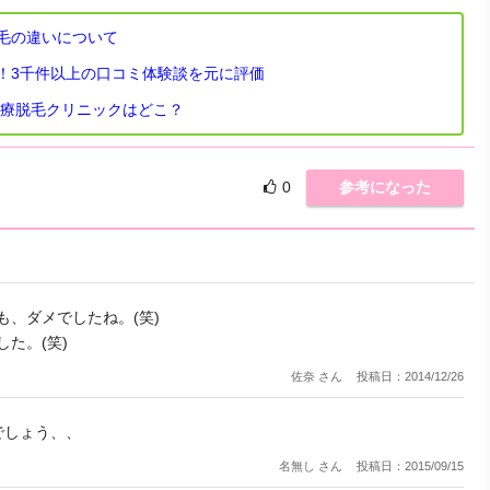
毛の違いについて
！3千件以上の口コミ体験談を元に評価
医療脱毛クリニックはどこ？
0
参考になった
、ダメでしたね。(笑)
た。(笑)
佐奈 さん
投稿日：2014/12/26
でしょう、、
名無し さん
投稿日：2015/09/15