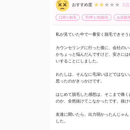
2
★★★★★
★★★★★
おすすめ度
点
口周り脱毛
手(甲と指)脱毛
お尻脱
私が見ていた中で一番安く脱毛できそう
カウンセリングに行った後に、会社のい
かちょっと悩んだんですけど、安さには
いすることにしました。
わたしは、そんなに毛深いほどではない
思ったのがきっかけです。
はじめて脱毛した感想は、そこまで痛く
のか、全然抜けてこなかったです。抜け
友達に聞いたら、出力弱かったんじゃん
した。