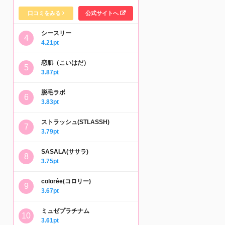
口コミをみる
公式サイトへ
シースリー
4.21pt
恋肌（こいはだ）
3.87pt
脱毛ラボ
3.83pt
ストラッシュ(STLASSH)
3.79pt
SASALA(ササラ)
3.75pt
colorée(コロリー)
3.67pt
ミュゼプラチナム
3.61pt