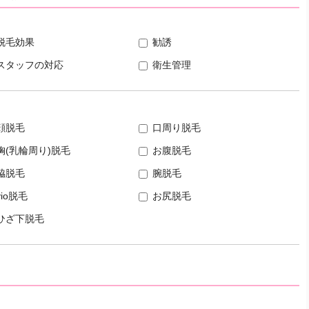
脱毛効果
勧誘
スタッフの対応
衛生管理
顔脱毛
口周り脱毛
胸(乳輪周り)脱毛
お腹脱毛
脇脱毛
腕脱毛
vio脱毛
お尻脱毛
ひざ下脱毛