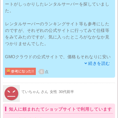
ートがしっかりしたレンタルサーバーを探していまし
きで1,000円取られるのでアメーバでブログを作って
た。
HPにリンクするという形になってしまいました。ツー
ルは色々とありますが、ミニプランでももう少し無料
レンタルサーバーのランキングサイト等も参考にした
で使えるものがあってもいいと思います。
のですが、それぞれの公式サイトに行ってみて仕様等
をみてみたのですが、気に入ったところがなかなか見
商業利用なども考えていないので、これだったらもっ
つかりませんでした。
と他の安いレンタルサーバーにしておいた方が良かっ
たような気がします。最近契約したばかりなので取り
GMOクラウドの公式サイトで、価格もそれなりに安い
合えず一年は使ってみようと思いますが、契約更新時
と思っていたのですが、『プロ』プランだとブログが1
続きを読む
期になったら、たぶん他のレンタルサーバーを借りる
個無償だったり、ブラウザ上から簡単にHPの作成がで
ことになると思います。
6
点
きる、独自ドメインが使えて『MakeShop』や決済機
能付きの『EC-CUBE』が使えるうえにSSLも使えると
いうことでGMOクラウドにしました。
ていちゃん さん
女性
30代前半
作成したシルバーアクセの画像を載せるための簡単な
知人に頼まれたてショップサイトで利用しています
HPを作ったりブログ運用をしていたので、GMOクラウ
ドの機能を使ってのショップ作成は思っていたより簡