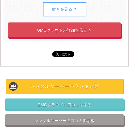
iCLUSTA+ ミニプランでも機能は充実していますが、デ
ィスク容量やメールアドレスなどを増やしたいという方
続きを見る

にはiCLUSTA+ レギュラープランがオススメです。
初期費用は他社と比べて高いですが、その分月額料金は
GMOクラウドの詳細を見る

安いので
コストパフォーマンスに優れたレンタルサーバ
ー
と言えるでしょう。
また、現在は期間限定で5,000円還元(初期費用 実質0
円)、人気ドメイン50%OFF、SSL10,000円還元などの
お
得なキャンペーンを実施
しているため、レンタルサーバ
ーに興味がある方は是非チェックしてみましょう。
レンタルサーバーのランキング
GMOクラウドの口コミをする
レンタルサーバーの口コミ掲示板