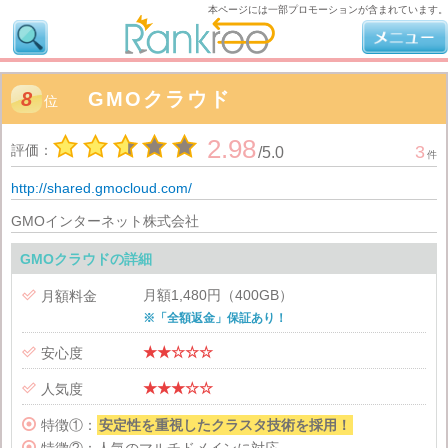
本ページには一部プロモーションが含まれています。
8
GMOクラウド
位
2.98
評価：
3
/
5.0
件
http://shared.gmocloud.com/
GMOインターネット株式会社
GMOクラウドの詳細
月額1,480円（400GB）

月額料金
※「全額返金」保証あり！
★★☆☆☆

安心度
★★★☆☆

人気度

特徴①：
安定性を重視したクラスタ技術を採用！
