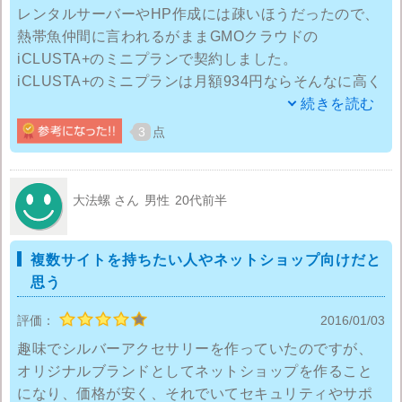
レンタルサーバーやHP作成には疎いほうだったので、
熱帯魚仲間に言われるがままGMOクラウドの
iCLUSTA+のミニプランで契約しました。
iCLUSTA+のミニプランは月額934円ならそんなに高く
ないのでいいかなと思ったのですが、初期費用が5,000
続きを読む
円はちょっと高いなと思いました。
3
点
ブラウザからの操作でHPを作ることのできる「Web
Presence Builder」というツールが無料で利用でき、
大法螺 さん
男性
20代前半
テンプレートが100種類以上あるというので期待してい
たのですが、HPを作ろうとテンプレートを見てみたの
複数サイトを持ちたい人やネットショップ向けだと
ですが…。自分のイメージしているものに近いもの
思う
や、いいなと思うテンプレートがなかったので、無料
素材サイトからテンプレートを借りてHPを作成しまし
評価：
2016/01/03
た。
趣味でシルバーアクセサリーを作っていたのですが、
オリジナルブランドとしてネットショップを作ること
ブログも作ろうと思ったのですが、GMOクラウドの
になり、価格が安く、それでいてセキュリティやサポ
iCLUSTA+のミニプランは初期費用、月額ともに税抜