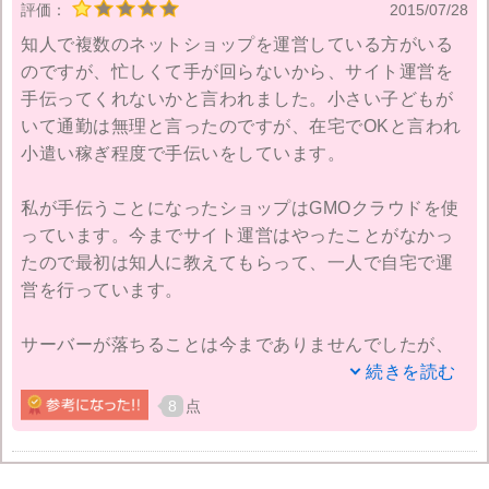
評価：
2015/07/28
単でした。
知人で複数のネットショップを運営している方がいる
のですが、忙しくて手が回らないから、サイト運営を
『プロ』プランだと月額2,000円ちょっとですが、容量
手伝ってくれないかと言われました。小さい子どもが
が600GB、メールアドレス無制限、マルチドメインや
いて通勤は無理と言ったのですが、在宅でOKと言われ
サブドメインが120個までOKと、他と比べても機能を
小遣い稼ぎ程度で手伝いをしています。
考えると料金は安いと思います。
私が手伝うことになったショップはGMOクラウドを使
どのツールも使いやすく、初心者の方でも簡単に使え
っています。今までサイト運営はやったことがなかっ
ると思います。契約して二年ほど経ちますが、サーバ
たので最初は知人に教えてもらって、一人で自宅で運
ー障害やサーバーダウン等といったこともなく、何度
営を行っています。
かわからないことがあって問い合わせをしたことがあ
るのですが、その時の対応も迅速で、丁寧な対応でし
サーバーが落ちることは今までありませんでしたが、
た。
共有サーバーだとネットワークが不安定になったり、
続きを読む
アクセスが遅くなったりすることが多いような気がし
8
点
ます。そういう時にGMOクラウドの障害情報をみても
あまり情報として載っていないんですよね。