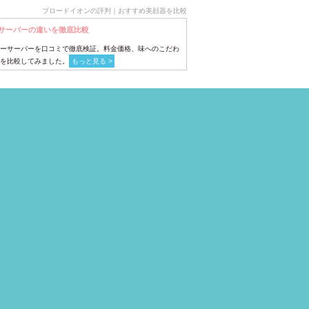
ブロードイオンの評判｜おすすめ美顔器を比較
サーバーの違いを徹底比較
ーサーバーを口コミで徹底検証。料金価格、味へのこだわ
を比較してみました。
もっと見る >