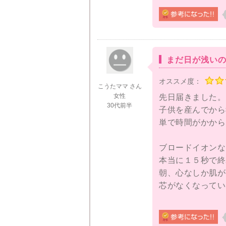
ます。
重い腰をあげ、美
ードイオンは、フ
だったので興味を
まだ日が浅い
れる」と書く人が
オススメ度：
た。
こうたママ さん
女性
先日届きました。
30代前半
人生初の美顔器に
子供を産んでから
ってみると、予想
単で時間がかから
なので、あっとい
安になる位です。
ブロードイオンな
ます。フェイスパ
本当に１５秒で終
ロードイオンの強
朝、心なしか肌が
芯がなくなってい
使用後、約1ヶ月
始め、自分自身と
お肌にはイオン導
ドイオンなら、今
だと思っていたの