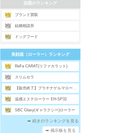
話題のランキング
1位
ブランド買取
2位
結婚相談所
3位
ドッグフード
美顔器（ローラー）ランキング
1位
ReFa CARAT(リファカラット)
2位
スリムセラ
3位
【販売終了】プラチナゲルマローラープロ
3位
温感エステローラー EH-SP32
3位
SBC Glaxy(ギャラクシー)ローラー
➡ 続きのランキングを見る
➡ 掲示板を見る