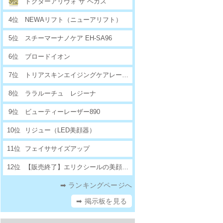
3位
ドクターアリヴォ ザ ベガス
4位
NEWAリフト（ニューアリフト）
5位
スチーマーナノケア EH-SA96
6位
ブロードイオン
7位
トリアスキンエイジングケアレーザー
8位
ララルーチュ レジーナ
9位
ビューティーレーザー890
10位
リジュー（LED美顔器）
11位
フェイササイズアップ
12位
【販売終了】エリクシールの美顔器セット
➡ ランキングページへ
➡ 掲示板を見る