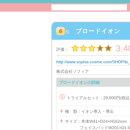
6
ブロードイオン
位
3.4
評価：
http://www.sophia-cosme.com/SHOP/bi_t
株式会社ソフィア
ブロードイオンの詳細

トライアルセット：29,800円(税込

種 類：イオン導入・導出

サイズ：本体W41×D24×H162mm
フェイスパッド
W201×D1.