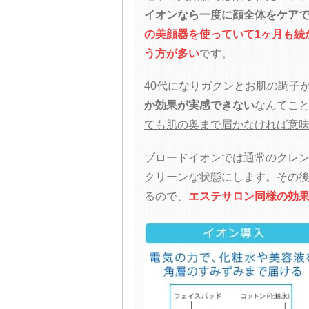
イオンなら一度に顔全体をケア
の美顔器を使っていて1ヶ月も続
う方が多い
です。
40代になりガクンとお肌の調子
か効果が実感できない
なんてこ
ても肌の奥まで届かなければ意
ブロードイオンでは通常のクレ
クリーンな状態にします。その
るので、
エステサロン同様の効