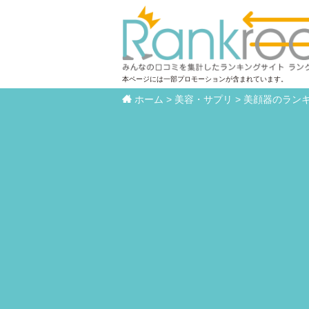
本ページには一部プロモーションが含まれています。

ホーム
>
美容・サプリ
>
美顔器のラン