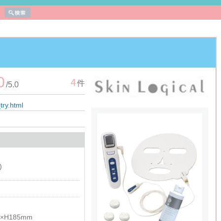
0
4
件
/
5.0
ry.html
)
5×H185mm