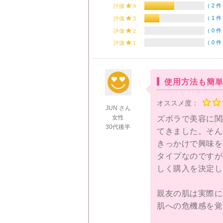
（
2 件
評価

4
（
1 件
評価

3
（
0 件
評価

2
（
0 件
評価

1
使用方法も簡
オススメ度：
JUN さん
女性
ズボラで美容に関
30代後半
てきました。そん
きっかけで興味を
タイプなのですが
しく購入を決定し
親友の肌は実際に
肌への危機感を覚
るのですが、子供