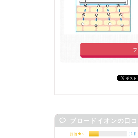
ブ

ブロードイオンの口コ
（
1 件
評価

5