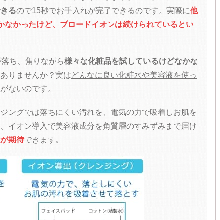
できる
ので15秒でお手入れが完了できるのです。実際に
他
かなかったけど、ブロードイオンは続けられているとい
が落ち、焦りながら
様々な化粧品を試しているけどなかな
とありませんか？実は
どんなに良い化粧水や美容液を使っ
味がない
のです。
ンジングでは落ちにくい汚れを、電気の力で吸着しお肌を
後、イオン導入で美容液成分を角質層のすみずみまで届け
果が期待
できます。