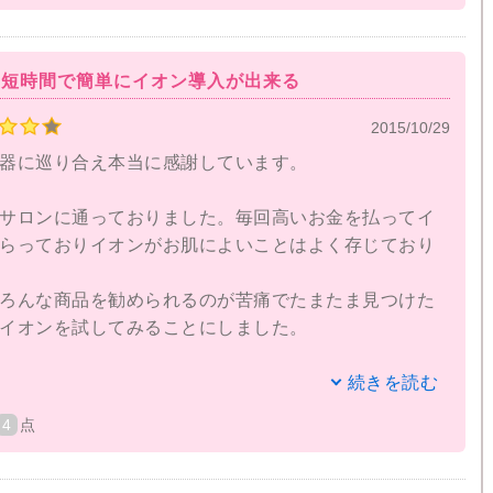
てブロードイオンは全身にも使えるのが嬉しいです。
に短時間で簡単にイオン導入が出来る
てのケアが終わるので私は顔と首と腕のケアを頑張る
2015/10/29
全部やっても１分かからないので子育てで忙しい私に
っています。
器に巡り合え本当に感謝しています。
いのでこれから毎日続けてキレイなママでいたいと思
サロンに通っておりました。毎回高いお金を払ってイ
らっておりイオンがお肌によいことはよく存じており
ろんな商品を勧められるのが苦痛でたまたま見つけた
イオンを試してみることにしました。
イオンが導入できているのか半信半疑になりながらも
続きを読む
してみました。
4
点
、今までエステで行っていたイオン導入同様の効果が
す。
ミが日に日に薄くなりお肌全体のくすみもさほど気に