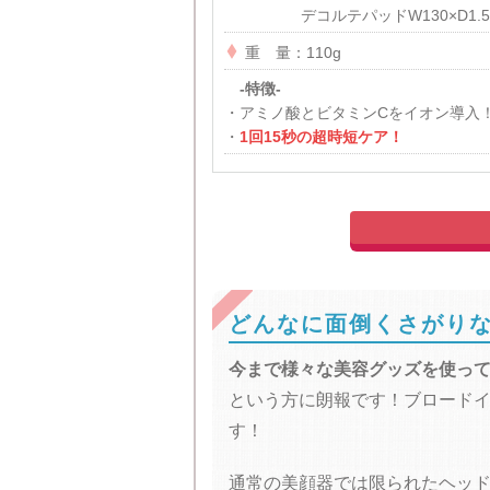
デコルテパッド
W130×D1.

重 量：110g
-特徴-
・アミノ酸とビタミンCをイオン導入
・
1回15秒の超時短ケア！
どんなに面倒くさがり
今まで様々な美容グッズを使っ
という方に朗報です！ブロード
す！
通常の美顔器では限られたヘッ