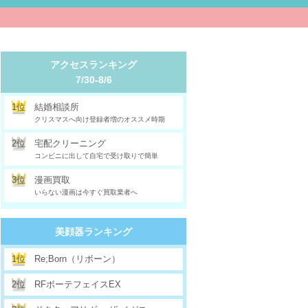
アクセスランキング
7/30-8/6
1位
結婚相談所
クリスマスへ向け登録者増のオススメ時期
2位
宅配クリーニング
コンビニに出して自宅で受け取りで簡単
3位
漫画買取
いらない漫画は今すぐ買取業者へ
美顔器ランキング
1位
Re;Born（リボーン）
2位
RFボーテフェイスEX