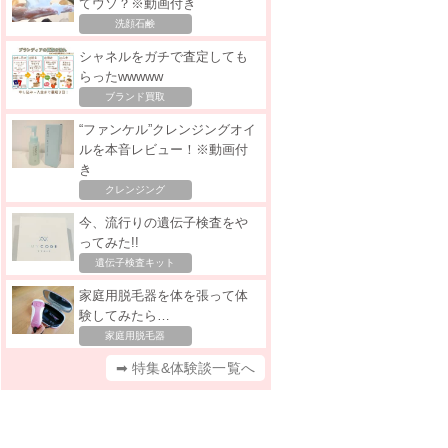
てウソ？※動画付き
洗顔石鹸
シャネルをガチで査定しても
らったwwwww
ブランド買取
“ファンケル”クレンジングオイ
ルを本音レビュー！※動画付
き
クレンジング
今、流行りの遺伝子検査をや
ってみた!!
遺伝子検査キット
家庭用脱毛器を体を張って体
験してみたら…
家庭用脱毛器
➡ 特集&体験談一覧へ