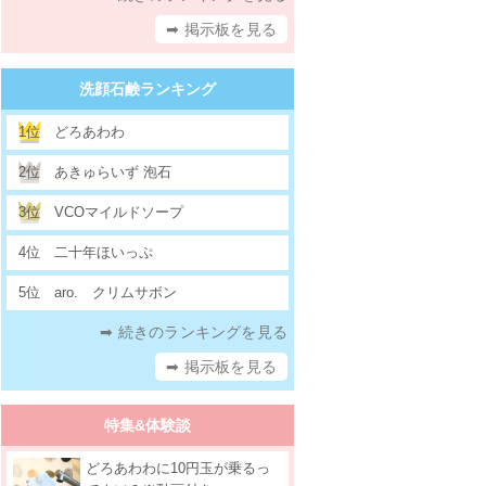
➡ 掲示板を見る
洗顔石鹸ランキング
1位
どろあわわ
2位
あきゅらいず 泡石
3位
VCOマイルドソープ
4位
二十年ほいっぷ
5位
aro. クリムサボン
➡ 続きのランキングを見る
➡ 掲示板を見る
特集&体験談
どろあわわに10円玉が乗るっ