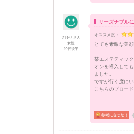
す。
他の美顔器と違っ
リーズナブル
顔も１５秒ですべ
オススメ度：
ことにしました。
さゆり さん
は本当に楽で助か
女性
とても素敵な美顔
40代後半
まだ使って日が浅
某エステティック
います。
オンを導入しても
ました。
ですが行く度にい
こちらのブロード
たったの１５秒で
毎朝晩２か月間試
まだ２か月ですが
実感できておりま
気になっていたシ