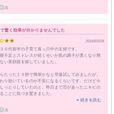
6
点
容に関する口コミを調べてみました。その中でもブロ
ェイスバッド装着で、一回でケアが終わり、簡単そう
持ちました。口コミでも「ブロードイオンなら続けら
ので驚く効果が分かりませんでした
多く、一度挑戦してみたいという気持ちになりまし
2016/03/28
３０代前半の子育て真っ只中の主婦です。
、最初は使い方を把握するのが大変でしたが、一度使
寝不足とストレスが続くせいか肌の調子が悪くなり簡
以上に簡単で驚きました。更にイオン導入が約30秒程
ない美顔器を探していました。
う間に終わり、本当にこれで合っているのかな？と不
それでも、使用後は顔全体がしっとりしている気がし
らたった１５秒で簡単かなと早速試してみましたが、
ッド式なので、均一にイオンが導入できるところがブ
わり効いているのか不安になるくらいです。だけど今
みだと思います。
しっとりしていたのと、昨日まで芯があったニキビの
ることに気づき驚きました。
経ちますが、まずズボラな私が続けていることに家族を
続きを読む
ても驚いています。こんなに簡単に使用できるブロー
入がよいとは知っていましたがエステにしかない機能
7
点
後も続けていけそうです！
でこんなに安くでゲットできてよかったと思っていま