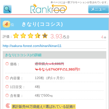
本ページには一部プロモーションが含まれています。
4
きなり(ココシス)
位
3.93
評価：
4
/
5.0
件
http://sakura-forest.com/kinari/kinari11
きなり(ココシス)の詳細
通常購入→5,695円

価格：

今なら67%OFFの1,980円!!
120粒（約1ヶ月分）

内容量：
4粒

1日目安：
4粒で500㎎

含有量：

累計販売46万袋超え!!選ばれている証拠!!