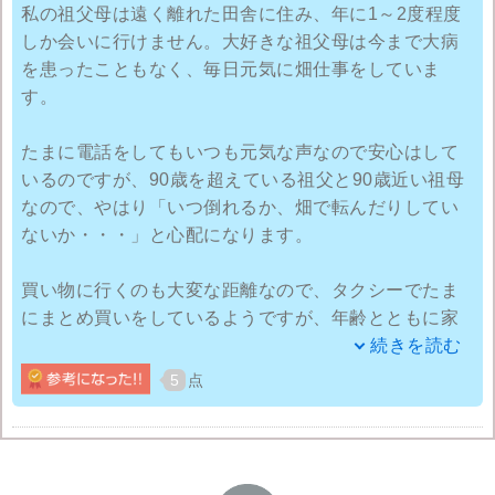
私の祖父母は遠く離れた田舎に住み、年に1～2度程度
しか会いに行けません。大好きな祖父母は今まで大病
を患ったこともなく、毎日元気に畑仕事をしていま
す。
たまに電話をしてもいつも元気な声なので安心はして
いるのですが、90歳を超えている祖父と90歳近い祖母
なので、やはり「いつ倒れるか、畑で転んだりしてい
ないか・・・」と心配になります。
買い物に行くのも大変な距離なので、タクシーでたま
にまとめ買いをしているようですが、年齢とともに家
事も大変になり、食事は簡単なもので済ませているよ
続きを読む
うです。
5
点
そこでお手軽に飲めるサプリメントを送ってみること
にしました。インターネットでたくさん情報がある中
から、モンドセレクション金賞受賞という言葉が気に