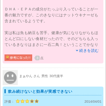
に楽しんでいます。
ＤＨＡ・ＥＰＡの成分がたっぷり入っていることが一
番の魅力ですが、このきなりにはナットウキナーゼも
含まれているようです。
実は私は魚も納豆も苦手。健康が気になりながらもほ
とんど口にしない食材だったので、そのどちらも入っ
ているきなりはまさに一石二鳥！ということでかなり
期待してはじめててみやのですが、始めてから１カ
続きを読む
月、実はまだ効果を実感できていません。残念。
3
点
あえて言えばちょっと疲れにくくなったのかな
ぁ・・・くらい。劇的な変化を期待していましたが、
まぁやん さん
男性
30代後半
今現在は微妙です・・・
飲み続けないと効果が実感できない
実感としては薄いのですが、まぁ多少疲れにくくなっ
たような気がするのでもう少し続けてみることにしま
評価：
2014/04/01
す。