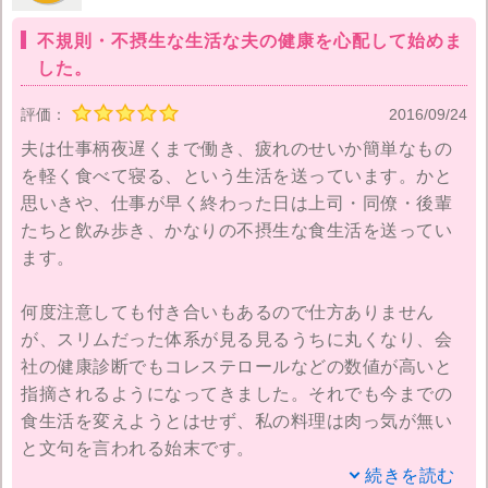

オレンジの成分配合で魚臭さをしっかりブロック!
だから、数あるDHA・EPAの中で最も飲みやすく、続け
不規則・不摂生な生活な夫の健康を心配して始めま
した。
やすい。
こんなにいいことずくめだから、選ばれているのも納得
評価：
2016/09/24
ですね！
夫は仕事柄夜遅くまで働き、疲れのせいか簡単なもの
を軽く食べて寝る、という生活を送っています。かと
「きなり」は現在超お得な「特別モニター毎月お届けコ
思いきや、仕事が早く終わった日は上司・同僚・後輩
ース」を募集しており
初回お届け分（1ヶ月分）は1,980
たちと飲み歩き、かなりの不摂生な食生活を送ってい
円で購入できます。
今がお試しのチャンスですね！
ます。
何度注意しても付き合いもあるので仕方ありません
が、スリムだった体系が見る見るうちに丸くなり、会
社の健康診断でもコレステロールなどの数値が高いと
指摘されるようになってきました。それでも今までの
食生活を変えようとはせず、私の料理は肉っ気が無い
と文句を言われる始末です。
続きを読む