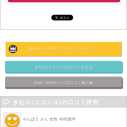
「きなり」は生活習慣病の予防につながるDHA・EPAを
手軽に摂取できるサプリメントで
・累計販売実績146,000袋超え
・リピート率92.3％
その実力は業界トップクラスです。
DHA・EPAサプリのランキング
沢山の人に指示されている理由は大きく分けて以下の３
つ。
きなり(ココシス)の口コミをする

圧倒的な吸収力と抗酸化力
酸化しがちなDHA・EPAをしっかり守る成分配合だから
DHA・EPAサプリの口コミ掲示板
しっかり届いて吸収できます。

サラサラ成分の超王道なっとうキナーゼ配合

きなり(ココシス)の口コミ評判
8,000万個の納豆菌がしぶといドロドロ血液をサラサラに
します。
やんぼう さん
女性
40代後半