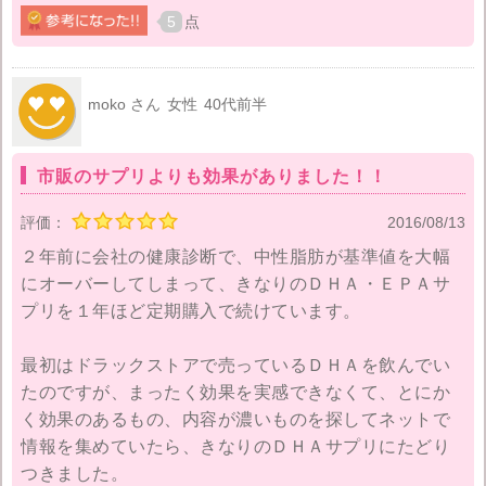
そこでお手軽に飲めるサプリメント・・・をと考え探
5
点
したところ、きなりをみつけました。きなりはモンド
セレクション最高金賞を受賞しており、夫は半信半疑
ではありましたが注文してみることにしました。
moko さん
女性
40代前半
小さいカプセルでお手軽に飲めるということで、面倒
市販のサプリよりも効果がありました！！
くさがりの夫も続けて飲んでくれるようになり、会社
の健康診断でも「問題なし」へと変化していきまし
評価：
2016/08/13
た。
２年前に会社の健康診断で、中性脂肪が基準値を大幅
にオーバーしてしまって、きなりのＤＨＡ・ＥＰＡサ
本人も「なんだか身体が楽になった。朝の目覚めが良
プリを１年ほど定期購入で続けています。
くなった。」と体調の変化にも気付いているようで
す。今では私も一緒に飲むようになり、夫婦でお世話
最初はドラックストアで売っているＤＨＡを飲んでい
になっています。
たのですが、まったく効果を実感できなくて、とにか
く効果のあるもの、内容が濃いものを探してネットで
情報を集めていたら、きなりのＤＨＡサプリにたどり
つきました。