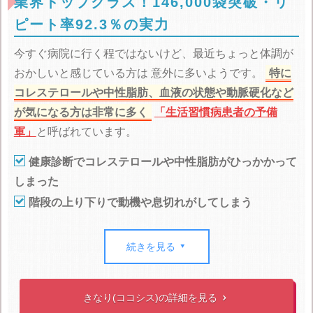
業界トップクラス！146,000袋突破・リ
ピート率92.3％の実力
今すぐ病院に行く程ではないけど、最近ちょっと体調が
おかしいと感じている方は
意外に多いようです。
特に
コレステロールや中性脂肪、血液の状態や動脈硬化など
が気になる方は非常に多く
「生活習慣病患者の予備
軍」
と呼ばれています。

健康診断でコレステロールや中性脂肪がひっかかって
しまった

階段の上り下りで動機や息切れがしてしまう

手足が冷えやすい
続きを見る

などの症状がある方は特に注意が必要です。
「今は特に
大丈夫」と思って放っておくと取り返しのつかない事に
なるかもしれません。
そんな症状に悩んでいる方にオス
きなり(ココシス)の詳細を見る

スメしたいのが「きなり」です。