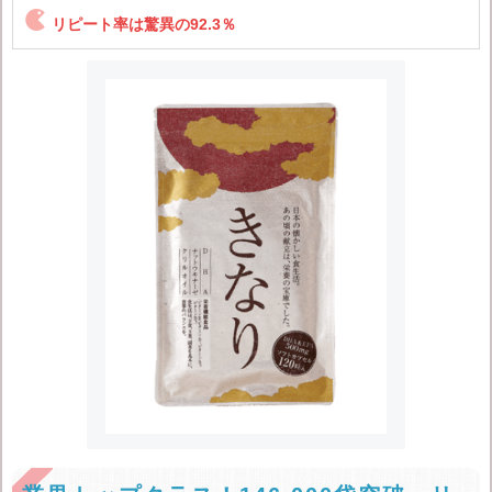

リピート率は驚異の92.3％