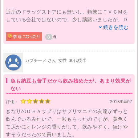
近所のドラッグストアにも無いし、頻繁にＴＶＣＭを
している会社ではないので、少し躊躇いましたが、Ｄ
ＨＡ・ＥＰＡ量が調べた他社のサプリよりも多かった
続きを読む
こと、アンチエイジングにも有効なアスタキサンチン
8
点
が酸化防止として含まれていること、初回購入がすご
く安かったこともあって、最初はお試しのつもりで始
めたのがきっかけです。
カプチーノ さん
女性
30代後半
黄色のソフトカプセルに入っていて、まったくサカナ
魚も納豆も苦手だから飲み始めたが、あまり効果が
臭くないのが最初の印象でした。飲み始めて３日位
ない
で、朝すっきりと目覚めるようになり、体が軽くな
り、すぐにお得になる定期購入をして、一人暮らしの
評価：
2015/04/07
母と一緒に続けています。
きなりのＤＨＡサプリはサプリマニアの友達がずっと
飲んでいるみたいで、一粒もらったのですが、黄色く
去年の健康診断では全体的に生活を見直したことも良
て仄かにオレンジの香りがして、飲みやすく、続けや
かったのか、中性脂肪も基準値近くにまで下がり、母
すそうだったので買いました。
も趣味のフラダンスに、ウォーキングにと毎日を元気