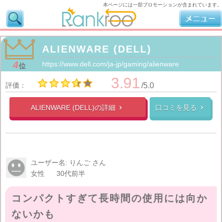
本ページには一部プロモーションが含まれています。
ALIENWARE (DELL)
4
https://www.dell.com/ja-jp/gaming/alienware
位
3.91
評価：
/5.0
ALIENWARE (DELL)の
詳細
口コミを見る


ユーザー名: りんご さん
女性
30代前半
コンパクトすぎて長時間の使用には向か
ないかも