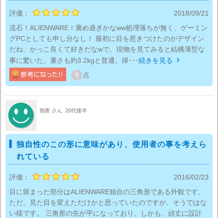
評価：
2018/09/21
流石！ALIENWARE！褒め過ぎかなww処理落ちが無く、ゲーミン
グPCとしても申し分なし！ 最初に目を惹きつけたのがデザイン
だね、かっこ良くて好きだなwで、現物を見てみると結構薄型な
事に驚いた、重さも約3.2kgと普通。掃･･･
続きを見る

9
点
朔夜 さん
20代後半
独自性のこの形に意味があり、使用者の事を考えら
れている
評価：
2016/02/23
目に留まった部分はALIENWARE独自の三角形である外観です。
ただ、見た目を変えただけかと思っていたのですが、そうではな
い様です。 三角形の先が平になっており、しかも、頑丈に設計