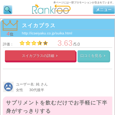
本ページには一部プロモーションが含まれています。
スイカプラス
4
http://icseiyaku.co.jp/suika.html
位
3.63
評価：
/5.0
スイカプラスの
詳細
口コミを見る


ユーザー名: 純 さん
女性
30代後半
サプリメントを飲むだけでお手軽に下半
身がすっきりする