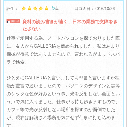
5
点
評価：
口コミ日：2016/10/26
資料の読み書きが速く、日常の業務で支障をき
たさない
仕事で愛用する為、ノートパソコンを探ておりました際
に、友人からGALLERIAを薦められました。私はあまり
機械が得意ではありませんので、言われるがままドスパ
ラで検索。
ひとえにGALLERIAと言いましても型番と言いますか種
類が豊富で迷いましたので、パソコンのデザインと黒等
のシックな色が好みという事、光を反射しない画面とい
う点で気に入りました。仕事がら持ち歩きますもので、
カフェ等で光が反射しない場所を探すのが面倒でした
が、現在は解消され場所を気にせず仕事に打ち込めま
す。