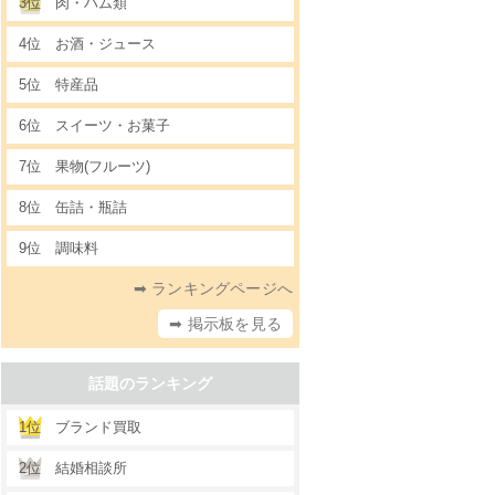
3位
肉・ハム類
4位
お酒・ジュース
5位
特産品
6位
スイーツ・お菓子
7位
果物(フルーツ)
8位
缶詰・瓶詰
9位
調味料
➡ ランキングページへ
➡ 掲示板を見る
話題のランキング
1位
ブランド買取
2位
結婚相談所