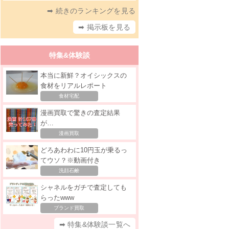
➡ 続きのランキングを見る
➡ 掲示板を見る
特集&体験談
本当に新鮮？オイシックスの
食材をリアルレポート
食材宅配
漫画買取で驚きの査定結果
が…
漫画買取
どろあわわに10円玉が乗るっ
てウソ？※動画付き
洗顔石鹸
シャネルをガチで査定しても
らったwww
ブランド買取
➡ 特集&体験談一覧へ