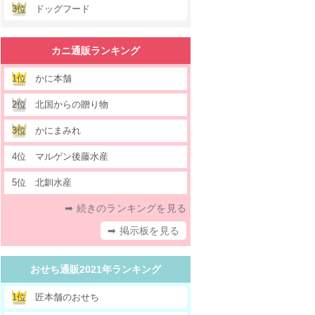
3位
ドッグフード
カニ通販ランキング
1位
かに本舗
2位
北国からの贈り物
3位
かにまみれ
4位
マルゲン後藤水産
5位
北釧水産
➡ 続きのランキングを見る
➡ 掲示板を見る
おせち通販2021年ランキング
1位
匠本舗のおせち