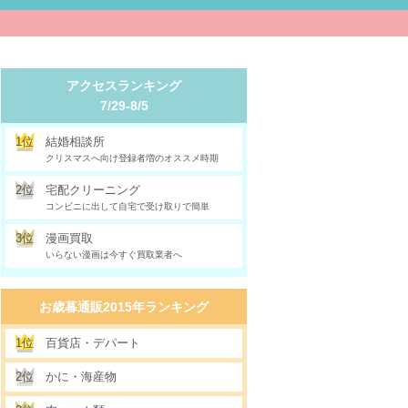
アクセスランキング
7/29-8/5
1位
結婚相談所
クリスマスへ向け登録者増のオススメ時期
2位
宅配クリーニング
コンビニに出して自宅で受け取りで簡単
3位
漫画買取
いらない漫画は今すぐ買取業者へ
お歳暮通販2015年ランキング
1位
百貨店・デパート
2位
かに・海産物