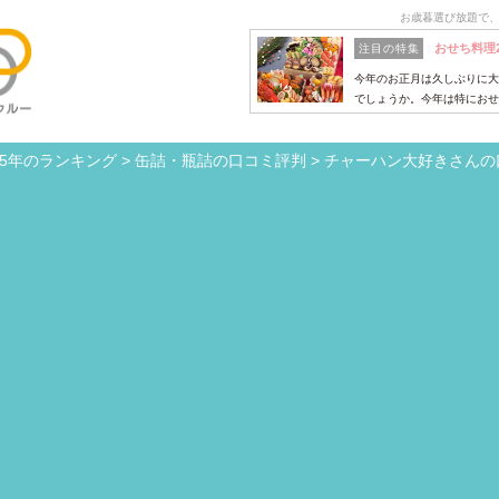
お歳暮選び放題で
おせち料理
注目の特集
今年のお正月は久しぶりに大
でしょうか。今年は特におせ
15年のランキング
>
缶詰・瓶詰の口コミ評判
>
チャーハン大好きさんの