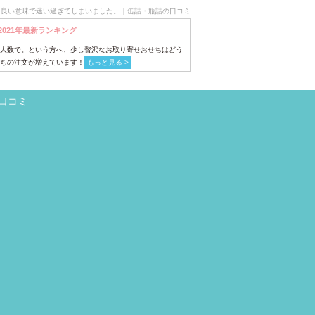
、良い意味で迷い過ぎてしまいました。｜缶詰・瓶詰の口コミ
2021年最新ランキング
人数で。という方へ、少し贅沢なお取り寄せおせちはどう
ちの注文が増えています！
もっと見る >
口コミ