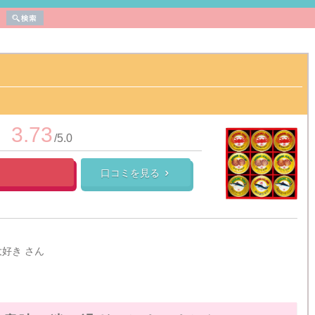
3.73
/5.0
口コミを見る

大好き さん