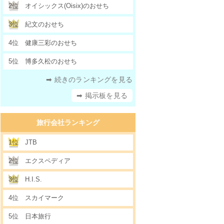
2位
オイシックス(Oisix)のおせち
3位
紀文のおせち
4位
健康三彩のおせち
5位
博多久松のおせち
➡ 続きのランキングを見る
➡ 掲示板を見る
旅行会社ランキング
1位
JTB
2位
エクスペディア
3位
H.I.S.
4位
スカイマーク
5位
日本旅行