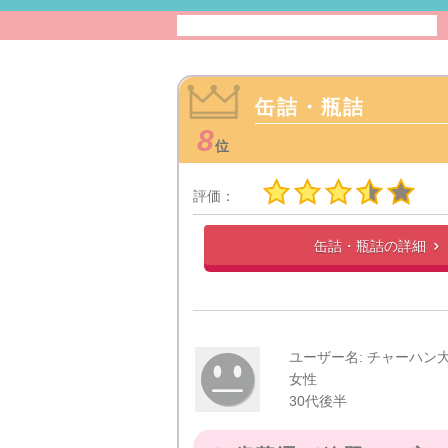
缶詰・瓶詰
8
位
評価：
缶詰・瓶詰の
詳細

ユーザー名: チャーハン
女性
30代後半