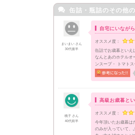

缶詰・瓶詰の
その他
自宅にいなが
オススメ度：
まいまい さん
30代後半
缶詰でお歳暮といえ
なんとあのホテルオ
ンスープ・ トマトス
高級お歳暮と
オススメ度：
桃子 さん
40代前半
今年頂いたお歳暮は
のみが入っていて、