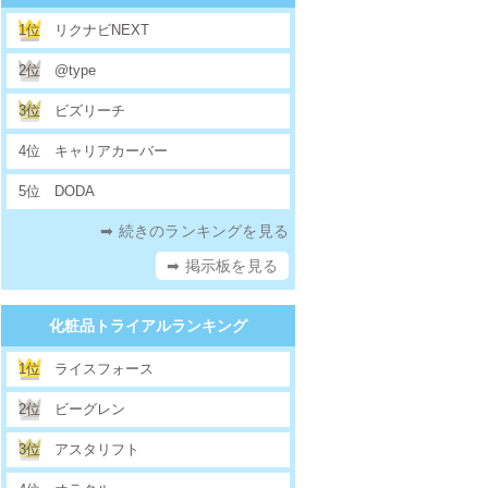
1位
リクナビNEXT
2位
@type
3位
ビズリーチ
4位
キャリアカーバー
5位
DODA
➡ 続きのランキングを見る
➡ 掲示板を見る
化粧品トライアルランキング
1位
ライスフォース
2位
ビーグレン
3位
アスタリフト