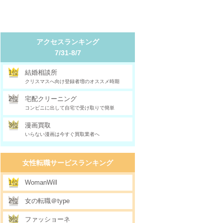
アクセスランキング
7/31-8/7
1位
結婚相談所
クリスマスへ向け登録者増のオススメ時期
2位
宅配クリーニング
コンビニに出して自宅で受け取りで簡単
3位
漫画買取
いらない漫画は今すぐ買取業者へ
女性転職サービスランキング
1位
WomanWill
2位
女の転職＠type
3位
ファッショーネ