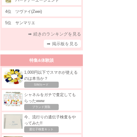
3位
パートナーエージェント
4位
ツヴァイ(Zwei)
5位
サンマリエ
➡ 続きのランキングを見る
➡ 掲示板を見る
特集&体験談
1,000円以下でスマホが使える
のは本当か？
SIMカード
シャネルをガチで査定しても
らったwww
ブランド買取
今、流行りの遺伝子検査をや
ってみた!!
遺伝子検査キット