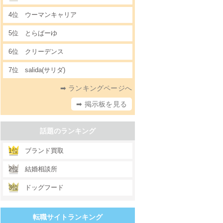
4位
ウーマンキャリア
5位
とらばーゆ
6位
クリーデンス
7位
salida(サリダ)
➡ ランキングページへ
➡ 掲示板を見る
話題のランキング
1位
ブランド買取
2位
結婚相談所
3位
ドッグフード
転職サイトランキング