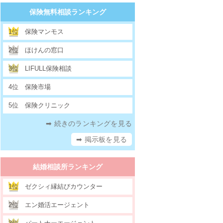
保険無料相談ランキング
1位
保険マンモス
2位
ほけんの窓口
3位
LIFULL保険相談
4位
保険市場
5位
保険クリニック
➡ 続きのランキングを見る
➡ 掲示板を見る
結婚相談所ランキング
1位
ゼクシィ縁結びカウンター
2位
エン婚活エージェント