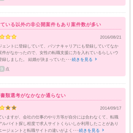
している以外の非公開案件もあり案件数が多い
2016/08/21
ジェントに登録していて、パソナキャリアにも登録していてなか
案件がなかったので、女性の転職支援に力を入れているらしいウ
録しました。 結婚が決まっていた･･･
続きを見る

9
点
と書類選考がなかなか通らない
2014/09/17
ていますが、会社の仕事のやり方等が自分には合わなくて、転職
アルバイト探し程度で求人サイトくらいしか利用したことがあり
エージェントと転職サイトの違いがよく･･･
続きを見る
