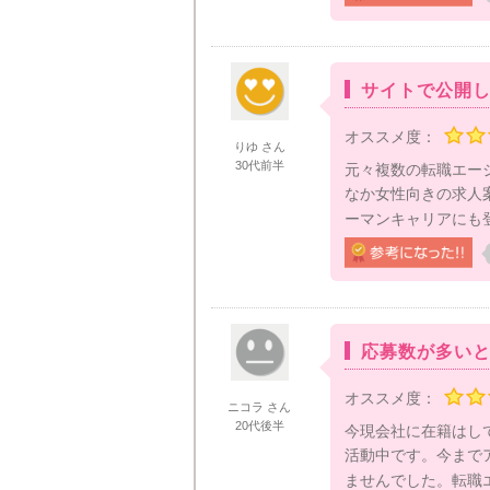
サイトで公開
オススメ度：
りゆ さん
30代前半
元々複数の転職エー
なか女性向きの求人
ーマンキャリアにも登
応募数が多い
オススメ度：
ニコラ さん
20代後半
今現会社に在籍はし
活動中です。今まで
ませんでした。転職