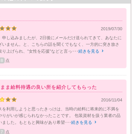
応
2019/07/30
、申し込みましたが、2日後にメールだけ送られてきて、あなたに
ざいません。と、こちらの話を聞くでもなく、一方的に突き放さ
り上げられ、"女性を応援"などと言っ･･･
続きを見る

8
点
いまま給料待遇の良い所を紹介してもらった
2016/11/04
スを利用しようと思ったきっけは、当時の給料に将来的に不満を
やりがいが感じられなかったことです。 包装資材を扱う業者の品
ました。もともと興味があり希望･･･
続きを見る

7
点