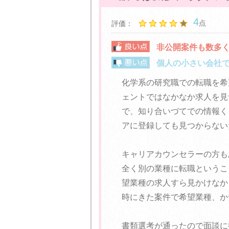
4
点
評価：
非公開案件も数多
個人の小さい会社
化学系の研究職での転職を希
ェントではなかなか求人を見
で、知り合いづてでの情報く
アに登録しても見つからない
キャリアカウンセラーの方も
全く別の業種に転職というこ
望業種の求人すら見かけなか
時にきた案件で希望業種、か
書類選考が通ったので面談に