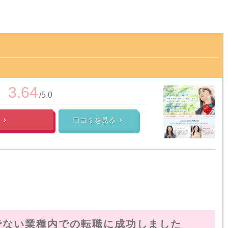
3.64
/5.0
細
口コミを見る


でない業種内での転職に成功しました