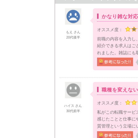
かなり雑な対
オススメ度：
もえ さん
20代後半
前職の内容を入力し
紹介できる求人はご
れました。雑誌にも取
職種を変えな
オススメ度：
ハイス さん
30代前半
私がこの転職サービ
感じたことと仕事に
質管理という立場にい