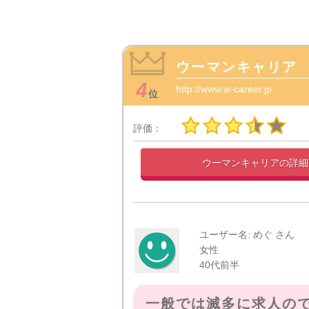
ウーマンキャリア
4
http://www.w-career.jp
位
評価：
ウーマンキャリアの
詳
ユーザー名: めぐ さん
女性
40代前半
一般では滅多に求人の