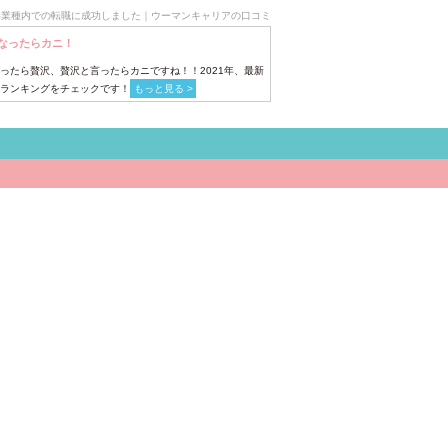
い業種内での転職に成功しました｜ウーマンキャリアの口コミ
なったらカニ！
ったら贅沢、贅沢と言ったらカニですね！！2021年、最新
ランキングをチェックです！
もっと見る >