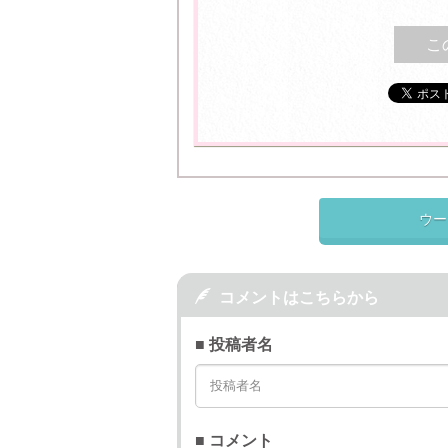
こ
ウー

コメントはこちらから
■ 投稿者名
■ コメント