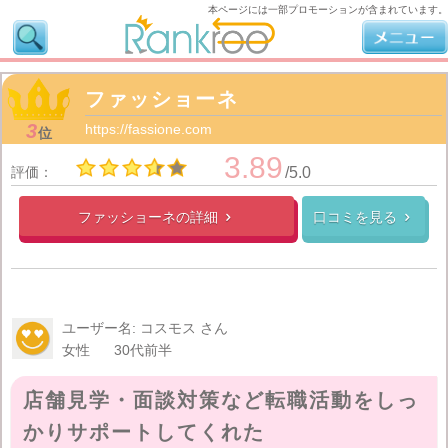
本ページには一部プロモーションが含まれています。
ファッショーネ
3
https://fassione.com
位
3.89
評価：
/5.0
ファッショーネの
詳細
口コミを見る


ユーザー名: コスモス さん
女性
30代前半
店舗見学・面談対策など転職活動をしっ
かりサポートしてくれた