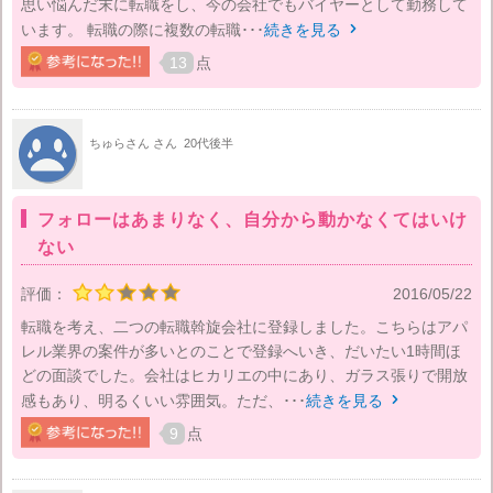
思い悩んだ末に転職をし、今の会社でもバイヤーとして勤務して
います。 転職の際に複数の転職･･･
続きを見る

13
点
ちゅらさん さん
20代後半
フォローはあまりなく、自分から動かなくてはいけ
ない
評価：
2016/05/22
転職を考え、二つの転職斡旋会社に登録しました。こちらはアパ
レル業界の案件が多いとのことで登録へいき、だいたい1時間ほ
どの面談でした。会社はヒカリエの中にあり、ガラス張りで開放
感もあり、明るくいい雰囲気。ただ、･･･
続きを見る

9
点