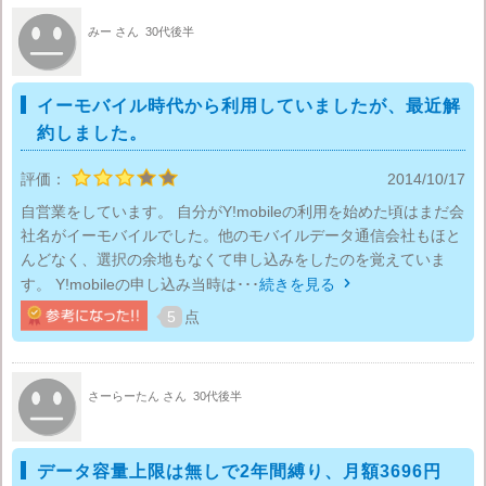
みー さん
30代後半
イーモバイル時代から利用していましたが、最近解
約しました。
評価：
2014/10/17
自営業をしています。 自分がY!mobileの利用を始めた頃はまだ会
社名がイーモバイルでした。他のモバイルデータ通信会社もほと
んどなく、選択の余地もなくて申し込みをしたのを覚えていま
す。 Y!mobileの申し込み当時は･･･
続きを見る

5
点
さーらーたん さん
30代後半
データ容量上限は無しで2年間縛り、月額3696円