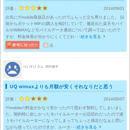
評価：
2014/09/01
出先にY!mobile取扱店があったのでふらっと立ち寄りました。 以
前からポケットWiFiの購入を検討していて、最近出た楽天モバイ
ルやWiMAXなどモバイルデータ通信について調べてはいたので
すが、料金体系が分かりにくくてどれ･･･
続きを見る

9
点
けいすけ さん
30代後半
UQ wimaxよりも月額が安くそれなりだと思う
評価：
2014/05/07
Y!mobileの料金がかなり安かったので思わず契約してしまいまし
た。契約時に欲しかったモバイルルーターが品切れだったので違
うモバイルルーターになってしまってちょっと残念だなぁと思い
ながら使っていたのですが、ルータ･･･
続きを見る
