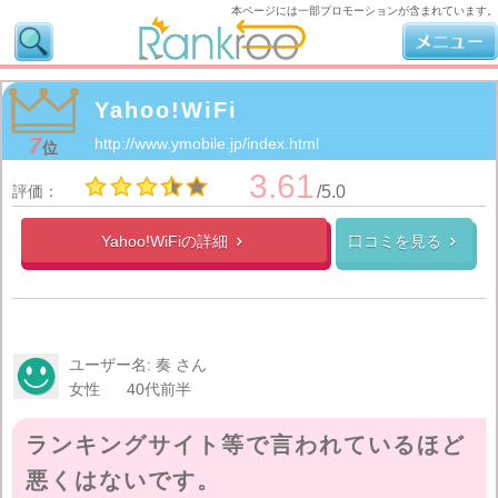
本ページには一部プロモーションが含まれています。
Yahoo!WiFi
7
http://www.ymobile.jp/index.html
位
3.61
評価：
/5.0
Yahoo!WiFiの
詳細
口コミを見る


ユーザー名: 奏 さん
女性
40代前半
ランキングサイト等で言われているほど
悪くはないです。