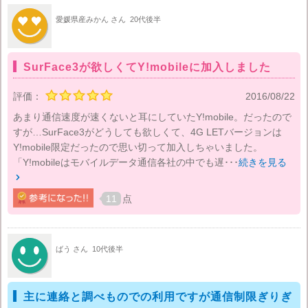
愛媛県産みかん さん
20代後半
SurFace3が欲しくてY!mobileに加入しました
評価：
2016/08/22
あまり通信速度が速くないと耳にしていたY!mobile。だったので
すが…SurFace3がどうしても欲しくて、4G LETバージョンは
Y!mobile限定だったので思い切って加入しちゃいました。
「Y!mobileはモバイルデータ通信各社の中でも遅･･･
続きを見る

11
点
ばう さん
10代後半
主に連絡と調べものでの利用ですが通信制限ぎりぎ