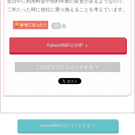
近日中に利用料金や契約年数の変更があるようなので、
二年たった時に他社に乗り換えることを考えています。
18
点
Yahoo!WiFiのHP

この口コミにコメントする

Yahoo!WiFiの口コミをする
