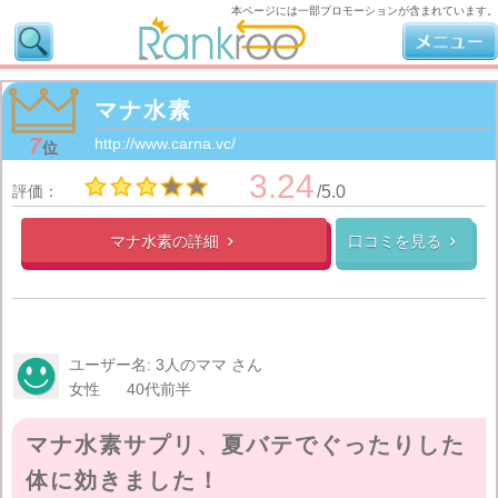
本ページには一部プロモーションが含まれています。
マナ水素
7
http://www.carna.vc/
位
3.24
評価：
/5.0
マナ水素の
詳細
口コミを見る


ユーザー名: 3人のママ さん
女性
40代前半
マナ水素サプリ、夏バテでぐったりした
体に効きました！