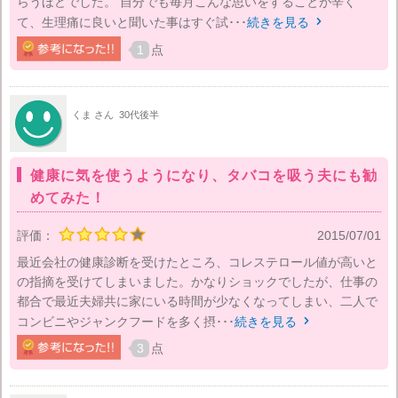
らうほどでした。 自分でも毎月こんな思いをすることが辛く
て、生理痛に良いと聞いた事はすぐ試･･･
続きを見る

1
点
くま さん
30代後半
健康に気を使うようになり、タバコを吸う夫にも勧
めてみた！
評価：
2015/07/01
最近会社の健康診断を受けたところ、コレステロール値が高いと
の指摘を受けてしまいました。かなりショックでしたが、仕事の
都合で最近夫婦共に家にいる時間が少なくなってしまい、二人で
コンビニやジャンクフードを多く摂･･･
続きを見る

3
点