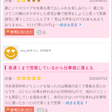
評価：
2015/08/22
夏にノースリーブや水着を着ておしゃれを楽しみたい！ 夏に向
けて二の腕のポヤポヤした産毛が嫌で処理をしようと思って医療
脱毛に通うことにしたんです！ 私は大学生なのでお金もあまり
ありません。 だけど周りの子は･･･
続きを見る

3
点
risa_y628 さん
20代前半
夜遅くまで営業しているから仕事後に通える
評価：
2015/07/13
渋谷美容外科クリニックを知ったのは職場の近くで看板を見たか
らです。だいたい仕事が終わるのが20時頃なので、他のクリニッ
クも閉店している場合が多く、休日が少ないので出来れば仕事帰
りに通いたかったので遅くまで営業･･･
続きを見る

10
点