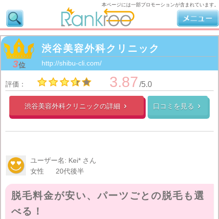
本ページには一部プロモーションが含まれています。
渋谷美容外科クリニック
3
http://shibu-cli.com/
位
3.87
評価：
/5.0
渋谷美容外科クリニックの
詳細
口コミを見る


ユーザー名: Kei* さん
女性
20代後半
脱毛料金が安い、パーツごとの脱毛も選
べる！