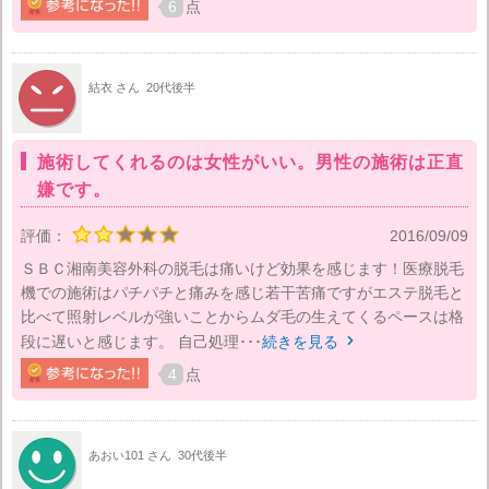
6
点
結衣 さん
20代後半
施術してくれるのは女性がいい。男性の施術は正直
嫌です。
評価：
2016/09/09
ＳＢＣ湘南美容外科の脱毛は痛いけど効果を感じます！医療脱毛
機での施術はパチパチと痛みを感じ若干苦痛ですがエステ脱毛と
比べて照射レベルが強いことからムダ毛の生えてくるペースは格
段に遅いと感じます。 自己処理･･･
続きを見る

4
点
あおい101 さん
30代後半