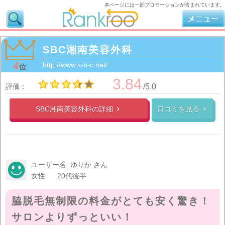
本ページには一部プロモーションが含まれています。
SBC湘南美容外科
4
http://www.s-b-c.net/
位
3.84
評価：
/5.0
SBC湘南美容外科の
詳細
口コミを見る


ユーザー名: ゆりか さん
女性
20代後半
脇脱毛無制限の料金がとても安く驚き！
サロンよりずっといい！