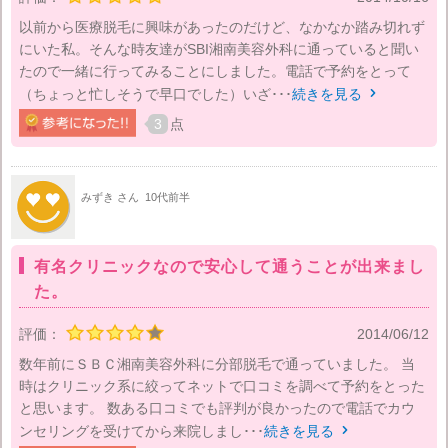
以前から医療脱毛に興味があったのだけど、なかなか踏み切れず
にいた私。そんな時友達がSBI湘南美容外科に通っていると聞い
たので一緒に行ってみることにしました。電話で予約をとって
（ちょっと忙しそうで早口でした）いざ･･･
続きを見る

3
点
みずき さん
10代前半
有名クリニックなので安心して通うことが出来まし
た。
評価：
2014/06/12
数年前にＳＢＣ湘南美容外科に分部脱毛で通っていました。 当
時はクリニック系に絞ってネットで口コミを調べて予約をとった
と思います。 数ある口コミでも評判が良かったので電話でカウ
ンセリングを受けてから来院しまし･･･
続きを見る
