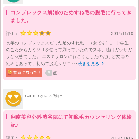
コンプレックス解消のためすね毛の脱毛に行ってき
ました。
評価：
2014/11/16
長年のコンプレックスだった足のすね毛…（女です）。 中学生
のころからカミソリを使って剃っていたのでスネ、膝はガッザガ
サな状態でした。 エステサロンに行こうとしたのだけど友達の
勧めもあって、初めて脱毛クリニ･･･
続きを見る

8
点
GAPTED さん
20代前半
湘南美容外科渋谷院にて初脱毛カウンセリング体験
記♪
評価：
2014/10/16