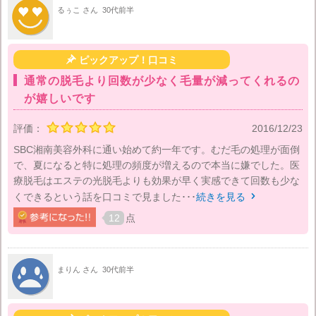
るぅこ さん
30代前半

ピックアップ！口コミ
通常の脱毛より回数が少なく毛量が減ってくれるの
が嬉しいです
評価：
2016/12/23
SBC湘南美容外科に通い始めて約一年です。むだ毛の処理が面倒
で、夏になると特に処理の頻度が増えるので本当に嫌でした。医
療脱毛はエステの光脱毛よりも効果が早く実感できて回数も少な
くできるという話を口コミで見ました･･･
続きを見る

12
点
まりん さん
30代前半