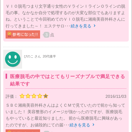
ＶＩＯ脱毛つまり文字通り女性のＶラインＩラインＯラインの脱
毛の事。なかなか自分で処理するのが大変な部位でもありますよ
ね。ということで今回初めてのＶＩＯ脱毛に湘南美容外科さんに
行ってきました～！ エステサロ･･･
続きを見る

3
点
ぴのこ さん
20代後半
医療脱毛の中ではとてもリーズナブルで満足できる
結果です
評価：
2016/11/03
ＳＢＣ湘南美容外科さんはよくＣＭで見ていたので前から知って
いました！ 美容整形のイメージが強かったのですが、医療脱毛
もやっていると最近知りました。 前から医療脱毛に興味があっ
たのですが、お値段的にての届･･･
続きを見る
