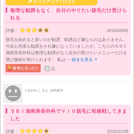

ピックアップ！口コミ
無理な勧誘もなく、自分のやりたい脱毛だけ受けら
れる
評価：
2016/09/02
脱毛を始めると多いのが勧誘。勧誘ほど嫌なものはありません。
今迄も何度も勧誘をされ嫌になっていましたが、こちらのＳＢＣ
湘南美容外科は無理な勧誘がなく自分の受けたいメニューだけを
選び施術が受けられます。 私は･･･
続きを見る

4
点
つるぴかこ さん
10代前半
ＳＢＩ湘南美容外科でＶＩＯ脱毛に初挑戦してきま
した
評価：
2016/11/08