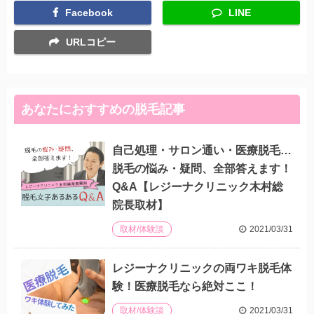
Facebook
LINE
URLコピー
あなたにおすすめの脱毛記事
自己処理・サロン通い・医療脱毛…
脱毛の悩み・疑問、全部答えます！
Q&A【レジーナクリニック木村総
院長取材】
2021/03/31
取材/体験談
レジーナクリニックの両ワキ脱毛体
験！医療脱毛なら絶対ここ！
2021/03/31
取材/体験談