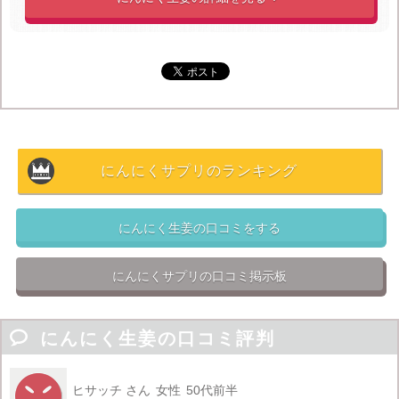
などの口コミを書いている一方、
・やっぱり少しは匂いがする
・1回1粒だと効果がほぼ無い
・1回1粒以上飲むと代金が結構かかる
・にんにく卵黄のほうが効果が高い
といったデメリットを示す口コミもありました。
にんにくサプリのランキング
にんにく生姜の口コミをする
にんにくサプリの口コミ掲示板

にんにく生姜の口コミ評判
ヒサッチ さん
女性
50代前半