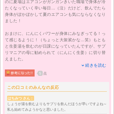
のに夏場はエアコンがガンガンきいた職場で身体が冷
たくなっていく辛い毎日…（泣）だけど、飲んでたら
身体がぽかぽかして夏のエアコンも気にならなくなり
ました！
おまけに、にんにくパワーが身体にみなぎってる！っ
て感じるように！（ちょっと大袈裟かな…笑）もとも
と生姜湯を飲むのが日課になっていたんですが、サプ
リマニアの母に勧められて（にんにく生姜）に切り替
えました。
続きを読む
最初は、飲むのにためらいがあったんです…。生姜が
5
点
入っているから冷え性にいいのはわかるんだけど、に
んにくっていうのがちょっと…。にんにくの臭いをプ
この口コミのみんなの反応
ンプンさせながら仕事には行きたくなかったし…。と
りあえず試しに飲んでみたら、臭いがない！にんにく
はちみつ さん：
サプリなのに、あの臭いはどこへ…笑
しょうが湯を飲むよりもサプリを飲んだほうが早いですよね～
私も始めてみようかなと思いました。