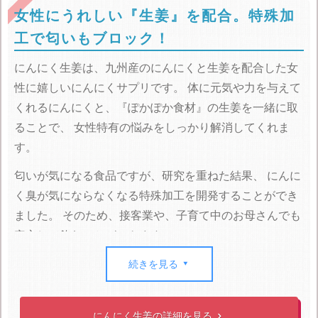
女性にうれしい『生姜』を配合。特殊加
工で匂いもブロック！
にんにく生姜は、九州産のにんにくと生姜を配合した女
性に嬉しいにんにくサプリです。
体に元気や力を与えて
くれるにんにくと、『ぽかぽか食材』の生姜を一緒に取
ることで、
女性特有の悩みをしっかり解消してくれま
す。
匂いが気になる食品ですが、研究を重ねた結果、
にんに
く臭が気にならなくなる特殊加工を開発することができ
ました。
そのため、接客業や、子育て中のお母さんでも
安心して飲むことができます。
にんにく生姜を実際に利用している人たちは
続きを見る

・多少、冷えが改善された
・冷えなくなり、夜よく眠れるようになった
にんにく生姜の詳細を見る
