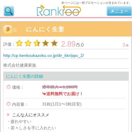
本ページには一部プロモーションが含まれています。
9
にんにく生姜
位
2.89
評価：
3
/
5.0
件
http://cp.kenkoukazoku.co.jp/dir_kkr/ppc_2/
株式会社健康家族
にんにく生姜の詳細
通常購入→1,280円

価格：

送料無料でお届け！
31粒(1日1〜3粒目安)

内容量：

こんな人にオススメ
・疲れやすい
・若々しさを手に入れたい