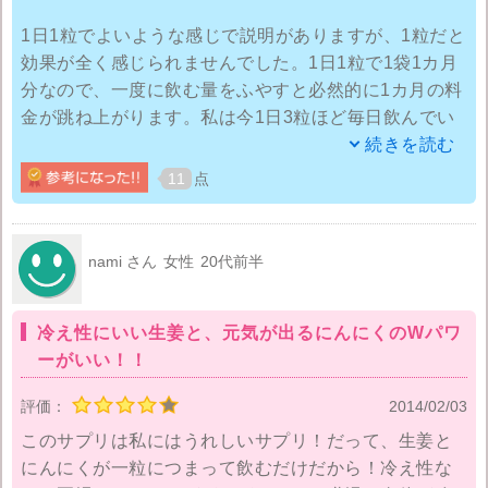
1日1粒でよいような感じで説明がありますが、1粒だと
効果が全く感じられませんでした。1日1粒で1袋1カ月
分なので、一度に飲む量をふやすと必然的に1カ月の料
金が跳ね上がります。私は今1日3粒ほど毎日飲んでい
ますが、それでも効果は微妙です。体が冷えるのが少
続きを読む
し遅くなったかな？という程度で冷えが完全にはなく
11
点
なりません。これならまだ生姜紅茶を飲んだほうが体
が温まるような気がします。
nami さん
女性
20代前半
最近自分の体臭がちょっと気になってきました。たま
ーに娘に臭いと言われることがあるんです・・・。ニ
冷え性にいい生姜と、元気が出るにんにくのWパワ
ンニクに近いニオイと言っていたのでにんにく生姜の
ーがいい！！
成分が体に吸収されて、体臭となって外に出ているの
かと悩みます。
評価：
2014/02/03
このサプリは私にはうれしいサプリ！だって、生姜と
あまり効果も感じられませんし、体臭もきつくなるよ
にんにくが一粒につまって飲むだけだから！冷え性な
うならしばらく飲むのをやめようと思っています。