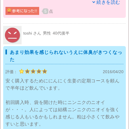
続きを読む
にんにくの効果はあるのか別のサプリを飲んでいた時
5
点
と良くも悪くも変化はなしです。私は以前まで愛飲し
ていたサプリの方が値段もお手頃なので効果が同じな
らそちらに戻そうかなと思っているのですが、一緒に
toshi さん
男性
40代後半
サプリを飲んでいる主人が長年にんにく健康食品ナン
バー１だからにんにく生姜の方がいいんじゃないかと
あまり効果を感じられないうえに体臭がきつくなっ
言って聞きません。
た
同じ会社の商品ですし成分や製造にこだわっているの
評価：
2016/04/20
を今まで飲んできていて知っているので、とりあえず
安く購入するためににんにく生姜の定期コースを頼ん
今はこちらを飲み続けてみようかなと思います。
で半年ほど飲んでいます。
初回購入時、袋を開けた時にニンニクのニオイ
が・・・。人によっては結構ニンニクのニオイを強く
感じる人もいるかもしれません。粒は小さくて飲みや
すいと思います。