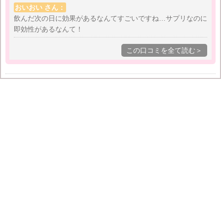
そして飲んだ次の日、身体がぽかぽかしてるのに気付
おいおい さん：
きました。最初は熱でもあるのかな？って勘違いしち
飲んだ次の日に効果があるなんてすごいですね…サプリなのに
ゃいましたけど…笑
即効性があるなんて！
この口コミを全て読む＞
毎日飲み続けていたら代謝もアップしてなんだか体重
も落ちてる！これは一番嬉しかったかも！さずがサプ
リマニアの母が勧めてくれた甲斐あって、生姜とにん
にくのWパワーで元気に仕事してます。