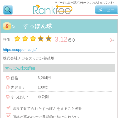
本ページには一部プロモーションが含まれています。
8
すっぽん球
位
3.12
評価：
3
/
5.0
件
https://suppon.co.jp/
株式会社ナガセスッポン養殖場
すっぽん球の詳細
6,264円

価格：
100粒

内容量：
非公開

すっぽん：

温泉で育てられたすっぽんをまるごと使用

価格が高めなので長期的に続けられない