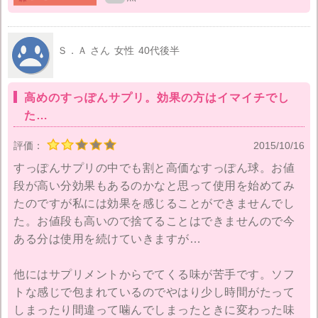
私ではなく、いっしょに住んでいる娘が飲むことに。
が、娘も特に変化なし。
Ｓ．Ａ さん
女性
40代後半
我が家には、すっぽん球がというより、すっぽんサプ
リ自体が合わないのかなと思った。なかなかいいお値
高めのすっぽんサプリ。効果の方はイマイチでし
段だったので、効果がなく正直がっかり。今は、すっ
た…
ぽんではない別のサプリをお試し中。こちらのほうが
効果を実感している。
評価：
2015/10/16
すっぽんサプリの中でも割と高価なすっぽん球。お値
段が高い分効果もあるのかなと思って使用を始めてみ
たのですが私には効果を感じることができませんでし
た。お値段も高いので捨てることはできませんので今
ある分は使用を続けていきますが…
他にはサプリメントからでてくる味が苦手です。ソフ
トな感じで包まれているのでやはり少し時間がたって
しまったり間違って噛んでしまったときに変わった味