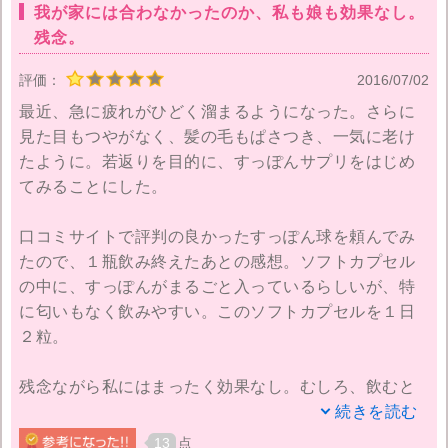
我が家には合わなかったのか、私も娘も効果なし。
残念。
評価：
2016/07/02
最近、急に疲れがひどく溜まるようになった。さらに
見た目もつやがなく、髪の毛もぱさつき、一気に老け
たように。若返りを目的に、すっぽんサプリをはじめ
てみることにした。
口コミサイトで評判の良かったすっぽん球を頼んでみ
たので、１瓶飲み終えたあとの感想。ソフトカプセル
の中に、すっぽんがまるごと入っているらしいが、特
に匂いもなく飲みやすい。このソフトカプセルを１日
２粒。
残念ながら私にはまったく効果なし。むしろ、飲むと
なぜかおなかがゆるくなり、毎度、飲んだ後１時間後
続きを読む
くらいにトイレに走るような状態。なので、途中から
13
点