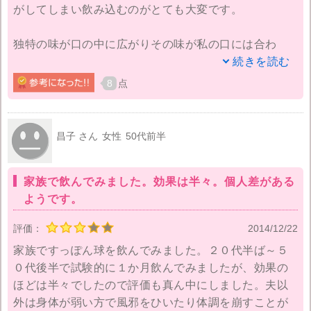
がしてしまい飲み込むのがとても大変です。
独特の味が口の中に広がりその味が私の口には合わ
ず…やはり飲んでいてつらいなと思うサプリメントは
続きを読む
続かないと思いますし、サプリメントにも自分に合う
8
点
合わないがあるのだなと感じました。すっぽん球は今
飲んでいるものがなくなり次第飲むのはやめようかな
と思っています。
昌子 さん
女性
50代前半
お値段が高いだけに残念な気持ちになってしまいまし
家族で飲んでみました。効果は半々。個人差がある
た。お肌、髪などの美容面に少しでも効果があらわれ
ようです。
てくれるととても嬉しかったですね。
評価：
2014/12/22
家族ですっぽん球を飲んでみました。２０代半ば～５
０代後半で試験的に１か月飲んでみましたが、効果の
ほどは半々でしたので評価も真ん中にしました。夫以
外は身体が弱い方で風邪をひいたり体調を崩すことが