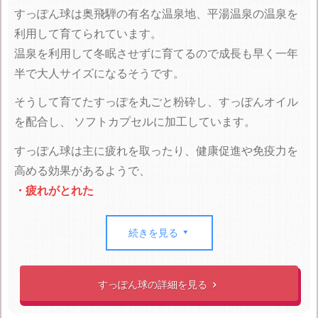
すっぽん球は奥飛騨の有名な温泉地、平湯温泉の温泉を
利用して育てられています。
温泉を利用して冬眠させずに育てるので成長も早く一年
半で大人サイズになるそうです。
そうして育てたすっぽを丸ごと粉砕し、すっぽんオイル
を配合し、
ソフトカプセルに加工しています。
すっぽん球は主に疲れを取ったり、健康促進や免疫力を
高める効果があるようで、
・疲れがとれた
・体がすっきりした
などの口コミがある一方、
続きを見る

・味や匂いがキツイ
・他のすっぽんサプリより高いが、期待するほどの効果
すっぽん球の詳細を見る

は無い
・ブランドすっぽんではく、すっぽんの質の良さを感じ