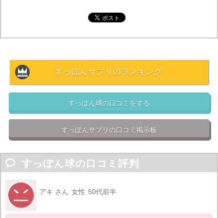
られない
といったマイナス面の口コミも目立ちました。
せっかく購入しても味が合わずに続けることができなくなっては
意味がありませんし、
高い料金を出しても効果が得られないの
ではただの無駄遣い
になってしまいます。
すっぽんサプリのランキング
すっぽんサプリを選ぶ際にはデメリットもしっかり踏ま
えて、価格的にも飲みやすさでも続けられるものを選び
すっぽん球の口コミをする
ましょう。
すっぽんサプリの口コミ掲示板

すっぽん球の口コミ評判
アキ さん
女性
50代前半