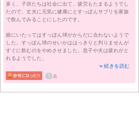
多く、子供たちは社会に出て、疲労もたまるようでし
たので、丈夫に元気に健康にとすっぽんサプリを家族
で飲んでみることにしたのです。
娘にいたってはすっぽん球がからだに合わないようで
した。すっぽん球のせいかははっきりと判りませんが
すぐに飲むのをやめさせました。息子や夫は疲れがと
れるようでした。
続きを読む
夫はお酒が残りにくくなったとも言ってます。私は健
7
点
康より若返りを期待してたのですがとくに変わりませ
んでした。夫は丈夫な方なのでいいのですが、息子は
仕事で疲れにくくなったから飲み続けたいと言ってい
るので追加で１本注文しました。年齢ではなくからだ
に合う合わないなど、個人差があるのでしょうね。安
いものではないので息子にだけ続けてもらうことにし
ました。