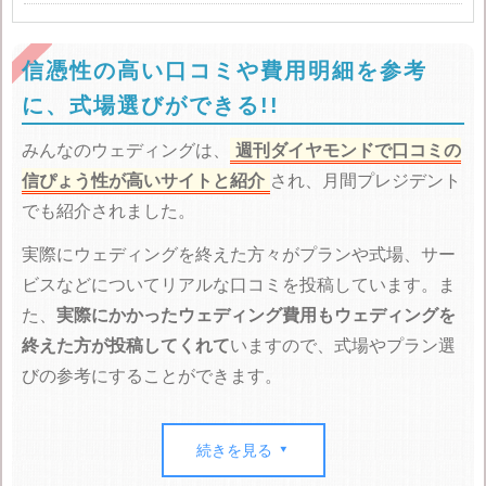
信憑性の高い口コミや費用明細を参考
に、式場選びができる!!
みんなのウェディングは、
週刊ダイヤモンドで口コミの
信ぴょう性が高いサイトと紹介
され、月間プレジデント
でも紹介されました。
実際にウェディングを終えた方々がプランや式場、サー
ビスなどについてリアルな口コミを投稿しています。ま
た、
実際にかかったウェディング費用もウェディングを
終えた方が投稿してくれて
いますので、式場やプラン選
びの参考にすることができます。
口コミってやらせが多いんじゃ？と思う方もいるかもし
れませんが、みんなのウェディングでは
マイナスの評価
続きを見る

も公開
していますし、やらせ排除に力を入れています。