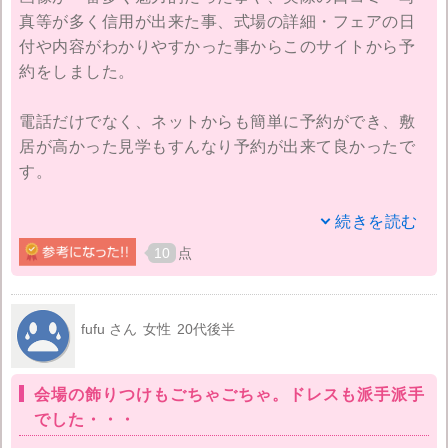
り見た方がいいと思います。
真等が多く信用が出来た事、式場の詳細・フェアの日
付や内容がわかりやすかった事からこのサイトから予
別の式場の口コミで「なかなか飲み物を持ってきてく
約をしました。
れなかった」「スタッフの対応がイマイチ」というも
のを見たことがあるので、それを参考にし、自分達の
電話だけでなく、ネットからも簡単に予約ができ、敷
時にはそうならないように事前にお話させて頂き、と
居が高かった見学もすんなり予約が出来て良かったで
ても良い対応をして頂けました。
す。
直接会場に訪問してみないと分からないこともたくさ
見学当日は式場の案内等をしてもらい、実際に挙式会
続きを読む
んありますが、良いと思ったところは口コミだけでも
場・披露宴会場が見られたり、式で出る食事のコース
チェックしておくと良いと思います。
10
点
を無料で頂き、見積もりを出して頂きました。
またサイトに載っている写真はとても綺麗に撮られて
当日も式が行われている中、うまく全ての会場が見ら
いるので、実物を見てがっかりすることも他の式場で
fufu さん
女性
20代後半
れる様に時間のスケジュールを組んで頂き、式場全て
はありました。写真はあくまでイメージだと思ってお
を見る事が出来ました。どんな質問にも答えてくれた
くと良いと思います。
会場の飾りつけもごちゃごちゃ。ドレスも派手派手
り、とても落ち着いていて、徹底された接客等、スタ
でした・・・
ッフの対応がとてもよかったです。式場の雰囲気も衣
装部屋等どこもとても綺麗で、素敵でした。