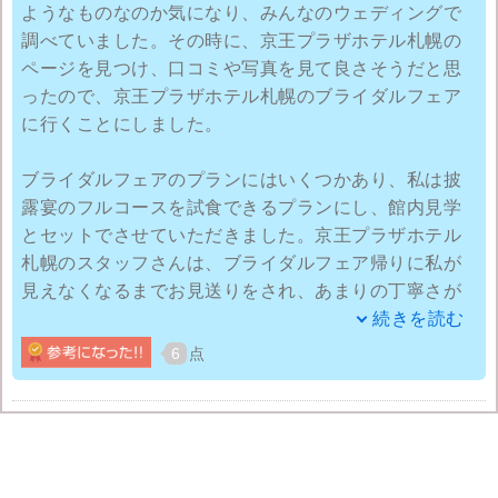
ようなものなのか気になり、みんなのウェディングで
うだったので、平日に行くのもオススメです。
調べていました。その時に、京王プラザホテル札幌の
ページを見つけ、口コミや写真を見て良さそうだと思
ったので、京王プラザホテル札幌のブライダルフェア
に行くことにしました。
ブライダルフェアのプランにはいくつかあり、私は披
露宴のフルコースを試食できるプランにし、館内見学
とセットでさせていただきました。京王プラザホテル
札幌のスタッフさんは、ブライダルフェア帰りに私が
見えなくなるまでお見送りをされ、あまりの丁寧さが
とても印象的でした。
続きを読む
6
点
また式場については、真っ白の床と天井で、ステンド
グラスとパイプオルガンが印象に残っています。みん
なのウェディングで、他の式場も見ましたが、京王プ
ラザホテル札幌が一番だと思っています。