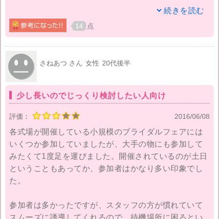
外から見た感じはそんなに派手さもなく、スタイリッ
続きを読む
シュなイメージ。中へ入るとスタッフの方が丁寧に案
14
点
内してくれ、案内して下さったスタッフの方も言葉遣
いも柔らかく好印象でした。また私達は子供も同伴だ
ったので、（私は子連れ再婚）子供に対しての対応も
さねあつ さん
女性
20代後半
すごく優しかったのも嬉しかったです。
少し長いのでじっくり検討したい人向け
まずはバージンロードの見学。第一に思ったことは
「写真より実物の方が綺麗！！」スワロフスキーが敷
評価：
2016/06/08
き詰められたバージンロードはとてもキラキラしてい
各式場が開催している小規模のブライダルフェアには
て、自分がドレスを着ている姿を思わず想像してしま
いくつか参加していましたが、大手の物にも参加して
います。
みたくて1度足を運びました。開催されているのが土日
ということもあってか、参加者はかなり多い印象でし
そして、なんといってもとても良かったのが一番大き
た。
な披露宴会場。重厚感たっぷりな会場で見る巨大スク
リーンはすごく迫力があり、映像もとっても綺麗！ラ
参加者は多かったですが、スタッフの方が慣れていて
イブカメラもあり、披露宴中もスクリーンに新郎新婦
スムーズに誘導してくれるので、待機場所に困るとい
を映してくれます。そしてシャンデリアの演出は、一