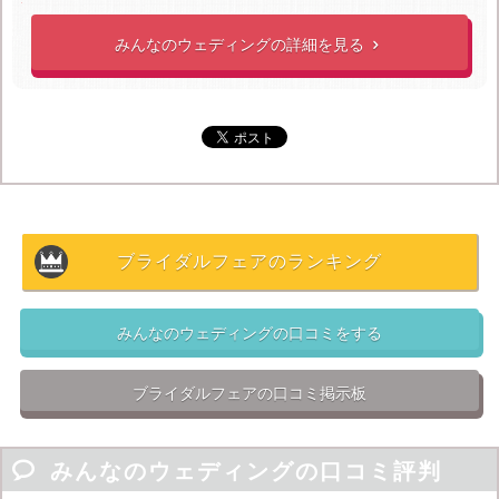
ウェディング費用では見積もりや明細書の画像UPも行
みんなのウェディングの詳細を見る

っており
、かなり信ぴょう性が高いと言えます。

支持されているポイント

数は少ないが男性からの口コミがある

実際にかかったウェディング費用を見ることがで
きる

学生以下のゲストの料理代が無料!!
ブライダルフェアのランキング
他にはないみんなのウェディングならではのキャンペー
みんなのウェディングの口コミをする
ンの一つに、
学生以下のゲストの料理代が無料になる
と
いうものがあります。参加人数分料理代もかかりますの
ブライダルフェアの口コミ掲示板
で、ゲストに学生以下の子どもが多いという方にはかな
りお得なキャンペーンなのでおすすめです。

みんなのウェディングの口コミ評判
まず、
自分たちに合ったプランを決めることが大切
で