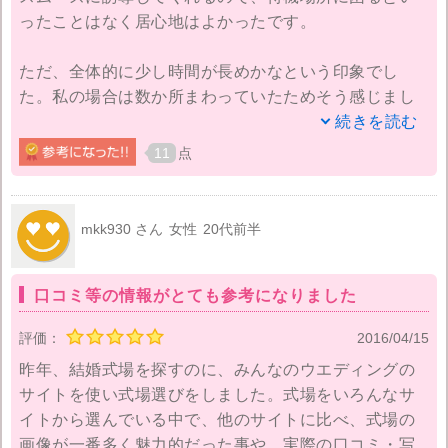
ったことはなく居心地はよかったです。
度見たら忘れられません。またお料理もどれも美味し
かったです。
ただ、全体的に少し時間が長めかなという印象でし
た。私の場合は数か所まわっていたためそう感じまし
見学後は、無理に契約を渋られることもなく、「また
たが、はじめて訪れる方にとっては問題ないかもしれ
続きを読む
宜しければぜひ」という感じで帰して頂きました。で
ません。見学回数が限られていて、1回でしっかり内容
も帰りの車で彼と「この会場以外に良いところはな
11
点
を把握したい、見比べたい、プランを参考にしたいと
い！」と話し、翌日に成約したいとお電話し、そこで
いう方にもお勧めできます。
無事挙式、披露宴を終えられました。
mkk930 さん
女性
20代前半
短時間でササッと見ておきたいという人にっては★３
サイトにお料理が美味しい！豪華な結婚式ならここ！
つ、初めての方やじっくり見たい人は★５つといった
と書いていたのですが、正にその通りでした。
口コミ等の情報がとても参考になりました
とことでしょうか。いいと思ったものは写真に収めて
おけるので、デジカメかスマホで撮影しておくといい
ただ、みんなのウエディングに載っている費用に関し
評価：
2016/04/15
ですよ。後でわかるように、フォルダわけしておくと
ては本当に個人差がとてもあるものなのであまり参考
昨年、結婚式場を探すのに、みんなのウエディングの
どのフェアの写真か分かってお勧めです。
にはしない方がいいと思います。
サイトを使い式場選びをしました。式場をいろんなサ
イトから選んでいる中で、他のサイトに比べ、式場の
また口コミは良いものだけでなく、悪いものもしっか
画像が一番多く魅力的だった事や、実際の口コミ・写