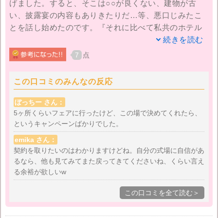
げました。すると、そこは○○が良くない、建物が古
い、披露宴の内容もありきたりだ…等、悪口じみたこ
とを話し始めたのです。『それに比べて私共のホテル
は…』と比較しながら話をする姿に、興味も何もなく
続きを読む
なってしまいました。
7
点
金額についても、『今日決めていただいた場合は特別
この口コミのみんなの反応
価格にします』と少し急かされた感はありました。極
めつけは最後のわざとらしいムービーの演出です。暗
ぼっちー さん：
い部屋の真ん中で椅子に座らされ、画面には主人と私
5ヶ所くらいフェアに行ったけど、この場で決めてくれたら、
というキャンペーンばかりでした。
が映し出されました。
emika さん：
改めてこのホテルウェディングの魅力を伝えるための
契約を取りたいのはわかりますけどね。自分の式場に自信があ
ビデオを数分見させられた後、スタッフの方々が数名
るなら、他も見てみてまた戻ってきてくださいね、くらい言え
る余裕が欲しいw
出てきて、私たちに向かってメッセージをいうので
す。わざとらしさが滲み出ていて、すこし引いてしま
この口コミを全て読む＞
いました。他の会場を否定するなんて、反則ですし、
絶対契約しまいと思いました。