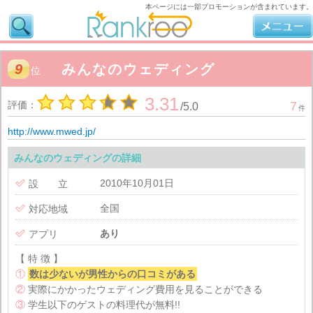
本ページには一部プロモーションが含まれています。
9
みんなのウェディング
位
3.31
評価：
7
/
5.0
件
http://www.mwed.jp/
みんなのウェディングの詳細
2010年10月01日

設 立
全国

対応地域
あり

アプリ
【 特 徴 】
①
数は少ないが男性からの口コミがある
②
実際にかかったウェディング費用を見ることができる
③
学生以下のゲストの料理代が無料!!