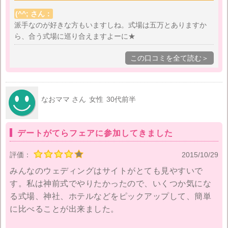
は納得できなかったです。
(^^; さん：
派手なのが好きな方もいますしね。式場は五万とありますか
ら、合う式場に巡り合えますよーに★
周りはカップルで来られている方ばかりでしたが、ド
レスなどを選ぶ際には女性同士で行く方がよりイメー
この口コミを全て読む＞
ジができやすい気がします。男性の姿をみていると退
屈してるような方が沢山おられました。母と参加しま
したが、食事など内容をしっかり見ることができて良
なおママ さん
女性
30代前半
かったです。
デートがてらフェアに参加してきました
評価：
2015/10/29
みんなのウェディングはサイトがとても見やすいで
す。私は神前式でやりたかったので、いくつか気にな
る式場、神社、ホテルなどをピックアップして、簡単
に比べることが出来ました。