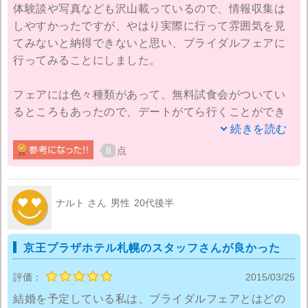
体験談や写真なども沢山載っているので、情報収集は
しやすかったですが、やはり実際に行って雰囲気を見
てみないと納得できないと思い、ブライダルフェアに
行ってみることにしました。
フェアには色々種類があって、無料試食会がついてい
るところもあったので、デートがてら行くことができ
て、とても楽しかったです。当たり前ですが、どんな
続きを読む
種類のフェアでも必ず式場の方と個別でお話しないと
8
点
いけないので、安易な気持ちで行ったり、１日に何件
も回ると結構疲れます。
ナルト さん
男性
20代後半
大体、一時間半～二時間くらいは説明を聞いたりする
ので、負担感がない範囲で行く方が良いです。ただ、
京王プラザホテル札幌のスタッフさんが良かった
一気に回ることで、記憶が薄れる前に色々比べること
が出来るので、１ヶ月くらいの間に色々回るのが良い
評価：
2015/03/25
と思います。私たちは土日しか行けなかったですが、
結婚を予定している私は、ブライダルフェアとはどの
平日のフェアだと、土日よりもお得なフェアがあるよ