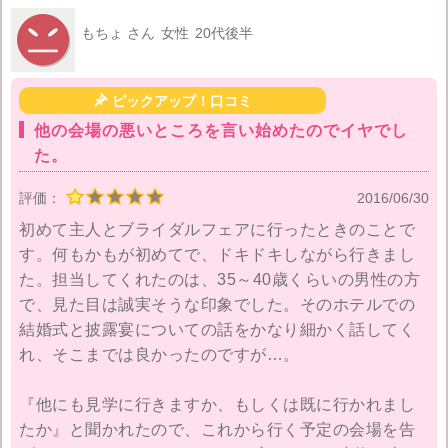
す。
サイト内の悩み相談や相談カウンターを利用して
悩
もちょ さん
女性
20代後半
みごとを解決しながら
最高のウェディングになるよう2
人で詳細を決めてゆきましょう。

ピックアップ！口コミ
みんなのウェディングの式場やプランの口コミ、費用明
他の会場の悪いところを言い始めたのでイヤでし
細は下記のボタンからみることができます。
た。
評価：
2016/06/30
初めて主人とブライダルフェアに行ったときのことで
す。何もかもが初めてで、ドキドキしながら行きまし
た。担当してくれたのは、35～40歳くらいの男性の方
で、見た目は誠実そうな印象でした。そのホテルでの
結婚式と披露宴についての話をかなり細かく話してく
れ、そこまでは良かったのですが…。
『他にも見学に行きますか、もしくは既に行かれまし
たか』と聞かれたので、これから行く予定の会場を告