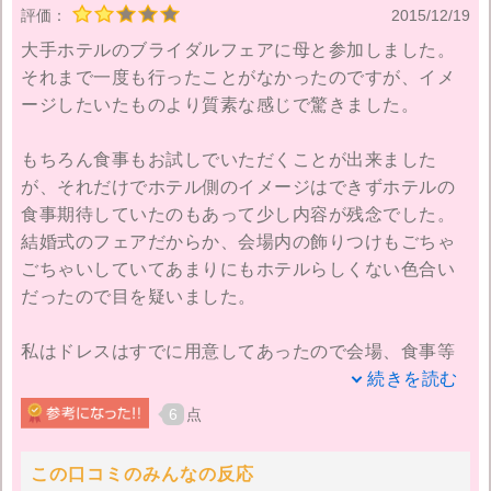
評価：
2015/12/19
大手ホテルのブライダルフェアに母と参加しました。
みんなのウエディングでは、見積もり金額や最終的に
それまで一度も行ったことがなかったのですが、イメ
かかった金額等も見れるので、見学時に貰った見積も
ージしたいたものより質素な感じで驚きました。
りと比較する事が出来、とても参考になりました。１
件しか会場は見に行ってませんが、もらった見積もり
もちろん食事もお試しでいただくことが出来ました
に納得が出来た為、契約をし式場を決める事が出来ま
が、それだけでホテル側のイメージはできずホテルの
した。
食事期待していたのもあって少し内容が残念でした。
結婚式のフェアだからか、会場内の飾りつけもごちゃ
みんなのウエディングは情報満載ですが、情報がまと
ごちゃいしていてあまりにもホテルらしくない色合い
められている為見やすいです。また特典もあり、私の
だったので目を疑いました。
見に行った式場では「みんなのウエディングを見て」
と伝えたら、コスメのプレゼントを頂きました。
私はドレスはすでに用意してあったので会場、食事等
メインで見に行ってたのですが、３組の衣装を着たモ
続きを読む
個人的にこのサイトを使ってみて、情報が多く見やす
デルさんが登場し、ドレスのイメージもあまりにも派
かった事、予約のしやすさ、口コミ・写真の多さ、そ
6
点
手派手しく全くといって好みでないものだったのでシ
して何より実際にかかった金額の投稿が参考になり、
ョックでした。和装特別綺麗で参考にさせてもらいま
とてもよかったと思います。
この口コミのみんなの反応
したが、最近の流行りなのかとてもドレスのデザイン