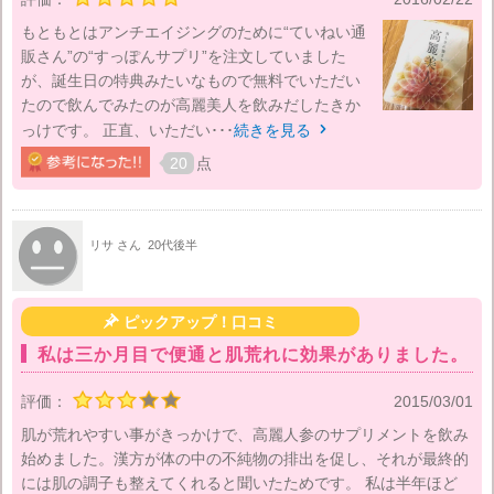
もともとはアンチエイジングのために“ていねい通
販さん”の“すっぽんサプリ”を注文していました
が、誕生日の特典みたいなもので無料でいただい
たので飲んでみたのが高麗美人を飲みだしたきか
っけです。 正直、いただい･･･
続きを見る

20
点
リサ さん
20代後半

ピックアップ！口コミ
私は三か月目で便通と肌荒れに効果がありました。
評価：
2015/03/01
肌が荒れやすい事がきっかけで、高麗人参のサプリメントを飲み
始めました。漢方が体の中の不純物の排出を促し、それが最終的
には肌の調子も整えてくれると聞いたためです。 私は半年ほど