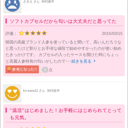
さきえ さん
40代後半
ソフトカプセルだから匂いは大丈夫だと思ってた
評価：
2015/03/15
韓国の高級ブランド人参を使っていると聞いて、高いんだろうな
と思ったけど割りとお手頃な値段で始めやすかったのが使い始め
たきっかけです。 カプセルの入ったケースを開けた時にちょっ
と高麗人参特有の匂いがしたので･･･
続きを見る

3
点
ko-kano22 さん
30代前半
"温活"はじめました！お手軽にはじめられてとって
も元気。