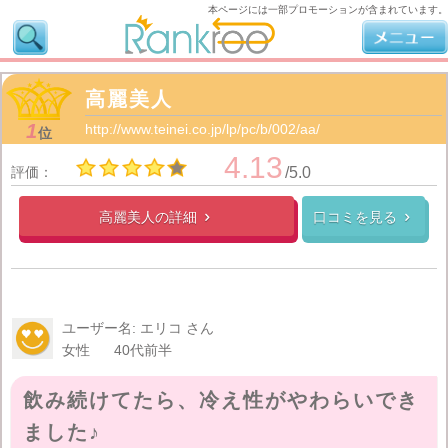
本ページには一部プロモーションが含まれています。
高麗美人
1
http://www.teinei.co.jp/lp/pc/b/002/aa/
位
4.13
評価：
/5.0
高麗美人の
詳細
口コミを見る


ユーザー名: エリコ さん
女性
40代前半
飲み続けてたら、冷え性がやわらいでき
ました♪