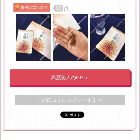
30
点
高麗美人のHP

この口コミにコメントする
