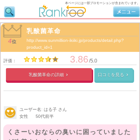
本ページには一部プロモーションが含まれています。
乳酸菌革命
4
http://www.sunmillion-ikiiki.jp/products/detail.php?
位
product_id=1
3.86
評価：
/5.0
乳酸菌革命の
詳細
口コミを見る


ユーザー名: はる子 さん
女性
50代前半
くさーいおならの臭いに困っていました