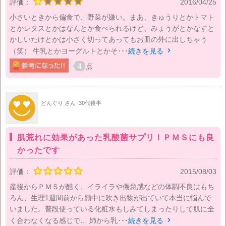
評価：
2016/04/25
小さいときから偏食で、野菜が嫌い。まあ、きゅうりとかトマト
とかレタスとかはなんとか食べられるけど、みょうがとかなすと
かしいたけとかは小さく切ってあってもお皿の外に出しちゃう
（笑） 牛乳とかヨーグルトとかそ･･･
続きを見る

4
点
どんぐり さん
30代後半
肌荒れに効果があった乳酸菌サプリ！ＰＭＳにも良
かったです
評価：
2015/08/03
産後からＰＭＳが酷く、イライラや倦怠感などの体調不良はもち
ろん、生理1週間前から顔中に吹き出物が出ていて本当に悩んで
いました。普段使っている化粧水もしみてしまったりして肌に全
く合わなくなる感じで… 姉から乳･･･
続きを見る
