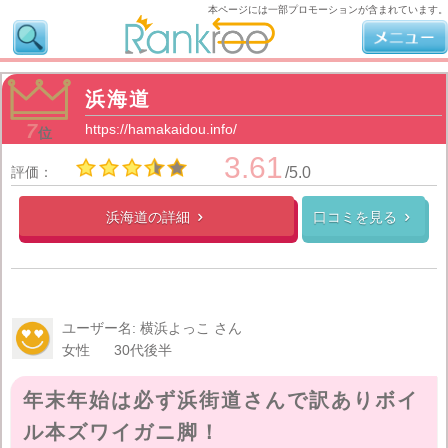
本ページには一部プロモーションが含まれています。
浜海道
7
https://hamakaidou.info/
位
3.61
評価：
/5.0
浜海道の
詳細
口コミを見る


ユーザー名: 横浜よっこ さん
女性
30代後半
年末年始は必ず浜街道さんで訳ありボイ
ル本ズワイガニ脚！