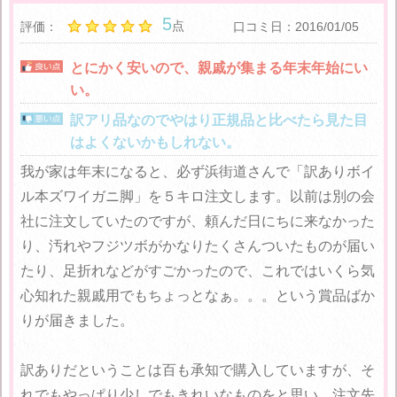
5
点
評価：
口コミ日：2016/01/05
とにかく安いので、親戚が集まる年末年始にい
い。
訳アリ品なのでやはり正規品と比べたら見た目
はよくないかもしれない。
我が家は年末になると、必ず浜街道さんで「訳ありボイ
ル本ズワイガニ脚」を５キロ注文します。以前は別の会
社に注文していたのですが、頼んだ日にちに来なかった
り、汚れやフジツボがかなりたくさんついたものが届い
たり、足折れなどがすごかったので、これではいくら気
心知れた親戚用でもちょっとなぁ。。。という賞品ばか
りが届きました。
訳ありだということは百も承知で購入していますが、そ
れでもやっぱり少しでもきれいなものをと思い、注文先