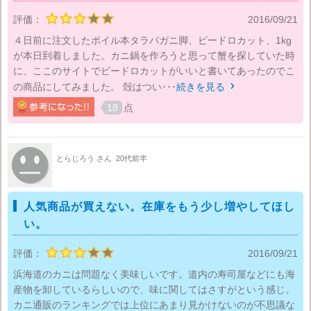
評価：
2016/09/21
４日前に注文したボイル本タラバガニ脚、ビードロカット、1kg
が本日到着しました。カニ鍋を作ろうと思って蟹を探していた時
に、ここのサイトでビードロカットがいいと書いてあったのでこ
の商品にしてみました。 殻はつい･･･
続きを見る

18
点
とらじろう さん
20代前半
人気商品が買えない。在庫をもう少し増やしてほし
い。
評価：
2016/09/21
浜海道のカニは問題なく美味しいです。道内の寿司屋などにも海
産物を卸しているらしいので、味に関してはさすがという感じ。
カニ通販のランキングでは上位にあまり見かけないのが不思議な