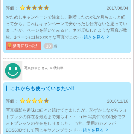
評価：
2017/08/04
おためしキャンペーンで注文し、到着したのが1か月ちょっと経
ってから。これはキャンペーンで安かったし仕方ないと思ってい
ましたが、ページを開いてみると、ネガ反転したような写真が数
枚。1ページに1枚の大きな写真でこの･･･
続きを見る

10
点
写真おやじ さん
40代前半
これからも使っていきたい!!
評価：
2016/11/16
写真撮影を趣味に細々と続けてきましたが、恥ずかしながらフォ
トブックの存在を最近まで知らず・・・(汗 写真仲間の紹介でフ
ォトプレッソの存在をしりました。 当方、愛用のカメラが
EOS60Dでして同じキヤノンブランド･･･
続きを見る
