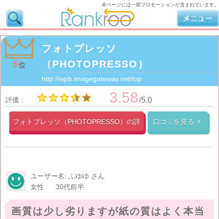
本ページには一部プロモーションが含まれています。
フォトプレッソ
（PHOTOPRESSO）
5
位
http://wpb.imagegateway.net/top
3.58
評価：
/5.0
フォトプレッソ（PHOTOPRESSO）の
詳
口コミを見る

細

ユーザー名: ふゆゆ さん
女性
30代前半
画質は少し劣りますが紙の質はよく本当