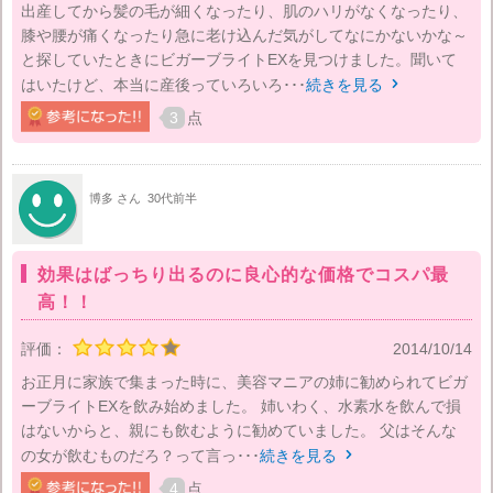
出産してから髪の毛が細くなったり、肌のハリがなくなったり、
膝や腰が痛くなったり急に老け込んだ気がしてなにかないかな～
と探していたときにビガーブライトEXを見つけました。聞いて
はいたけど、本当に産後っていろいろ･･･
続きを見る

3
点
博多 さん
30代前半
効果はばっちり出るのに良心的な価格でコスパ最
高！！
評価：
2014/10/14
お正月に家族で集まった時に、美容マニアの姉に勧められてビガ
ーブライトEXを飲み始めました。 姉いわく、水素水を飲んで損
はないからと、親にも飲むように勧めていました。 父はそんな
の女が飲むものだろ？って言っ･･･
続きを見る

4
点