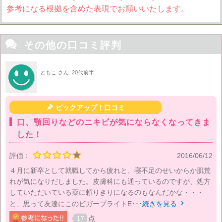
参考になる根拠を含めた表現でお願いいたします。

その他の口コミ評判
ともこ さん
20代前半

ピックアップ！口コミ
口、顎回りなどのニキビが気にならなくなってきま
した！
評価：
2016/06/12
４月に新卒として就職してから疲れと、寝不足のせいからか肌荒
れが気になりだしました。皮膚科にも通っているのですが、処方
していただいている薬に頼りきりになるのもなんだかな・・・
と、思って友達にこのビガーブライトE･･･
続きを見る

17
点