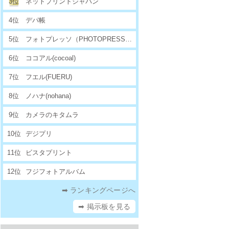
3位
ネットプリントジャパン
4位
デパ帳
5位
フォトプレッソ（PHOTOPRESSO）
6位
ココアル(cocoal)
7位
フエル(FUERU)
8位
ノハナ(nohana)
9位
カメラのキタムラ
10位
デジプリ
11位
ビスタプリント
12位
フジフォトアルバム
➡ ランキングページへ
➡ 掲示板を見る