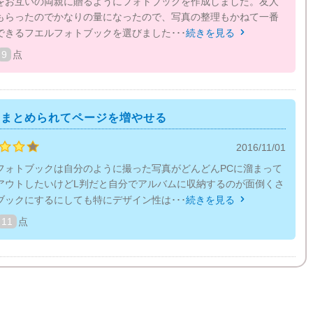
をお互いの両親に贈るようにフォトブックを作成しました。友人
もらったのでかなりの量になったので、写真の整理もかねて一番
できるフエルフォトブックを選びました･･･
続きを見る

9
点
をまとめられてページを増やせる
2016/11/01
フォトブックは自分のように撮った写真がどんどんPCに溜まって
アウトしたいけどL判だと自分でアルバムに収納するのが面倒くさ
ブックにするにしても特にデザイン性は･･･
続きを見る

11
点