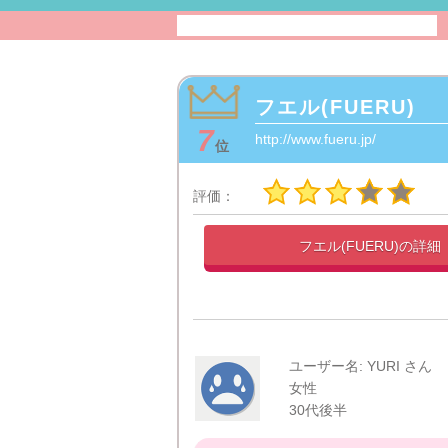
フエル(FUERU)
7
http://www.fueru.jp/
位
評価：
フエル(FUERU)の
詳細
ユーザー名: YURI さん
女性
30代後半