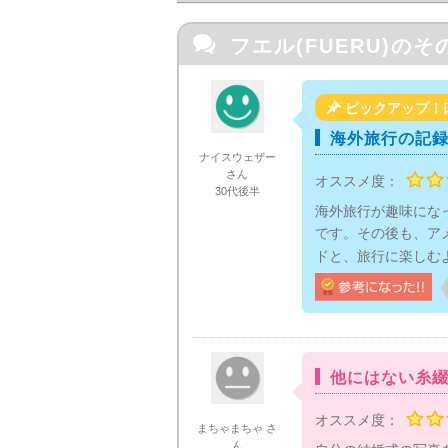

フエル(FUERU)の
そ

ピックアップ！
海外旅行の記
ナイスウェザー
さん
オススメ度：
30代後半
海外旅行が趣味にな
です。その後も、ア
ドと、旅行に楽しむよ
他にはない糸
オススメ度：
まちゃまちゃ さ
ん