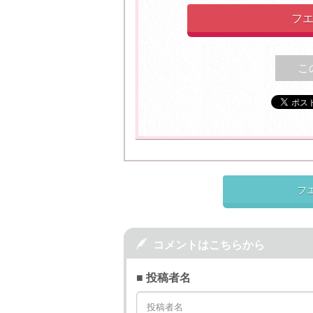
フエ
こ
フ

コメントはこちらから
■ 投稿者名