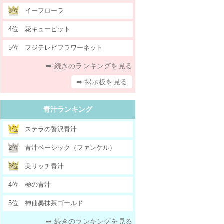
3位
イーフローラ
4位
花キューピット
5位
フジテレビフラワーネット
➡ 続きのランキングを見る
➡ 掲示板を見る
青汁ランキング
1位
ステラの贅沢青汁
2位
青汁ベーシック（ファンケル）
3位
美リッチ青汁
4位
極の青汁
5位
神仙桑抹茶ゴールド
➡ 続きのランキングを見る