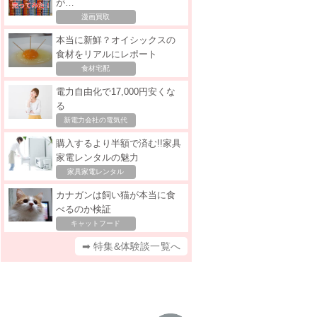
が…
漫画買取
本当に新鮮？オイシックスの
食材をリアルにレポート
食材宅配
電力自由化で17,000円安くな
る
新電力会社の電気代
購入するより半額で済む!!家具
家電レンタルの魅力
家具家電レンタル
カナガンは飼い猫が本当に食
べるのか検証
キャットフード
➡ 特集&体験談一覧へ