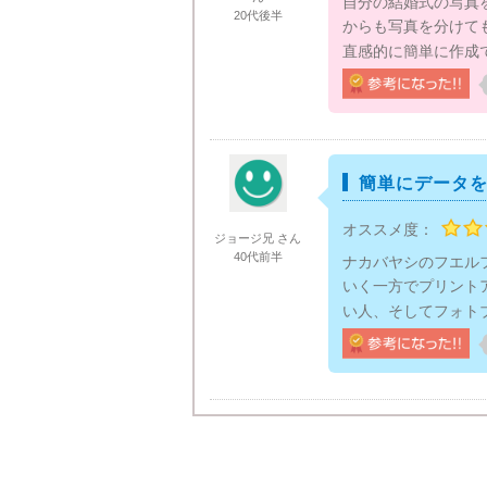
自分の結婚式の写真
20代後半
からも写真を分けて
直感的に簡単に作成
簡単にデータ
オススメ度：
ジョージ兄 さん
40代前半
ナカバヤシのフエル
いく一方でプリント
い人、そしてフォト