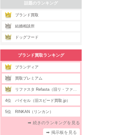
話題のランキング
1位
ブランド買取
2位
結婚相談所
3位
ドッグフード
ブランド買取ランキング
1位
ブランディア
2位
買取プレミアム
3位
リファスタ Refasta（旧リ・ファウンデーション）
4位
バイセル（旧スピード買取.jp）
5位
RINKAN（リンカン）
➡ 続きのランキングを見る
➡ 掲示板を見る