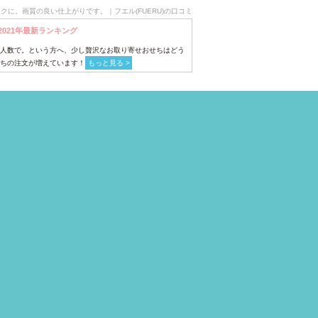
クに。画質の良い仕上がりです。｜フエル(FUERU)の口コミ
2021年最新ランキング
人数で。という方へ、少し贅沢なお取り寄せおせちはどう
ちの注文が増えています！
もっと見る >