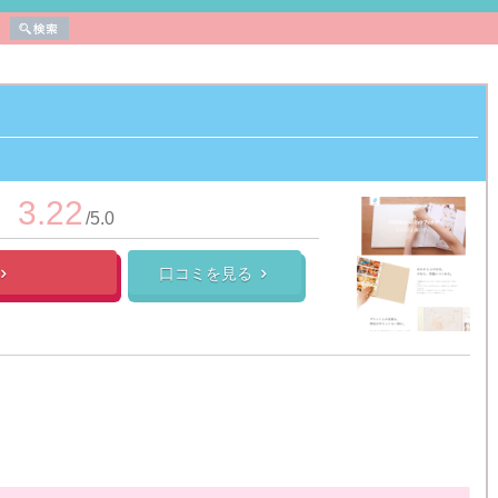
3.22
/5.0
口コミを見る

