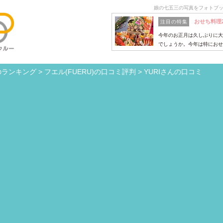
娘の七五三の写真をフォトブッ
おせち料理
注目の特集
今年のお正月は久しぶりに大
でしょうか。今年は特におせ
のランキング
>
フエル(FUERU)の口コミ評判
>
YURIさんの口コミ