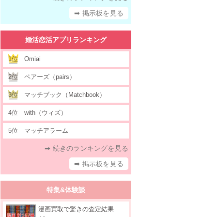
➡ 掲示板を見る
婚活恋活アプリランキング
1位
Omiai
2位
ペアーズ（pairs）
3位
マッチブック（Matchbook）
4位
with（ウィズ）
5位
マッチアラーム
➡ 続きのランキングを見る
➡ 掲示板を見る
特集&体験談
漫画買取で驚きの査定結果