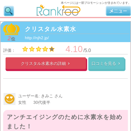
本ページには一部プロモーションが含まれています。
クリスタル水素水
2
http://njh2.jp/
位
4.10
評価：
/5.0
クリスタル水素水の
詳細
口コミを見る


ユーザー名: きみこ さん
女性
30代後半
アンチエイジングのために水素水を始め
ました！