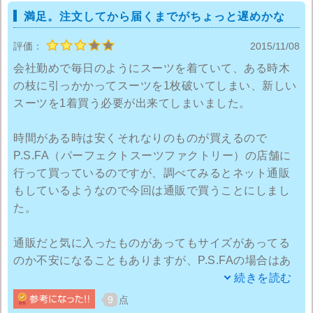
満足。注文してから届くまでがちょっと遅めかな
1週間以内だったら返品交換が可能という安心感と、注
評価：
2015/11/08
文してから3日という速さで届きましたので、外に出る
会社勤めで毎日のようにスーツを着ていて、ある時木
手間も省けて利用して良かったと思いました。またス
の枝に引っかかってスーツを1枚破いてしまい、新しい
ーツを購入する際は利用させていただきます。
スーツを1着買う必要が出来てしまいました。
時間がある時は安くそれなりのものが買えるので
P.S.FA（パーフェクトスーツファクトリー）の店舗に
行って買っているのですが、調べてみるとネット通販
もしているようなので今回は通販で買うことにしまし
た。
通販だと気に入ったものがあってもサイズがあってる
のか不安になることもありますが、P.S.FAの場合はあ
らかじめ店舗でサイズを測ったことがあればそれを通
続きを読む
販サイトにも登録できるので利用したことがある人に
9
点
は嬉しいですね。