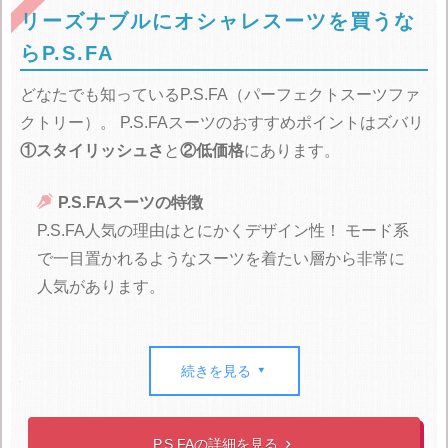
リーズナブルにオシャレスーツを買うな
らP.S.FA
どなたでも知っているP.S.FA（パーフェクトスーツファ
クトリー）。
P.S.FAスーツのおすすめポイントはズバリ
①スタイリッシュさ
と
②低価格
にあります。

P.S.FAスーツの特徴
P.S.FA人気の理由はとにかくデザイン性！
モード系
で一目置かれるようなスーツを着たい層から非常に
人気があります。
オシャレなスーツを低価格で買える半面
他社スーツに比
続きを見る

べると質がやや劣ってしまう
のがP.S.FAスーツのネガテ
ィブポイント。
この理由としては20代をメインターゲットにしているに
P.S.FAの詳細を見る
