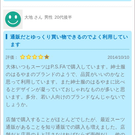
アウトレットものも多く、スーツが1着あたり13000円
大地 さん
男性
20代後半
くらいで買えるものもあるのであまりお金をかけずに
買うことが出来ます。
通販だとゆっくり買い物できるのでよく利用してい
ます
お直しを頼んでしまうと注文してから届くまで1～2週
間かかってしまうらしく、自分の時は10日ほどしてか
評価：
2014/10/10
ら着きましたがそう言う所を気にしない人ならP.S.FA
大体いつもスーツはP.S.FAで購入しています。紳士服
はおすすめ出来るネット通販だと思います。
のはるやまのブランドのようで、品質がいいのかなと
思って利用しています。また紳士服のはるやまに比べ
るとデザインが凝っていておしゃれなものが多いと思
います。多分、若い人向けのブランドなんじゃないで
しょうか。
店舗で購入することがほとんどでしたが、最近スーツ
通販があることを知り通販での購入も増えました。店
舗だと店員の人と話さなければならず面倒だし、他の