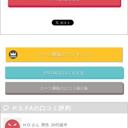
しているため
品質より価格を抑えることを重視している
ことが挙げられます。
しかし劣ると言っても分かりやすく悪いわけではなく
モ
ード系でトレンドを抑えているため若年層から強い支持
を受けている
わけです。
そして
ネットのみのアウトレット商品は必見です。
値
スーツ通販のランキング
引き率が50%以上のスーツもありお得にP.S.FAのスーツ
を買えるのでオススメです！
P.S.FAの口コミをする
スーツ通販の口コミ掲示板

P.S.FAの口コミ評判
H.O さん
男性
20代後半