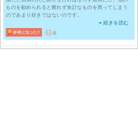
ものを勧められると断れず余計なものを買ってしまう
のであまり好きではないのです。
続きを読む
通販だと誰に邪魔されることなく自分だけでゆっくり
7
点
買い物出来ますし、余計なものを買うこともないので
節約にもなります。インターネットだけの特別価格で
購入することも出来るので店頭で購入するより得だと
思います。
サイズについては試着が出来なくて不安だと思う方も
いると思うのですが、一度店舗で測ってもらえばその
サイズを通販サイトに登録しておくことが出来るので
サイズについては特に心配いりません。
総評して通販のほうが自分に合っているので今後も
P.S.FAのスーツ通販を利用していきたいと思います。