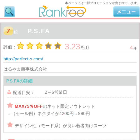
本ページには一部プロモーションが含まれています。
7
P.S.FA
位
3.23
評価：
4
/
5.0
件
http://perfect-s.com/
はるやま商事株式会社
P.S.FAの詳細
2～6営業日

配送目安：

MAX75％OFF
のネット限定アウトレット
→（セール例）ネクタイが
4200円
→990円

デザイン性（モード系）が良い若者向けスーツ