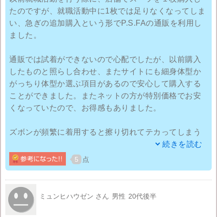
たのですが、就職活動中に1枚では足りなくなってしま
い、急ぎの追加購入という形でP.S.FAの通販を利用し
ました。
通販では試着ができないので心配でしたが、以前購入
したものと照らし合わせ、またサイトにも細身体型か
がっちり体型か選ぶ項目があるので安心して購入する
ことができました。またネットの方が特別価格でお安
くなっていたので、お得感もありました。
ズボンが頻繁に着用すると擦り切れてテカってしまう
ので安いのは助かります。それと自宅で洗濯を出来る
続きを読む
素材なので忙しいときに大変助かりました。
5
点
ただ、ものによっては生地が薄いスーツもあるので、
冬場より夏場に適したスーツが多いのかなと感じまし
ミュンヒハウゼン さん
男性
20代後半
た。スーツ周りのものも一緒に買えるので店舗に行く
必要が無くなりますね(笑)