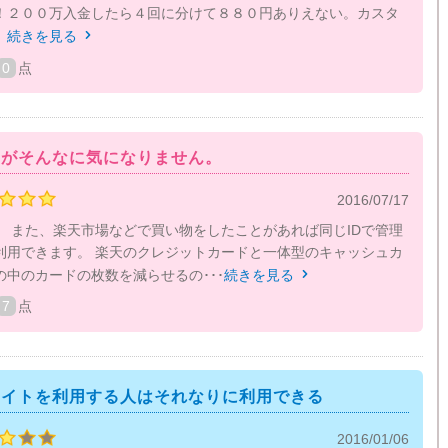
！２００万入金したら４回に分けて８８０円ありえない。カスタ
。
続きを見る

0
点
すがそんなに気になりません。
2016/07/17
。 また、楽天市場などで買い物をしたことがあれば同じIDで管理
利用できます。 楽天のクレジットカードと一体型のキャッシュカ
中のカードの枚数を減らせるの･･･
続きを見る

7
点
サイトを利用する人はそれなりに利用できる
2016/01/06