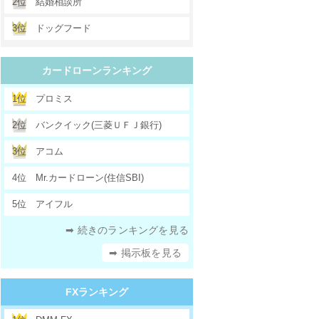
2位
結婚相談所
3位
ドッグフード
カードローンランキング
1位
プロミス
2位
バンクイック(三菱ＵＦＪ銀行)
3位
アコム
4位
Mr.カードローン(住信SBI)
5位
アイフル
➡ 続きのランキングを見る
➡ 掲示板を見る
FXランキング