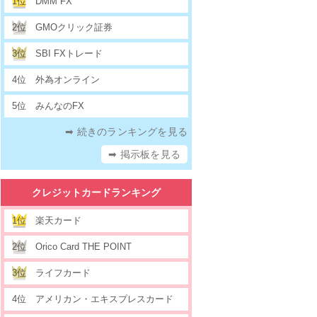
1位
DMM FX
2位
GMOクリック証券
3位
SBI FXトレード
4位
外為オンライン
5位
みんなのFX
➡ 続きのランキングを見る
➡ 掲示板を見る
クレジットカードランキング
1位
楽天カード
2位
Orico Card THE POINT
3位
ライフカード
4位
アメリカン・エキスプレスカード